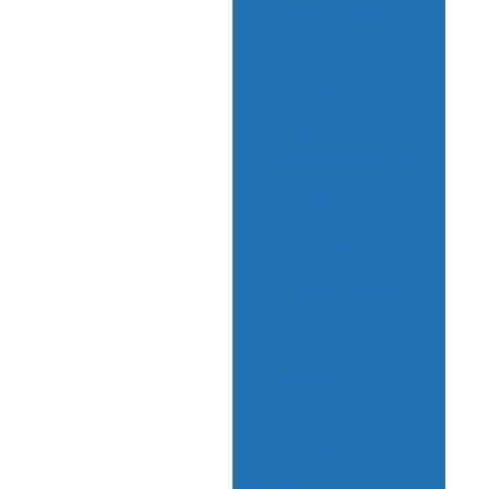
Co
ASPIRADOR
p
REUSO DE ÁGUA
ELETROPOSTOS
C
Car
ASPIRA MAX
(Aspirador Self Service)
C
CALIBRA MAX
Car
(Temporizador de
Calibrador)
Co
QUIOSQUES DE
Id
PRAIA
DUCHA MAX
Com
(Temporizador de
Banho)
CONCESSIONARIA
Com
JET MAX (Jateadora 1 a