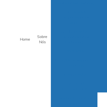
6 M
(Aspirador Self Service)
DUCHA MAX
(Temporizador de
As
Banho)
Pro
CALIBRA MAX
Sobre
(Temporizador de
Home
As
Nós
Calibrador)
LAVA MAX
A
JET MAX (Jateadora 1 a
3 Produtos)
Asp
com
BOMBA MAX
LAVADORA
As
AUTOMÁTICA
par
Lavadora Automática
Caminhão