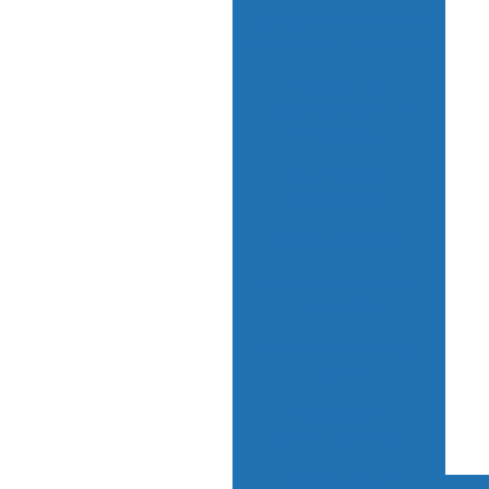
BOMBA MAX (Bomba
d’água de Alta Pressão)
MONOVIA
(Movimentação de
Mangueiras)
LAVADORA
AUTOMÁTICA
REUSO DE ÁGUA
Lavadora Automática
Caminhão
Lavadora Automática
Ônibus
POSTOS DE
COMBUSTIVEL
ASPIRA MAX