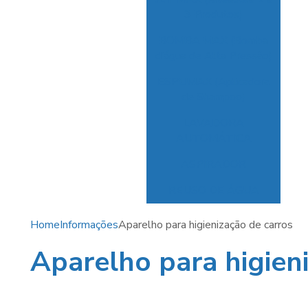
Por
3 Produtos)
BOMBA MAX (Bomba
Co
d’água de Alta Pressão)
par
ESPUMAX (Aplicadora
de Shampoo)
C
p
LAVADORA
AUTOMÁTICA
Co
ASPIRADOR
pa
REUSO DE ÁGUA
Home
Informações
Aparelho para higienização de carros
Aparelho para higien
C
Au