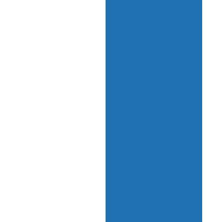
Caminhão
Lavadora Automática
Ônibus
AGROINDUSTRIA
JET MAX (Jateadora 1 a
3 Produtos)
BOMBA MAX (Bomba
d’água de Alta Pressão)
MONOVIA
(Movimentação de
Mangueiras)
EMPRESAS DE
ÔNIBUS
JET MAX (Jateadora 1 a
3 Produtos)