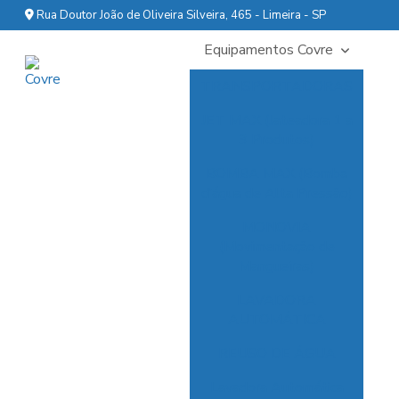
Rua Doutor João de Oliveira Silveira, 465 - Limeira - SP
Equipamentos Covre
TRANSPORTADORAS
JET MAX (Jateadora 1 a
3 Produtos)
BOMBA MAX (Bomba
d’água de Alta Pressão)
MONOVIA
(Movimentação de
Mangueiras)
LAVADORA
AUTOMÁTICA
REUSO DE ÁGUA
Lavadora Automática