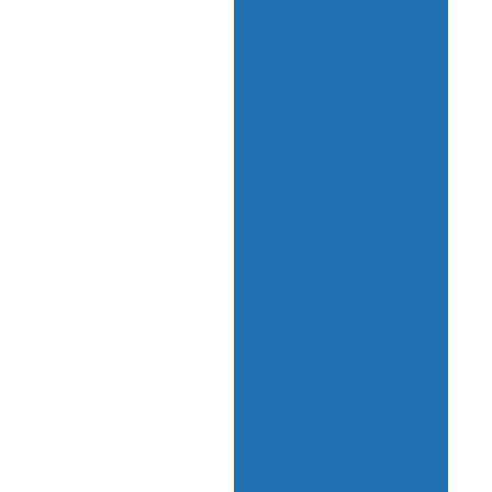
Be
Lavadora Automática
Ônibus
REUSO DE ÁGUA
Ben
e
ASPIRADOR
LAVA-RÁPIDOS
Bom
rea
JET MAX (Jateadora 1 a
3 Produtos)
Co
P
BOMBA MAX (Bomba
d’água de Alta Pressão)
ESPUMAX (Aplicadora
de Shampoo)
MONOVIA
C
(Movimentação de
Mangueiras)