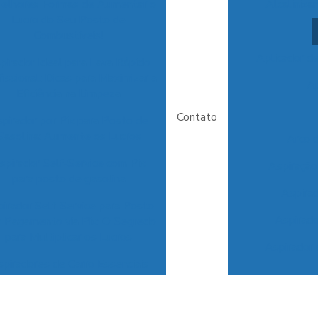
elhores Formas de Aumentar o
Alcaliniza
Lucro do Seu Posto de
Combustíveis!
Aplicador d
pirador Ideal para Lava Rápido
fissional: Dicas para Maximizar a
Ap
Eficiência na Limpeza
Contato
pirador por Pix para Posto de
Gasolina: Aumente os Lucros
Arco 
spirador Self-Service com Pix
Aspiração
para posto de gasolina
Aspira
irador Self-Service para Posto
Aspirado
 Pagamento via Pix: O Segredo
para Multiplicar os Lucros
Aspirador 
piradores de Carro Essenciais
a Garantir a Limpeza e o Apelo
do Seu Veículo