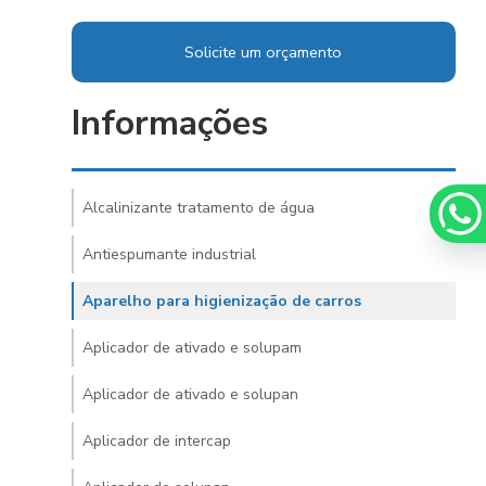
Equipamentos para higienização automotiva
Equipamentos para higienização de veiculos
Solicite um orçamento
Equipamentos para lavagem de caminhoes
Informações
para lavagem de carros
Espuma azul para lava rapido
para lavar carros
Espuma de neve para lavar carros
iro para chuveiro
Ficheiro para ducha de praia
Alcalinizante tratamento de água
 de aspirador self service
Germicida automotivo
Antiespumante industrial
micida para carros
Higienização automotiva
Aparelho para higienização de carros
Higienização automotiva contra covid 19
Aplicador de ativado e solupam
o automotiva preço
Higienização automotiva a seco
Aplicador de ativado e solupan
o automotiva valor
Higienização automotiva a vapor
Aplicador de intercap
ação de carros preço
Higienização de carros valor