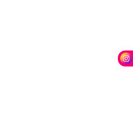
Desengraxante alcalino biodegradavel
para lavar caminhões
Ducha automatica para carros
utomotiva
Ducha azul
Ducha azul para carros
ava rápido
Ducha azul maquina
Ducha azul preço
a para carros
Economizador de banho para postos
de banho para quiosques de praia
Emoliente alcalino
Equipamento para higienização de carros
Equipamento de lavagem automotiva
Equipamento para lavagem de onibus
Equipamento de limpeza de colheitadeiras
quipamento de limpeza manual de caminhão