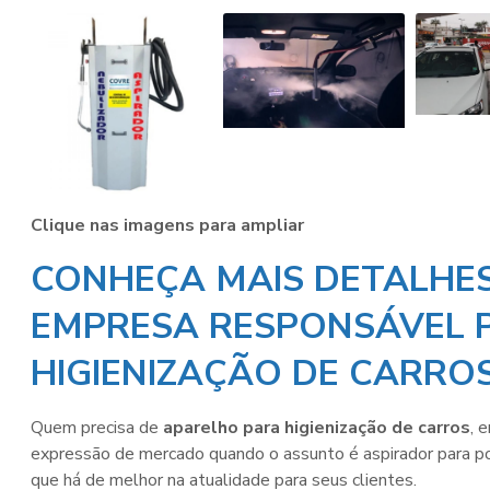
Clique nas imagens para ampliar
col
CONHEÇA MAIS DETALHES
Eq
EMPRESA RESPONSÁVEL 
HIGIENIZAÇÃO DE CARRO
Gu
M
E
Quem precisa de
aparelho para higienização de carros
, 
expressão de mercado quando o assunto é aspirador para po
Gu
que há de melhor na atualidade para seus clientes.
Car