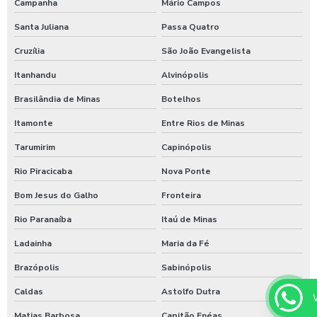
Campanha
Mário Campos
Santa Juliana
Passa Quatro
Cruzília
São João Evangelista
Itanhandu
Alvinópolis
Brasilândia de Minas
Botelhos
Itamonte
Entre Rios de Minas
Tarumirim
Capinópolis
Rio Piracicaba
Nova Ponte
Bom Jesus do Galho
Fronteira
Rio Paranaíba
Itaú de Minas
Ladainha
Maria da Fé
Brazópolis
Sabinópolis
Caldas
Astolfo Dutra
Matias Barbosa
Capitão Enéas