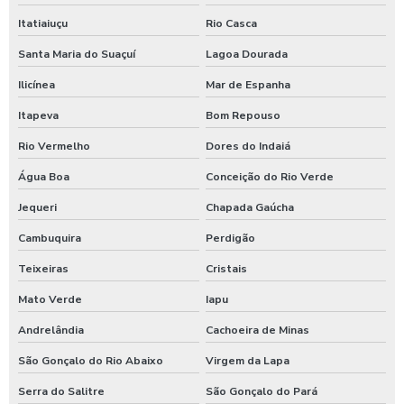
Itatiaiuçu
Rio Casca
Santa Maria do Suaçuí
Lagoa Dourada
Ilicínea
Mar de Espanha
Itapeva
Bom Repouso
Rio Vermelho
Dores do Indaiá
Água Boa
Conceição do Rio Verde
Jequeri
Chapada Gaúcha
Cambuquira
Perdigão
Teixeiras
Cristais
Mato Verde
Iapu
Andrelândia
Cachoeira de Minas
São Gonçalo do Rio Abaixo
Virgem da Lapa
Serra do Salitre
São Gonçalo do Pará