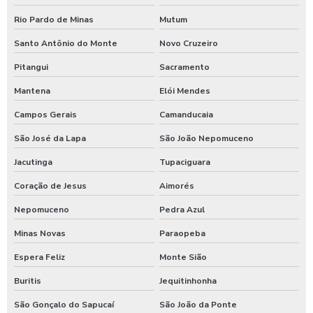
Produtos quimico para lavagem de caminhão
Rio Pardo de Minas
Mutum
Santo Antônio do Monte
Novo Cruzeiro
Produtos quimicos para lavagem automotiva
Pitangui
Sacramento
Produtos para tratamento de agua
Mantena
Elói Mendes
Shampoo carros com cera
Campos Gerais
Camanducaia
Shampoo para lavagem de carros
São José da Lapa
São João Nepomuceno
Shampoo de lavar carros
Jacutinga
Tupaciguara
Shampoozeira a ar
Coração de Jesus
Aimorés
Shampoozeira automotiva
Nepomuceno
Pedra Azul
Shampoozeira automotiva manual
Minas Novas
Paraopeba
Shampoozeira automotiva pneumática
Espera Feliz
Monte Sião
Shampoozeira automotiva profissional
Buritis
Jequitinhonha
Shampoozeira eletrônica
São Gonçalo do Sapucaí
São João da Ponte