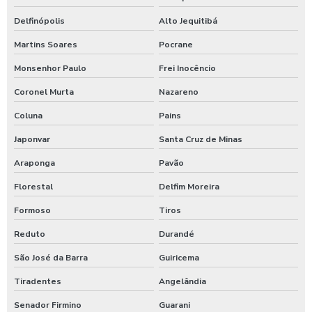
Delfinópolis
Alto Jequitibá
Martins Soares
Pocrane
Monsenhor Paulo
Frei Inocêncio
Coronel Murta
Nazareno
Coluna
Pains
Japonvar
Santa Cruz de Minas
Araponga
Pavão
Florestal
Delfim Moreira
Formoso
Tiros
Reduto
Durandé
São José da Barra
Guiricema
Tiradentes
Angelândia
Senador Firmino
Guarani