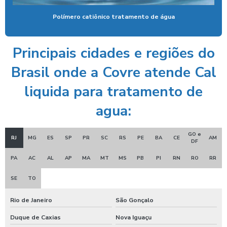
Controlador de banho com ficha
Polímero catiônico tratamento de água
Controlador de banho com moedas
Principais cidades e regiões do
Controlador de banho com pix
Brasil onde a Covre atende Cal
Controlador de chuveiro
liquida para tratamento de
Controlador de chuveiro com pix
agua:
Controlador de ducha para quiosque
Controlador de tempo de banho
GO e
RJ
MG
ES
SP
PR
SC
RS
PE
BA
CE
AM
DF
Controlador de tempo chuveiro
PA
AC
AL
AP
MA
MT
MS
PB
PI
RN
RO
RR
Desengraxante alcalino biodegradavel
SE
TO
Detergente para lavar caminhões
Rio de Janeiro
São Gonçalo
Ducha automatica para carros
Duque de Caxias
Nova Iguaçu
Ducha automotiva