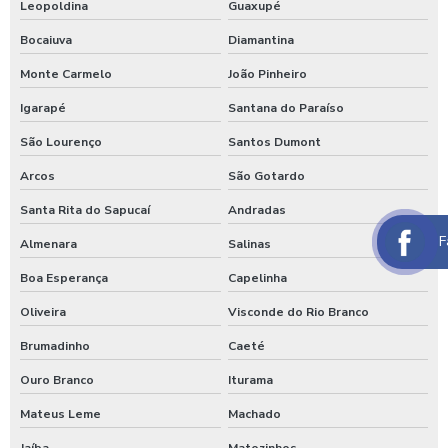
Leopoldina
Guaxupé
Maquina de jogar sabao para carros
Bocaiuva
Diamantina
Maquina de lavar caminhão de água quente
Monte Carmelo
João Pinheiro
Igarapé
Santana do Paraíso
Máquina de lavar caminhão três produtos
São Lourenço
Santos Dumont
Maquina para lavar caminhões
Arcos
São Gotardo
Máquina para lavar carros
Santa Rita do Sapucaí
Andradas
Máquina para lavar carros portátil
F
Almenara
Salinas
Maquina para lavar onibus
Boa Esperança
Capelinha
Máquina de lavar ônibus
Oliveira
Visconde do Rio Branco
Máquina de lavar ônibus preço
Brumadinho
Caeté
Maquinas para higienização automotiva
Ouro Branco
Iturama
Maquinas para higienização interna de veiculos
Mateus Leme
Machado
Melhores produtos para higienização de carros