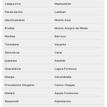
Campestre
Manhumirim
Sistema de lavagem de ônibus
Paraisópolis
Lambari
Sistema de lavagem para transportadora
Jaboticatubas
Monte Azul
Sulfato de alumínio para tratamento de água
Ervália
Monte Alegre de Minas
Sulfato de alumínio tratamento de efluente
Medina
Barroso
Tarifador de banho para praia
Turmalina
Vazante
Tarifador para calibrador
Simonésia
Caraí
Tarifador para calibrador com fichas
Ipanema
Itaobim
Tarifador para calibrador com moedas
Guaranésia
Lagoa Formosa
Tarifador para calibrador com pix
Manga
Varzelândia
Temporizador de banho com pix
Presidente Olegário
Carlos Chagas
Temporizador de chuveiro com ficha
Matipó
Águas Formosas
Baependi
Alpinópolis
Temporizador de chuveiros