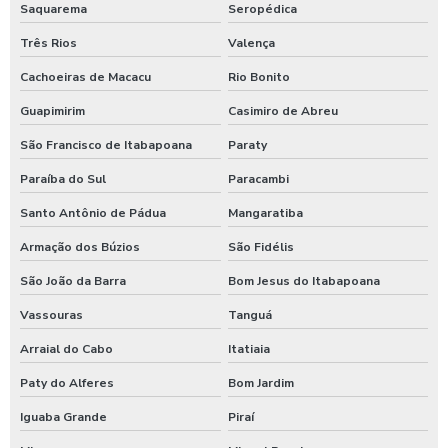
Saquarema
Seropédica
Equipamento de limpeza de colheitadeiras
Três Rios
Valença
Equipamento de limpeza manual de caminhão
Cachoeiras de Macacu
Rio Bonito
Equipamentos para higienização automotiva
Guapimirim
Casimiro de Abreu
Equipamentos para higienização de veiculos
São Francisco de Itabapoana
Paraty
Equipamentos para lavagem de caminhoes
Paraíba do Sul
Paracambi
Equipamentos para lavagem de carros
Santo Antônio de Pádua
Mangaratiba
Espuma azul para lava rapido
Armação dos Búzios
São Fidélis
Espuma azul para lavar carros
São João da Barra
Bom Jesus do Itabapoana
Espuma de neve para lavar carros
Vassouras
Tanguá
Arraial do Cabo
Itatiaia
Ficheiro para chuveiro
Paty do Alferes
Bom Jardim
Ficheiro para ducha de praia
Iguaba Grande
Piraí
Fornecedor de aspirador self service