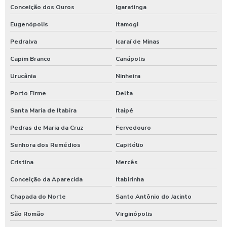
Conceição dos Ouros
Igaratinga
Eugenópolis
Itamogi
Pedralva
Icaraí de Minas
Capim Branco
Canápolis
Urucânia
Ninheira
Porto Firme
Delta
Santa Maria de Itabira
Itaipé
Pedras de Maria da Cruz
Fervedouro
Senhora dos Remédios
Capitólio
Cristina
Mercês
Conceição da Aparecida
Itabirinha
Chapada do Norte
Santo Antônio do Jacinto
São Romão
Virginópolis