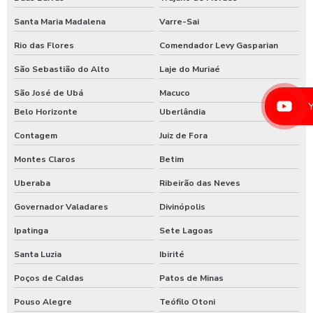
Lava rápido self service em posto de gasolina
Santa Maria Madalena
Varre-Sai
Lavador de ônibus preco
Rio das Flores
Comendador Levy Gasparian
Lavadora de alta pressão com controle remoto
São Sebastião do Alto
Laje do Muriaé
Lavadora de alta pressão para lavar caminhões
São José de Ubá
Macuco
Lavadora de alta pressão para lavar ônibus
Belo Horizonte
Uberlândia
Contagem
Juiz de Fora
Lavadora automática de carros
Montes Claros
Betim
Lavadora automática de carros preço
Uberaba
Ribeirão das Neves
Lavadora de caminhão
Governador Valadares
Divinópolis
Lavadora de ônibus
Ipatinga
Sete Lagoas
Lavadora profissional de caminhão 3 produtos
Santa Luzia
Ibirité
Lavadora self service de carros
Poços de Caldas
Patos de Minas
Lavagem automática de carros
Pouso Alegre
Teófilo Otoni