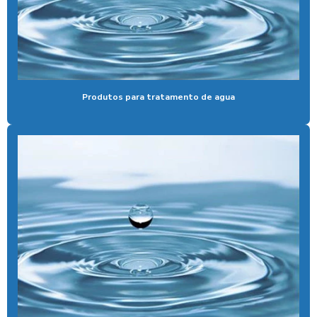
Bomba para lavar caminhão
Cal liquida para tratamento de agua
Cal para tratamento de água
Produtos para tratamento de agua
Calibrador pneu moedeiro
Calibrador de pneus com pagamento via pix
Cera de máquina
Chuveiro tarifador pix
Coagulante orgânico
Coagulante orgânico tanino
Contador de banhos
Controlador de banho
Controlador de banho digital