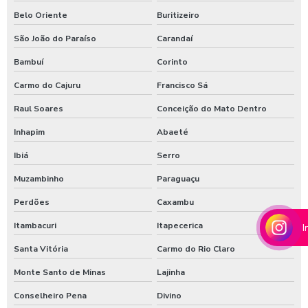
Belo Oriente
Buritizeiro
Shampoozeira industrial
São João do Paraíso
Carandaí
Shampoozeira para lava rápido
Bambuí
Corinto
Shampoozeira para lavar caminhão
Carmo do Cajuru
Francisco Sá
Shampoozeira onde comprar
Raul Soares
Conceição do Mato Dentro
Shampoozeira pneumática
Inhapim
Abaeté
Shampoozeira profissional
Ibiá
Serro
Shampoozeira sao paulo
Muzambinho
Paraguaçu
Shampoozeira em sp
Perdões
Caxambu
Shampoozeira valor
Itambacuri
Itapecerica
I
Shampoozeira a venda
Santa Vitória
Carmo do Rio Claro
Sistema de lavagem para agro
Monte Santo de Minas
Lajinha
Conselheiro Pena
Divino
Sistema de lavagem para agroindústria