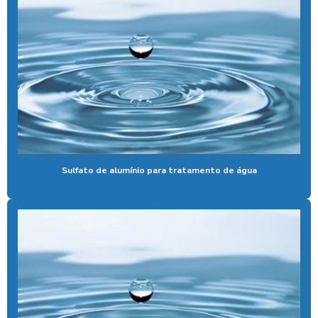
Aspirador profissional para carros
Aspirador self service para eletroposto
Aspirador self service fichas
Aspirador self service moedas
Aspirador self service onde encontrar
Aspirador self service pagamento pix
Sulfato de alumínio para tratamento de água
Aspirador self service com pix
Aspirador self service pix preço
Aspirador self service para postos com pix
Aspirador self service preço
Aspirador self service com qr code
Bomba de alta pressão com controle remoto