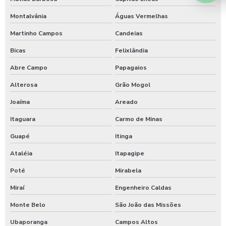
Montalvânia
Águas Vermelhas
Martinho Campos
Candeias
Bicas
Felixlândia
Abre Campo
Papagaios
Alterosa
Grão Mogol
Joaíma
Areado
Itaguara
Carmo de Minas
Guapé
Itinga
Ataléia
Itapagipe
Poté
Mirabela
Miraí
Engenheiro Caldas
Monte Belo
São João das Missões
Ubaporanga
Campos Altos