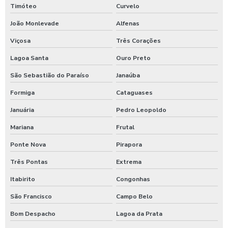
Lavagem self service carros
Timóteo
Curvelo
Lavagem de trator
João Monlevade
Alfenas
Lavagem de veículos pesados
Viçosa
Três Corações
Limpa sider
Lagoa Santa
Ouro Preto
São Sebastião do Paraíso
Janaúba
Limpeza de máquinas pesadas
Formiga
Cataguases
Limpeza de trator
Januária
Pedro Leopoldo
Maquina de aplicar shampoo em carros
Mariana
Frutal
Maquina para higienização automotiva a vapor
Ponte Nova
Pirapora
Maquina para higienização de carros
Três Pontas
Extrema
Maquina de higienização de veiculos
Itabirito
Congonhas
Máquina de jogar produtos automotivos
São Francisco
Campo Belo
Máquina de jogar produtos químicos
Bom Despacho
Lagoa da Prata
Máquina de jogar sabão