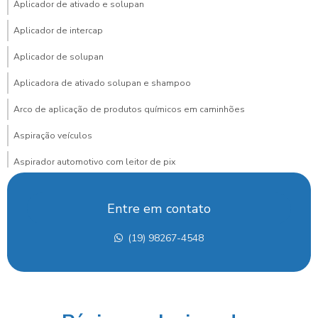
Aplicador de ativado e solupan
Aplicador de intercap
Aplicador de solupan
Aplicadora de ativado solupan e shampoo
Arco de aplicação de produtos químicos em caminhões
Aspiração veículos
Aspirador automotivo com leitor de pix
Aspirador automotivo com pagamento via pix para posto
Entre em contato
Aspirador de carros
(19) 98267-4548
Aspirador de carros para lava rapido
Aspirador de carros portátil preço
Aspirador de carros preço