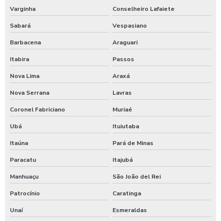
Lavagem automática de veículos
Varginha
Conselheiro Lafaiete
Lavagem de caminhão
Sabará
Vespasiano
Lavagem de caminhão equipamentos
Barbacena
Araguari
Lavagem de caminhão de lixo
Itabira
Passos
Nova Lima
Araxá
Lavagem de caminhão preço
Nova Serrana
Lavras
Lavagem de carros self service
Coronel Fabriciano
Muriaé
Lavagem expressa
Ubá
Ituiutaba
Lavagem expressa de carros
Itaúna
Pará de Minas
Lavagem de máquinas agrícolas
Paracatu
Itajubá
Lavagem de máquinas pesadas
Manhuaçu
São João del Rei
Lavagem de ônibus
Patrocínio
Caratinga
Lavagem self service de automóveis
Unaí
Esmeraldas