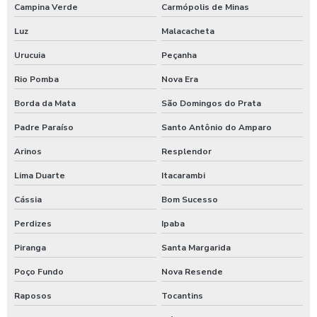
Campina Verde
Carmópolis de Minas
Temporizador para chuveiros pagamento pix
Luz
Malacacheta
Temporizador de ducha para quiosque
Urucuia
Peçanha
Timer para chuveiro com fichas
Rio Pomba
Nova Era
Timer de chuveiro com pix
Borda da Mata
São Domingos do Prata
Timer para ducha de praia
Padre Paraíso
Santo Antônio do Amparo
Valor para higienização automotiva
Arinos
Resplendor
Lima Duarte
Itacarambi
Cássia
Bom Sucesso
Perdizes
Ipaba
Piranga
Santa Margarida
Poço Fundo
Nova Resende
Raposos
Tocantins