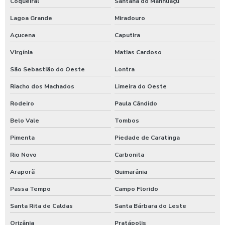
Coqueiral
Santana do Manhuaçu
Lagoa Grande
Miradouro
Açucena
Caputira
Virgínia
Matias Cardoso
São Sebastião do Oeste
Lontra
Riacho dos Machados
Limeira do Oeste
Rodeiro
Paula Cândido
Belo Vale
Tombos
Pimenta
Piedade de Caratinga
Rio Novo
Carbonita
Araporã
Guimarânia
Passa Tempo
Campo Florido
Santa Rita de Caldas
Santa Bárbara do Leste
Orizânia
Pratápolis