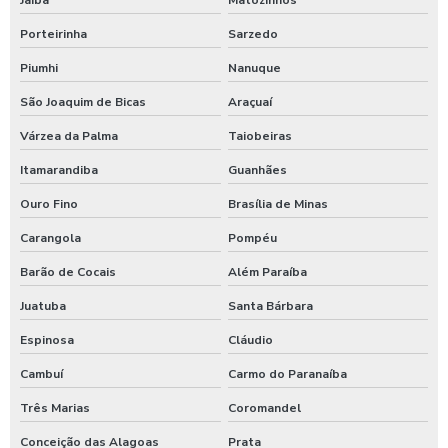
Jaíba
Matozinhos
Moedeiro para calibrador
Porteirinha
Sarzedo
Piumhi
Nanuque
Moedeiro para calibrador de pneus
São Joaquim de Bicas
Araçuaí
Moedeiro tarifador para calibrador de pneus
Várzea da Palma
Taiobeiras
Pastilha de cloro para tratamento de água
Itamarandiba
Guanhães
Polímero catiônico tratamento de água
Ouro Fino
Brasília de Minas
Posto com aspirador self service
Carangola
Pompéu
Posto com aspirador self service sp
Barão de Cocais
Além Paraíba
Posto de lavagem de caminhões
Juatuba
Santa Bárbara
Preço de controlador de banho
Espinosa
Cláudio
Produto para higienização interna de veiculos
Cambuí
Carmo do Paranaíba
Produtos para lavagem de caminhões
Três Marias
Coromandel
Produtos para limpeza interna automotiva
Conceição das Alagoas
Prata