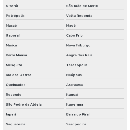
Niterói
São João de Meriti
Equipamentos para higienização automotiva
Petrópolis
Volta Redonda
Equipamentos para higienização de veiculos
Macaé
Magé
Equipamentos para lavagem de caminhoes
Itaboraí
Cabo Frio
Equipamentos para lavagem de carros
Maricá
Nova Friburgo
Espuma azul para lava rapido
Barra Mansa
Angra dos Reis
Espuma azul para lavar carros
Mesquita
Teresópolis
Espuma de neve para lavar carros
Rio das Ostras
Nilópolis
Ficheiro para chuveiro
Queimados
Araruama
Ficheiro para ducha de praia
Resende
Itaguaí
Fornecedor de aspirador self service
São Pedro da Aldeia
Itaperuna
Germicida automotivo
Japeri
Barra do Piraí
Saquarema
Seropédica
Germicida para carros