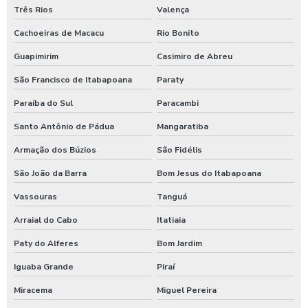
Três Rios
Valença
Higienização automotiva
Cachoeiras de Macacu
Rio Bonito
Higienização automotiva contra covid 19
Guapimirim
Casimiro de Abreu
Higienização automotiva preço
São Francisco de Itabapoana
Paraty
Higienização automotiva a seco
Paraíba do Sul
Paracambi
Higienização automotiva valor
Santo Antônio de Pádua
Mangaratiba
Higienização automotiva a vapor
Armação dos Búzios
São Fidélis
Higienização de carros preço
São João da Barra
Bom Jesus do Itabapoana
Higienização de carros valor
Vassouras
Tanguá
Lava caminhões
Arraial do Cabo
Itatiaia
Lava ônibus
Paty do Alferes
Bom Jardim
Iguaba Grande
Piraí
Lava rápido self service em posto de gasolina
Miracema
Miguel Pereira
Lavador de ônibus preco