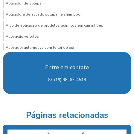
Aplicador de solupan
Aplicadora de ativado solupan e shampoo
Arco de aplicação de produtos químicos em caminhões
Aspiração veículos
Aspirador automotivo com leitor de pix
Aspirador automotivo com pagamento via pix para posto
Entre em contato
Aspirador de carros
(19) 98267-4548
Aspirador de carros para lava rapido
Aspirador de carros portátil preço
Aspirador de carros preço
Páginas relacionadas
Aspirador de carros profissional
Aspirador com cobrança por pix para posto