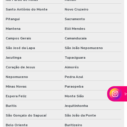
Shampoozeira para lavar caminhão
Santo Antônio do Monte
Novo Cruzeiro
Shampoozeira onde comprar
Pitangui
Sacramento
Mantena
Elói Mendes
Shampoozeira pneumática
Campos Gerais
Camanducaia
Shampoozeira profissional
São José da Lapa
São João Nepomuceno
Shampoozeira sao paulo
Jacutinga
Tupaciguara
Shampoozeira em sp
Coração de Jesus
Aimorés
Shampoozeira valor
Nepomuceno
Pedra Azul
Shampoozeira a venda
Minas Novas
Paraopeba
Sistema de lavagem para agro
I
Espera Feliz
Monte Sião
Sistema de lavagem para agroindústria
Buritis
Jequitinhonha
Sistema de lavagem de ônibus
São Gonçalo do Sapucaí
São João da Ponte
Sistema de lavagem para transportadora
Belo Oriente
Buritizeiro