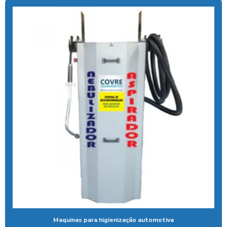
Aspirador self service para eletroposto
Aspirador self service fichas
Aspirador self service moedas
Aspirador self service onde encontrar
Aspirador self service pagamento pix
Aspirador self service com pix
Aspirador self service pix preço
Aspirador self service para postos com pix
Aspirador self service preço
Aspirador self service com qr code
Bomba de alta pressão com controle remoto
Bomba para lavar caminhão
Maquinas para higienização automotiva
Cal liquida para tratamento de agua