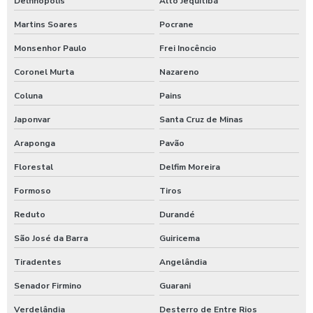
Delfinópolis
Alto Jequitibá
Martins Soares
Pocrane
Monsenhor Paulo
Frei Inocêncio
Coronel Murta
Nazareno
Coluna
Pains
Japonvar
Santa Cruz de Minas
Araponga
Pavão
Florestal
Delfim Moreira
Formoso
Tiros
Reduto
Durandé
São José da Barra
Guiricema
Tiradentes
Angelândia
Senador Firmino
Guarani
Verdelândia
Desterro de Entre Rios