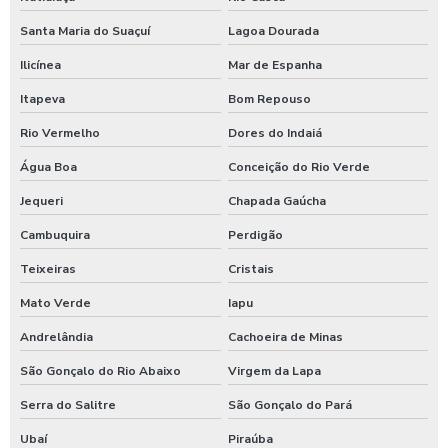
Santa Maria do Suaçuí
Lagoa Dourada
Ilicínea
Mar de Espanha
Itapeva
Bom Repouso
Rio Vermelho
Dores do Indaiá
Água Boa
Conceição do Rio Verde
Jequeri
Chapada Gaúcha
Cambuquira
Perdigão
Teixeiras
Cristais
Mato Verde
Iapu
Andrelândia
Cachoeira de Minas
São Gonçalo do Rio Abaixo
Virgem da Lapa
Serra do Salitre
São Gonçalo do Pará
Ubaí
Piraúba