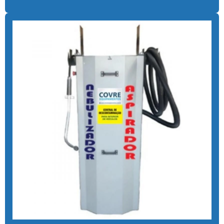
Cal para tratamento de água
Calibrador pneu moedeiro
Calibrador de pneus com pagamento via pix
Cera de máquina
Chuveiro tarifador pix
Coagulante orgânico
Coagulante orgânico tanino
Contador de banhos
Controlador de banho
Controlador de banho digital
Controlador de banho com ficha
Controlador de banho com moedas