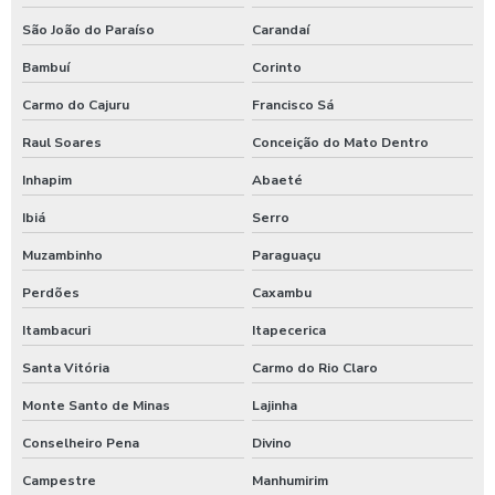
Sulfato de alumínio para tratamento de água
São João do Paraíso
Carandaí
Bambuí
Corinto
Sulfato de alumínio tratamento de efluente
Carmo do Cajuru
Francisco Sá
Tarifador de banho para praia
Raul Soares
Conceição do Mato Dentro
Tarifador para calibrador
Inhapim
Abaeté
Tarifador para calibrador com fichas
Ibiá
Serro
Tarifador para calibrador com moedas
Muzambinho
Paraguaçu
Tarifador para calibrador com pix
Perdões
Caxambu
Temporizador de banho com pix
Itambacuri
Itapecerica
Temporizador de chuveiro com ficha
Santa Vitória
Carmo do Rio Claro
Temporizador de chuveiros
Monte Santo de Minas
Lajinha
Temporizador para chuveiros pagamento pix
Conselheiro Pena
Divino
Temporizador de ducha para quiosque
Campestre
Manhumirim