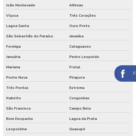
Maquina de lavar caminhão de água quente
João Monlevade
Alfenas
Máquina de lavar caminhão três produtos
Viçosa
Três Corações
Maquina para lavar caminhões
Lagoa Santa
Ouro Preto
Máquina para lavar carros
São Sebastião do Paraíso
Janaúba
Máquina para lavar carros portátil
Formiga
Cataguases
Januária
Pedro Leopoldo
Maquina para lavar onibus
Mariana
Frutal
Máquina de lavar ônibus
F
Ponte Nova
Pirapora
Máquina de lavar ônibus preço
Três Pontas
Extrema
Maquinas para higienização automotiva
Itabirito
Congonhas
Maquinas para higienização interna de veiculos
São Francisco
Campo Belo
Melhores produtos para higienização de carros
Bom Despacho
Lagoa da Prata
Moedeiro para calibrador
Leopoldina
Guaxupé