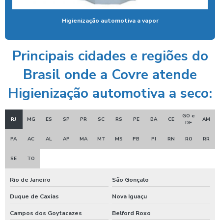
Ducha azul lava rápido
Higienização automotiva a vapor
Ducha azul maquina
Ducha azul preço
Principais cidades e regiões do
Ducha rapida para carros
Brasil onde a Covre atende
Economizador de banho para postos
Higienização automotiva a seco:
Economizador de banho para quiosques de praia
GO e
RJ
MG
ES
SP
PR
SC
RS
PE
BA
CE
AM
Emoliente alcalino
DF
PA
AC
AL
AP
MA
MT
MS
PB
PI
RN
RO
RR
Equipamento para higienização de carros
Equipamento de lavagem automotiva
SE
TO
Equipamento para lavagem de onibus
Rio de Janeiro
São Gonçalo
Equipamento de limpeza de colheitadeiras
Duque de Caxias
Nova Iguaçu
Campos dos Goytacazes
Belford Roxo
Equipamento de limpeza manual de caminhão