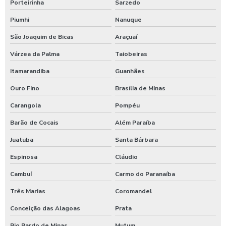
Porteirinha
Sarzedo
Produtos para tratamento de agua
Piumhi
Nanuque
Shampoo carros com cera
São Joaquim de Bicas
Araçuaí
Shampoo para lavagem de carros
Várzea da Palma
Taiobeiras
Itamarandiba
Guanhães
Shampoo de lavar carros
Ouro Fino
Brasília de Minas
Shampoozeira a ar
Carangola
Pompéu
Shampoozeira automotiva
Barão de Cocais
Além Paraíba
Shampoozeira automotiva manual
Juatuba
Santa Bárbara
Shampoozeira automotiva pneumática
Espinosa
Cláudio
Shampoozeira automotiva profissional
Cambuí
Carmo do Paranaíba
Shampoozeira eletrônica
Três Marias
Coromandel
Shampoozeira industrial
Conceição das Alagoas
Prata
Shampoozeira para lava rápido
Rio Pardo de Minas
Mutum