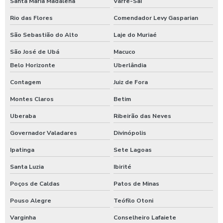
Santa Maria Madalena
Varre-Sai
Lavagem de caminhão equipamentos
Rio das Flores
Comendador Levy Gasparian
Lavagem de caminhão de lixo
São Sebastião do Alto
Laje do Muriaé
Lavagem de caminhão preço
São José de Ubá
Macuco
Lavagem de carros self service
Belo Horizonte
Uberlândia
Lavagem expressa
Contagem
Juiz de Fora
Lavagem expressa de carros
Montes Claros
Betim
Uberaba
Ribeirão das Neves
Lavagem de máquinas agrícolas
Governador Valadares
Divinópolis
Lavagem de máquinas pesadas
Ipatinga
Sete Lagoas
Lavagem de ônibus
Santa Luzia
Ibirité
Lavagem self service de automóveis
Poços de Caldas
Patos de Minas
Lavagem self service carros
Pouso Alegre
Teófilo Otoni
Lavagem de trator
Varginha
Conselheiro Lafaiete