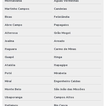
Montalvânia
Águas Vermelhas
Martinho Campos
Candeias
Bicas
Felixlândia
Abre Campo
Papagaios
Alterosa
Grão Mogol
Joaíma
Areado
Itaguara
Carmo de Minas
Guapé
Itinga
Ataléia
Itapagipe
Poté
Mirabela
Miraí
Engenheiro Caldas
Monte Belo
São João das Missões
Ubaporanga
Campos Altos
Itatiaiuçu
Rio Casca