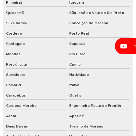
Pinheiral
Itaocara
Lavadora de alta pressão com controle remoto
Quissamã
São José do Vale do Rio Preto
Lavadora de alta pressão para lavar caminhões
Silva Jardim
Conceição de Macabu
Lavadora de alta pressão para lavar ônibus
Cordeiro
Porto Real
Lavadora automática de carros
Cantagalo
Sapucaia
Lavadora automática de carros preço
Mendes
Rio Claro
Lavadora de caminhão
Porciúncula
Carmo
Lavadora de ônibus
Sumidouro
Natividade
Lavadora profissional de caminhão 3 produtos
Cambuci
Italva
Lavadora self service de carros
Carapebus
Quatis
Cardoso Moreira
Engenheiro Paulo de Frontin
Lavagem automática de carros
Areal
Aperibé
Lavagem automática de veículos
Duas Barras
Trajano de Moraes
Lavagem de caminhão