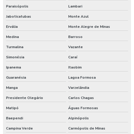
Timer para chuveiro com fichas
Paraisópolis
Lambari
Jaboticatubas
Monte Azul
Timer de chuveiro com pix
Ervália
Monte Alegre de Minas
Timer para ducha de praia
Medina
Barroso
Valor para higienização automotiva
Turmalina
Vazante
Simonésia
Caraí
Ipanema
Itaobim
Guaranésia
Lagoa Formosa
Manga
Varzelândia
Presidente Olegário
Carlos Chagas
Matipó
Águas Formosas
Baependi
Alpinópolis
Campina Verde
Carmópolis de Minas