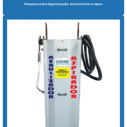
Maquina para higienização automotiva a vapor
Controlador de banho com pix
Controlador de chuveiro
Controlador de chuveiro com pix
Controlador de ducha para quiosque
Controlador de tempo de banho
Controlador de tempo chuveiro
Desengraxante alcalino biodegradavel
Detergente para lavar caminhões
Ducha automatica para carros
Ducha automotiva
Ducha azul
Ducha azul para carros