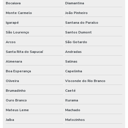
Moedeiro para calibrador de pneus
Bocaiuva
Diamantina
Moedeiro tarifador para calibrador de pneus
Monte Carmelo
João Pinheiro
Pastilha de cloro para tratamento de água
Igarapé
Santana do Paraíso
Polímero catiônico tratamento de água
São Lourenço
Santos Dumont
Arcos
São Gotardo
Posto com aspirador self service
Santa Rita do Sapucaí
Andradas
Posto com aspirador self service sp
Almenara
Salinas
Posto de lavagem de caminhões
Boa Esperança
Capelinha
Preço de controlador de banho
Oliveira
Visconde do Rio Branco
Produto para higienização interna de veiculos
Brumadinho
Caeté
Produtos para lavagem de caminhões
Ouro Branco
Iturama
Produtos para limpeza interna automotiva
Mateus Leme
Machado
Produtos quimico para lavagem de caminhão
Jaíba
Matozinhos
Produtos quimicos para lavagem automotiva