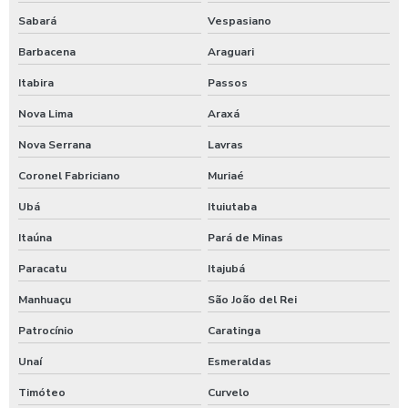
Lavagem de veículos pesados
Sabará
Vespasiano
Limpa sider
Barbacena
Araguari
Limpeza de máquinas pesadas
Itabira
Passos
Limpeza de trator
Nova Lima
Araxá
Maquina de aplicar shampoo em carros
Nova Serrana
Lavras
Maquina para higienização automotiva a vapor
Coronel Fabriciano
Muriaé
Ubá
Ituiutaba
Maquina para higienização de carros
Itaúna
Pará de Minas
Maquina de higienização de veiculos
Paracatu
Itajubá
Máquina de jogar produtos automotivos
Manhuaçu
São João del Rei
Máquina de jogar produtos químicos
Patrocínio
Caratinga
Máquina de jogar sabão
Unaí
Esmeraldas
Maquina de jogar sabao para carros
Timóteo
Curvelo