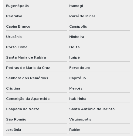
Eugenópolis
Itamogi
Pedralva
Icaraí de Minas
Capim Branco
Canápolis
Urucânia
Ninheira
Porto Firme
Delta
Santa Maria de Itabira
Itaipé
Pedras de Maria da Cruz
Fervedouro
Senhora dos Remédios
Capitólio
Cristina
Mercês
Conceição da Aparecida
Itabirinha
Chapada do Norte
Santo Antônio do Jacinto
São Romão
Virginópolis
Jordânia
Rubim