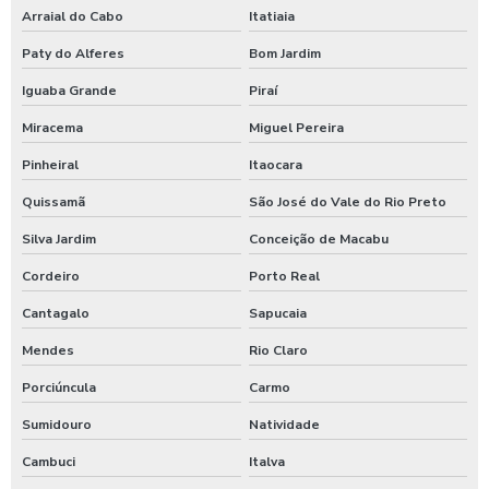
Higienização automotiva a vapor
Arraial do Cabo
Itatiaia
Higienização de carros preço
Paty do Alferes
Bom Jardim
Iguaba Grande
Piraí
Higienização de carros valor
Miracema
Miguel Pereira
Lava caminhões
Pinheiral
Itaocara
Lava ônibus
Quissamã
São José do Vale do Rio Preto
Lava rápido self service em posto de gasolina
Silva Jardim
Conceição de Macabu
Lavador de ônibus preco
Cordeiro
Porto Real
Lavadora de alta pressão com controle remoto
Cantagalo
Sapucaia
Lavadora de alta pressão para lavar caminhões
Mendes
Rio Claro
Lavadora de alta pressão para lavar ônibus
Porciúncula
Carmo
Lavadora automática de carros
Sumidouro
Natividade
Lavadora automática de carros preço
Cambuci
Italva