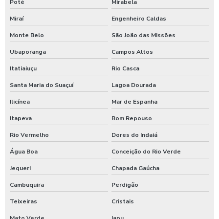
Poté
Mirabela
Miraí
Engenheiro Caldas
Monte Belo
São João das Missões
Ubaporanga
Campos Altos
Itatiaiuçu
Rio Casca
Santa Maria do Suaçuí
Lagoa Dourada
Ilicínea
Mar de Espanha
Itapeva
Bom Repouso
Rio Vermelho
Dores do Indaiá
Água Boa
Conceição do Rio Verde
Jequeri
Chapada Gaúcha
Cambuquira
Perdigão
Teixeiras
Cristais
Mato Verde
Iapu