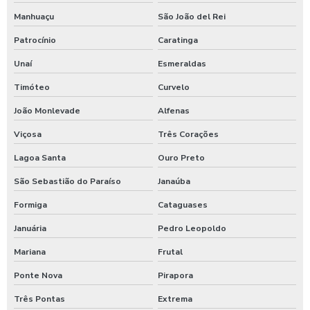
Manhuaçu
São João del Rei
Maquina para higienização de carros
Patrocínio
Caratinga
Maquina de higienização de veiculos
Unaí
Esmeraldas
Máquina de jogar produtos automotivos
Timóteo
Curvelo
Máquina de jogar produtos químicos
João Monlevade
Alfenas
Máquina de jogar sabão
Viçosa
Três Corações
Maquina de jogar sabao para carros
Lagoa Santa
Ouro Preto
Maquina de lavar caminhão de água quente
São Sebastião do Paraíso
Janaúba
Máquina de lavar caminhão três produtos
Formiga
Cataguases
Januária
Pedro Leopoldo
Maquina para lavar caminhões
Mariana
Frutal
Máquina para lavar carros
Ponte Nova
Pirapora
Máquina para lavar carros portátil
Três Pontas
Extrema
Maquina para lavar onibus