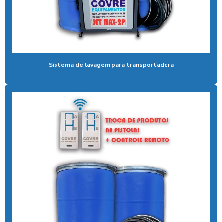
Aspirador self service pix preço
Aspirador self service para postos com pix
Aspirador self service preço
Sistema de lavagem para transportadora
Aspirador self service com qr code
Bomba de alta pressão com controle remoto
Bomba para lavar caminhão
Cal liquida para tratamento de agua
Cal para tratamento de água
Calibrador pneu moedeiro
Calibrador de pneus com pagamento via pix
Cera de máquina
Chuveiro tarifador pix