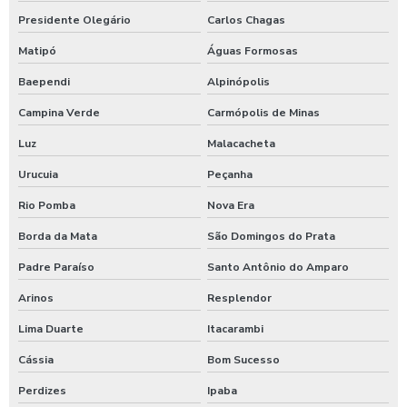
Presidente Olegário
Carlos Chagas
Matipó
Águas Formosas
Baependi
Alpinópolis
Campina Verde
Carmópolis de Minas
Luz
Malacacheta
Urucuia
Peçanha
Rio Pomba
Nova Era
Borda da Mata
São Domingos do Prata
Padre Paraíso
Santo Antônio do Amparo
Arinos
Resplendor
Lima Duarte
Itacarambi
Cássia
Bom Sucesso
Perdizes
Ipaba