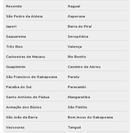
Espuma azul para lavar carros
Resende
Itaguaí
Espuma de neve para lavar carros
São Pedro da Aldeia
Itaperuna
Ficheiro para chuveiro
Japeri
Barra do Piraí
Saquarema
Seropédica
Ficheiro para ducha de praia
Três Rios
Valença
Fornecedor de aspirador self service
Cachoeiras de Macacu
Rio Bonito
Germicida automotivo
Guapimirim
Casimiro de Abreu
Germicida para carros
São Francisco de Itabapoana
Paraty
Higienização automotiva
Paraíba do Sul
Paracambi
Higienização automotiva contra covid 19
Santo Antônio de Pádua
Mangaratiba
Higienização automotiva preço
Armação dos Búzios
São Fidélis
Higienização automotiva a seco
São João da Barra
Bom Jesus do Itabapoana
Higienização automotiva valor
Vassouras
Tanguá