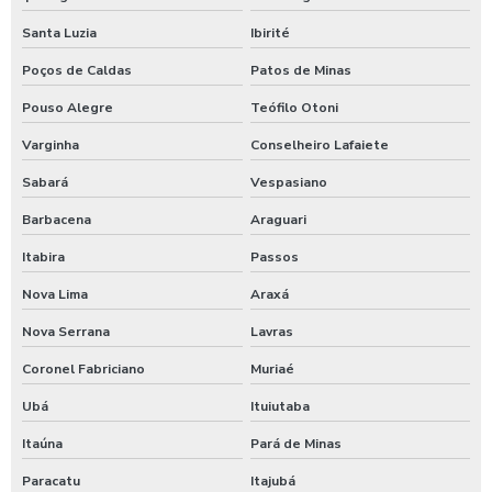
Lavagem expressa de carros
Santa Luzia
Ibirité
Lavagem de máquinas agrícolas
Poços de Caldas
Patos de Minas
Lavagem de máquinas pesadas
Pouso Alegre
Teófilo Otoni
Lavagem de ônibus
Varginha
Conselheiro Lafaiete
Lavagem self service de automóveis
Sabará
Vespasiano
Lavagem self service carros
Barbacena
Araguari
Lavagem de trator
Itabira
Passos
Lavagem de veículos pesados
Nova Lima
Araxá
Limpa sider
Nova Serrana
Lavras
Limpeza de máquinas pesadas
Coronel Fabriciano
Muriaé
Ubá
Ituiutaba
Limpeza de trator
Itaúna
Pará de Minas
Maquina de aplicar shampoo em carros
Paracatu
Itajubá
Maquina para higienização automotiva a vapor