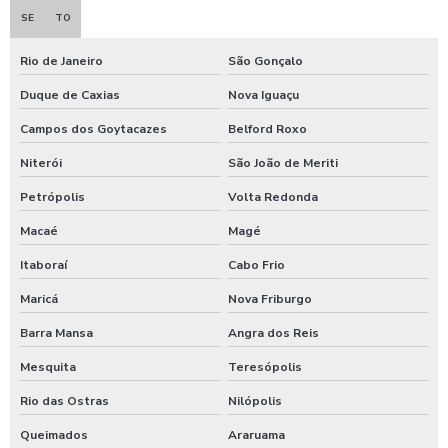
Economizador de banho para quiosques de praia
SE
TO
Emoliente alcalino
Rio de Janeiro
São Gonçalo
Equipamento para higienização de carros
Duque de Caxias
Nova Iguaçu
Campos dos Goytacazes
Belford Roxo
Equipamento de lavagem automotiva
Niterói
São João de Meriti
Equipamento para lavagem de onibus
Petrópolis
Volta Redonda
Equipamento de limpeza de colheitadeiras
Macaé
Magé
Equipamento de limpeza manual de caminhão
Itaboraí
Cabo Frio
Equipamentos para higienização automotiva
Maricá
Nova Friburgo
Equipamentos para higienização de veiculos
Barra Mansa
Angra dos Reis
Equipamentos para lavagem de caminhoes
Mesquita
Teresópolis
Equipamentos para lavagem de carros
Rio das Ostras
Nilópolis
Espuma azul para lava rapido
Queimados
Araruama