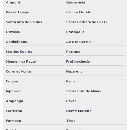
Araporã
Guimarânia
Passa Tempo
Campo Florido
Santa Rita de Caldas
Santa Bárbara do Leste
Orizânia
Pratápolis
Delfinópolis
Alto Jequitibá
Martins Soares
Pocrane
Monsenhor Paulo
Frei Inocêncio
Coronel Murta
Nazareno
Coluna
Pains
Japonvar
Santa Cruz de Minas
Araponga
Pavão
Florestal
Delfim Moreira
Formoso
Tiros