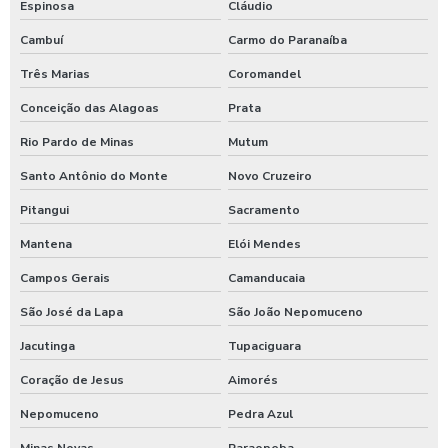
Espinosa
Cláudio
Shampoozeira automotiva
Cambuí
Carmo do Paranaíba
Shampoozeira automotiva manual
Três Marias
Coromandel
Shampoozeira automotiva pneumática
Conceição das Alagoas
Prata
Shampoozeira automotiva profissional
Rio Pardo de Minas
Mutum
Shampoozeira eletrônica
Santo Antônio do Monte
Novo Cruzeiro
Shampoozeira industrial
Pitangui
Sacramento
Mantena
Elói Mendes
Shampoozeira para lava rápido
Campos Gerais
Camanducaia
Shampoozeira para lavar caminhão
São José da Lapa
São João Nepomuceno
Shampoozeira onde comprar
Jacutinga
Tupaciguara
Shampoozeira pneumática
Coração de Jesus
Aimorés
Shampoozeira profissional
Nepomuceno
Pedra Azul
Shampoozeira sao paulo
Minas Novas
Paraopeba