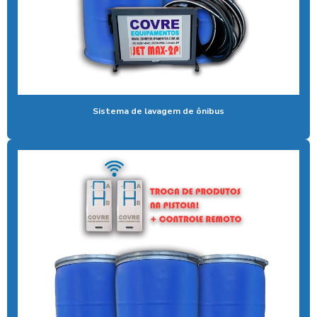
Coagulante orgânico
Coagulante orgânico tanino
Contador de banhos
Controlador de banho
Sistema de lavagem de ônibus
Controlador de banho digital
Controlador de banho com ficha
Controlador de banho com moedas
Controlador de banho com pix
Controlador de chuveiro
Controlador de chuveiro com pix
Controlador de ducha para quiosque
Controlador de tempo de banho