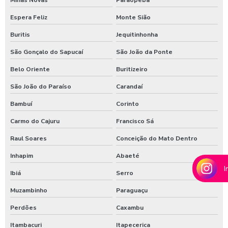
Shampoozeira em sp
Espera Feliz
Monte Sião
Shampoozeira valor
Buritis
Jequitinhonha
Shampoozeira a venda
São Gonçalo do Sapucaí
São João da Ponte
Sistema de lavagem para agro
Belo Oriente
Buritizeiro
Sistema de lavagem para agroindústria
São João do Paraíso
Carandaí
Bambuí
Corinto
Sistema de lavagem de ônibus
Carmo do Cajuru
Francisco Sá
Sistema de lavagem para transportadora
Raul Soares
Conceição do Mato Dentro
Sulfato de alumínio para tratamento de água
Inhapim
Abaeté
Sulfato de alumínio tratamento de efluente
I
Ibiá
Serro
Tarifador de banho para praia
Muzambinho
Paraguaçu
Tarifador para calibrador
Perdões
Caxambu
Tarifador para calibrador com fichas
Itambacuri
Itapecerica