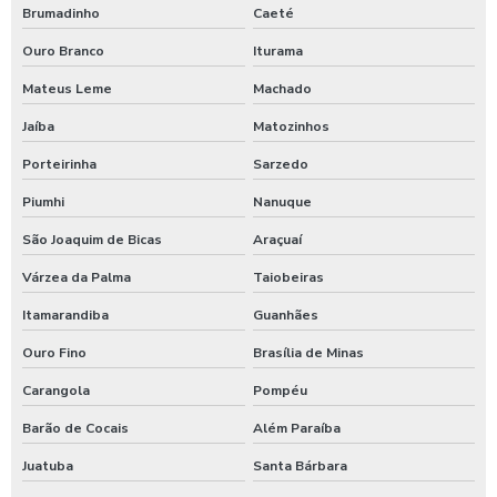
Brumadinho
Caeté
Posto de lavagem de caminhões
Ouro Branco
Iturama
Preço de controlador de banho
Mateus Leme
Machado
Produto para higienização interna de veiculos
Jaíba
Matozinhos
Produtos para lavagem de caminhões
Porteirinha
Sarzedo
Produtos para limpeza interna automotiva
Piumhi
Nanuque
Produtos quimico para lavagem de caminhão
São Joaquim de Bicas
Araçuaí
Produtos quimicos para lavagem automotiva
Várzea da Palma
Taiobeiras
Itamarandiba
Guanhães
Produtos para tratamento de agua
Ouro Fino
Brasília de Minas
Shampoo carros com cera
Carangola
Pompéu
Shampoo para lavagem de carros
Barão de Cocais
Além Paraíba
Shampoo de lavar carros
Juatuba
Santa Bárbara
Shampoozeira a ar