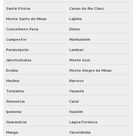
Tarifador para calibrador com moedas
Santa Vitória
Carmo do Rio Claro
Tarifador para calibrador com pix
Monte Santo de Minas
Lajinha
Temporizador de banho com pix
Conselheiro Pena
Divino
Temporizador de chuveiro com ficha
Campestre
Manhumirim
Temporizador de chuveiros
Paraisópolis
Lambari
Jaboticatubas
Monte Azul
Temporizador para chuveiros pagamento pix
Ervália
Monte Alegre de Minas
Temporizador de ducha para quiosque
Medina
Barroso
Timer para chuveiro com fichas
Turmalina
Vazante
Timer de chuveiro com pix
Simonésia
Caraí
Timer para ducha de praia
Ipanema
Itaobim
Valor para higienização automotiva
Guaranésia
Lagoa Formosa
Manga
Varzelândia