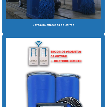
Aspirador de pó self service
Aspirador para posto ficha
Lavagem expressa de carros
Aspirador para posto de gasolina
Aspirador para posto de lavagem
Aspirador para posto com sistema pix
Aspirador profissional para carros
Aspirador self service para eletroposto
Aspirador self service fichas
Aspirador self service moedas
Aspirador self service onde encontrar
Aspirador self service pagamento pix
Aspirador self service com pix