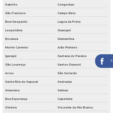
Itabirito
Congonhas
Máquina de lavar ônibus
São Francisco
Campo Belo
Máquina de lavar ônibus preço
Bom Despacho
Lagoa da Prata
Maquinas para higienização automotiva
Leopoldina
Guaxupé
Maquinas para higienização interna de veiculos
Bocaiuva
Diamantina
Melhores produtos para higienização de carros
Monte Carmelo
João Pinheiro
Moedeiro para calibrador
Igarapé
Santana do Paraíso
F
Moedeiro para calibrador de pneus
São Lourenço
Santos Dumont
Arcos
São Gotardo
Moedeiro tarifador para calibrador de pneus
Santa Rita do Sapucaí
Andradas
Pastilha de cloro para tratamento de água
Almenara
Salinas
Polímero catiônico tratamento de água
Boa Esperança
Capelinha
Posto com aspirador self service
Oliveira
Visconde do Rio Branco
Posto com aspirador self service sp