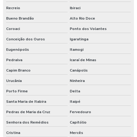
Recreio
Ibiraci
Bueno Brandão
Alto Rio Doce
Coroaci
Ponto dos Volantes
Conceição dos Ouros
Igaratinga
Eugenópolis
Itamogi
Pedralva
Icaraí de Minas
Capim Branco
Canápolis
Urucânia
Ninheira
Porto Firme
Delta
Santa Maria de Itabira
Itaipé
Pedras de Maria da Cruz
Fervedouro
Senhora dos Remédios
Capitólio
Cristina
Mercês