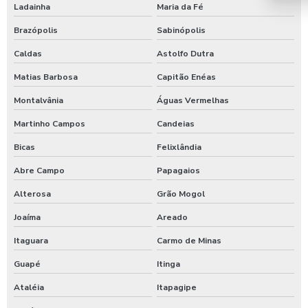
Ladainha
Maria da Fé
Brazópolis
Sabinópolis
Caldas
Astolfo Dutra
Matias Barbosa
Capitão Enéas
Montalvânia
Águas Vermelhas
Martinho Campos
Candeias
Bicas
Felixlândia
Abre Campo
Papagaios
Alterosa
Grão Mogol
Joaíma
Areado
Itaguara
Carmo de Minas
Guapé
Itinga
Ataléia
Itapagipe