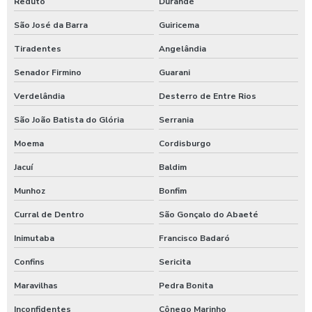
Reduto
Durandé
São José da Barra
Guiricema
Tiradentes
Angelândia
Senador Firmino
Guarani
Verdelândia
Desterro de Entre Rios
São João Batista do Glória
Serrania
Moema
Cordisburgo
Jacuí
Baldim
Munhoz
Bonfim
Curral de Dentro
São Gonçalo do Abaeté
Inimutaba
Francisco Badaró
Confins
Sericita
Maravilhas
Pedra Bonita
Inconfidentes
Cônego Marinho