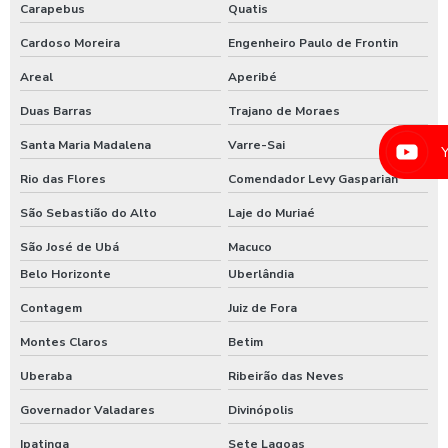
Lavadora de caminhão
Carapebus
Quatis
Cardoso Moreira
Engenheiro Paulo de Frontin
Lavadora de ônibus
Areal
Aperibé
Lavadora profissional de caminhão 3 produtos
Duas Barras
Trajano de Moraes
Lavadora self service de carros
Santa Maria Madalena
Varre-Sai
Lavagem automática de carros
Rio das Flores
Comendador Levy Gasparian
Lavagem automática de veículos
São Sebastião do Alto
Laje do Muriaé
Lavagem de caminhão
São José de Ubá
Macuco
Lavagem de caminhão equipamentos
Belo Horizonte
Uberlândia
Lavagem de caminhão de lixo
Contagem
Juiz de Fora
Lavagem de caminhão preço
Montes Claros
Betim
Uberaba
Ribeirão das Neves
Lavagem de carros self service
Governador Valadares
Divinópolis
Lavagem expressa
Ipatinga
Sete Lagoas