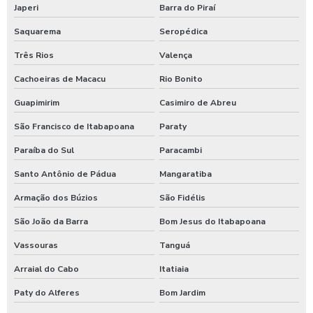
Germicida para carros
Japeri
Barra do Piraí
Saquarema
Seropédica
Higienização automotiva
Três Rios
Valença
Higienização automotiva contra covid 19
Cachoeiras de Macacu
Rio Bonito
Higienização automotiva preço
Guapimirim
Casimiro de Abreu
Higienização automotiva a seco
São Francisco de Itabapoana
Paraty
Higienização automotiva valor
Paraíba do Sul
Paracambi
Higienização automotiva a vapor
Santo Antônio de Pádua
Mangaratiba
Higienização de carros preço
Armação dos Búzios
São Fidélis
Higienização de carros valor
São João da Barra
Bom Jesus do Itabapoana
Lava caminhões
Vassouras
Tanguá
Lava ônibus
Arraial do Cabo
Itatiaia
Lava rápido self service em posto de gasolina
Paty do Alferes
Bom Jardim