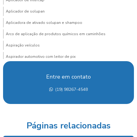
Aplicador de intercap
Aplicador de solupan
Aplicadora de ativado solupan e shampoo
Arco de aplicação de produtos químicos em caminhões
Aspiração veículos
Aspirador automotivo com leitor de pix
Aspirador automotivo com pagamento via pix para posto
Entre em contato
Aspirador de carros
(19) 98267-4548
Aspirador de carros para lava rapido
Aspirador de carros portátil preço
Aspirador de carros preço
Páginas relacionadas
Aspirador de carros profissional
Aspirador com cobrança por pix para posto