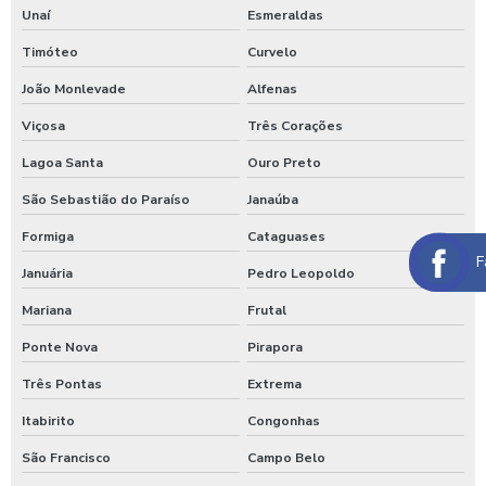
Unaí
Esmeraldas
Maquina de lavar caminhão de água quente
Timóteo
Curvelo
Máquina de lavar caminhão três produtos
João Monlevade
Alfenas
Maquina para lavar caminhões
Viçosa
Três Corações
Máquina para lavar carros
Lagoa Santa
Ouro Preto
Máquina para lavar carros portátil
São Sebastião do Paraíso
Janaúba
Maquina para lavar onibus
Formiga
Cataguases
F
Januária
Pedro Leopoldo
Máquina de lavar ônibus
Mariana
Frutal
Máquina de lavar ônibus preço
Ponte Nova
Pirapora
Maquinas para higienização automotiva
Três Pontas
Extrema
Maquinas para higienização interna de veiculos
Itabirito
Congonhas
Melhores produtos para higienização de carros
São Francisco
Campo Belo
Moedeiro para calibrador