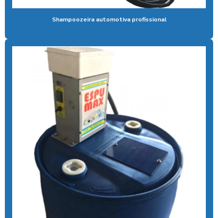
Controlador de banho com moedas
Shampoozeira automotiva profissional
Controlador de banho com pix
Controlador de chuveiro
Controlador de chuveiro com pix
Controlador de ducha para quiosque
Controlador de tempo de banho
Controlador de tempo chuveiro
Desengraxante alcalino biodegradavel
Detergente para lavar caminhões
Ducha automatica para carros
Ducha automotiva
Ducha azul