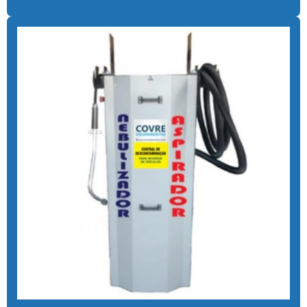
Aspirador self service para eletroposto
Aspirador self service fichas
Aspirador self service moedas
Aspirador self service onde encontrar
Aspirador self service pagamento pix
Aspirador self service com pix
Aspirador self service pix preço
Aspirador self service para postos com pix
Aspirador self service preço
Aspirador self service com qr code
Bomba de alta pressão com controle remoto
Bomba para lavar caminhão