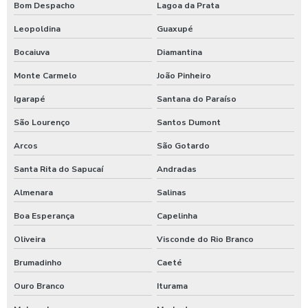
Bom Despacho
Lagoa da Prata
Moedeiro para calibrador de pneus
Leopoldina
Guaxupé
Moedeiro tarifador para calibrador de pneus
Bocaiuva
Diamantina
Pastilha de cloro para tratamento de água
Monte Carmelo
João Pinheiro
Polímero catiônico tratamento de água
Igarapé
Santana do Paraíso
Posto com aspirador self service
São Lourenço
Santos Dumont
Posto com aspirador self service sp
Arcos
São Gotardo
Santa Rita do Sapucaí
Andradas
Posto de lavagem de caminhões
Almenara
Salinas
Preço de controlador de banho
Boa Esperança
Capelinha
Produto para higienização interna de veiculos
Oliveira
Visconde do Rio Branco
Produtos para lavagem de caminhões
Brumadinho
Caeté
Produtos para limpeza interna automotiva
Ouro Branco
Iturama
Produtos quimico para lavagem de caminhão