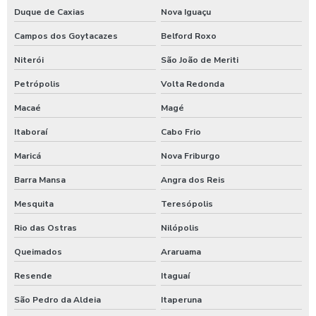
Equipamento de limpeza manual de caminhão
Duque de Caxias
Nova Iguaçu
Equipamentos para higienização automotiva
Campos dos Goytacazes
Belford Roxo
Niterói
São João de Meriti
Equipamentos para higienização de veiculos
Petrópolis
Volta Redonda
Equipamentos para lavagem de caminhoes
Macaé
Magé
Equipamentos para lavagem de carros
Itaboraí
Cabo Frio
Espuma azul para lava rapido
Maricá
Nova Friburgo
Espuma azul para lavar carros
Barra Mansa
Angra dos Reis
Espuma de neve para lavar carros
Mesquita
Teresópolis
Ficheiro para chuveiro
Rio das Ostras
Nilópolis
Ficheiro para ducha de praia
Queimados
Araruama
Fornecedor de aspirador self service
Resende
Itaguaí
Germicida automotivo
São Pedro da Aldeia
Itaperuna