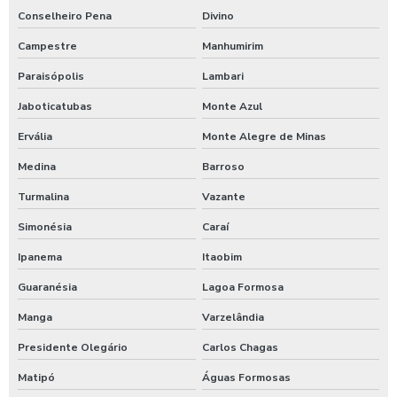
Temporizador de ducha para quiosque
Conselheiro Pena
Divino
Timer para chuveiro com fichas
Campestre
Manhumirim
Timer de chuveiro com pix
Paraisópolis
Lambari
Jaboticatubas
Monte Azul
Timer para ducha de praia
Ervália
Monte Alegre de Minas
Valor para higienização automotiva
Medina
Barroso
Turmalina
Vazante
Simonésia
Caraí
Ipanema
Itaobim
Guaranésia
Lagoa Formosa
Manga
Varzelândia
Presidente Olegário
Carlos Chagas
Matipó
Águas Formosas