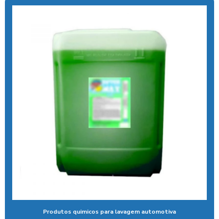
Aspirador para lava rápido profissional
Aspirador moedas
Aspirador de pó fichas e moedas
Aspirador de pó ideal para carros
Aspirador de pó industrial para carros
Aspirador de pó de moeda
Aspirador de pó self service
Aspirador para posto ficha
Aspirador para posto de gasolina
Aspirador para posto de lavagem
Aspirador para posto com sistema pix
Produtos quimicos para lavagem automotiva
Aspirador profissional para carros