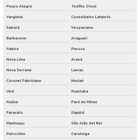
Pouso Alegre
Teófilo Otoni
Lavagem de veículos pesados
Varginha
Conselheiro Lafaiete
Limpa sider
Sabará
Vespasiano
Limpeza de máquinas pesadas
Barbacena
Araguari
Limpeza de trator
Itabira
Passos
Maquina de aplicar shampoo em carros
Nova Lima
Araxá
Maquina para higienização automotiva a vapor
Nova Serrana
Lavras
Maquina para higienização de carros
Coronel Fabriciano
Muriaé
Ubá
Ituiutaba
Maquina de higienização de veiculos
Itaúna
Pará de Minas
Máquina de jogar produtos automotivos
Paracatu
Itajubá
Máquina de jogar produtos químicos
Manhuaçu
São João del Rei
Máquina de jogar sabão
Patrocínio
Caratinga
Maquina de jogar sabao para carros