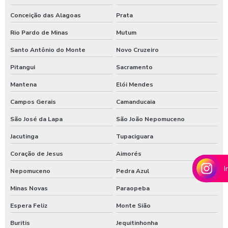
Shampoozeira para lava rápido
Conceição das Alagoas
Prata
Shampoozeira para lavar caminhão
Rio Pardo de Minas
Mutum
Shampoozeira onde comprar
Santo Antônio do Monte
Novo Cruzeiro
Shampoozeira pneumática
Pitangui
Sacramento
Mantena
Elói Mendes
Shampoozeira profissional
Campos Gerais
Camanducaia
Shampoozeira sao paulo
São José da Lapa
São João Nepomuceno
Shampoozeira em sp
Jacutinga
Tupaciguara
Shampoozeira valor
Coração de Jesus
Aimorés
Shampoozeira a venda
I
Nepomuceno
Pedra Azul
Sistema de lavagem para agro
Minas Novas
Paraopeba
Sistema de lavagem para agroindústria
Espera Feliz
Monte Sião
Sistema de lavagem de ônibus
Buritis
Jequitinhonha