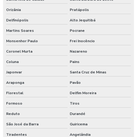
Orizânia
Pratápolis
Delfinópolis
Alto Jequitibá
Martins Soares
Pocrane
Monsenhor Paulo
Frei Inocêncio
Coronel Murta
Nazareno
Coluna
Pains
Japonvar
Santa Cruz de Minas
Araponga
Pavão
Florestal
Delfim Moreira
Formoso
Tiros
Reduto
Durandé
São José da Barra
Guiricema
Tiradentes
Angelândia