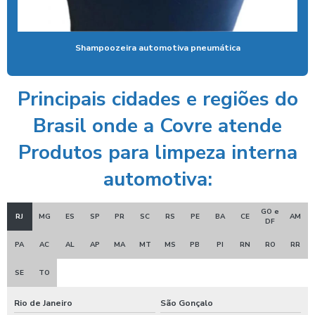
Ducha azul para carros
Ducha azul lava rápido
Shampoozeira automotiva pneumática
Ducha azul maquina
Ducha azul preço
Principais cidades e regiões do
Ducha rapida para carros
Brasil onde a Covre atende
Economizador de banho para postos
Produtos para limpeza interna
Economizador de banho para quiosques de praia
automotiva:
Emoliente alcalino
GO e
RJ
MG
ES
SP
PR
SC
RS
PE
BA
CE
AM
Equipamento para higienização de carros
DF
PA
AC
AL
AP
MA
MT
MS
PB
PI
RN
RO
RR
Equipamento de lavagem automotiva
Equipamento para lavagem de onibus
SE
TO
Equipamento de limpeza de colheitadeiras
Rio de Janeiro
São Gonçalo