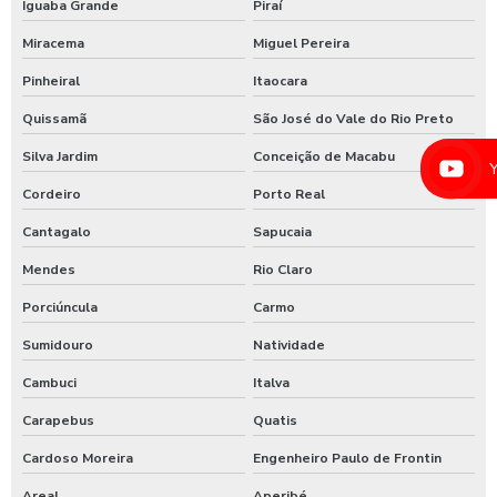
Iguaba Grande
Piraí
Lavador de ônibus preco
Miracema
Miguel Pereira
Lavadora de alta pressão com controle remoto
Pinheiral
Itaocara
Lavadora de alta pressão para lavar caminhões
Quissamã
São José do Vale do Rio Preto
Lavadora de alta pressão para lavar ônibus
Silva Jardim
Conceição de Macabu
Lavadora automática de carros
Cordeiro
Porto Real
Lavadora automática de carros preço
Cantagalo
Sapucaia
Lavadora de caminhão
Mendes
Rio Claro
Lavadora de ônibus
Porciúncula
Carmo
Lavadora profissional de caminhão 3 produtos
Sumidouro
Natividade
Lavadora self service de carros
Cambuci
Italva
Lavagem automática de carros
Carapebus
Quatis
Lavagem automática de veículos
Cardoso Moreira
Engenheiro Paulo de Frontin
Areal
Aperibé