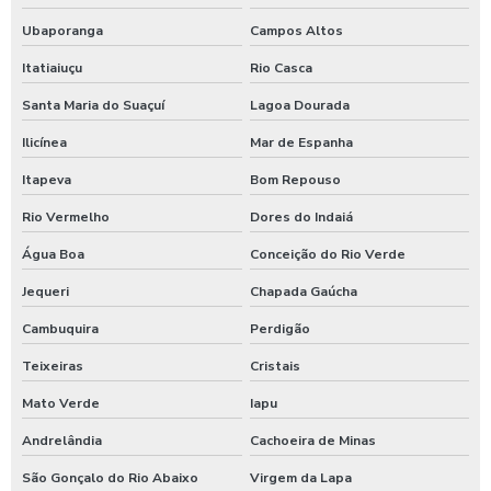
Ubaporanga
Campos Altos
Itatiaiuçu
Rio Casca
Santa Maria do Suaçuí
Lagoa Dourada
Ilicínea
Mar de Espanha
Itapeva
Bom Repouso
Rio Vermelho
Dores do Indaiá
Água Boa
Conceição do Rio Verde
Jequeri
Chapada Gaúcha
Cambuquira
Perdigão
Teixeiras
Cristais
Mato Verde
Iapu
Andrelândia
Cachoeira de Minas
São Gonçalo do Rio Abaixo
Virgem da Lapa