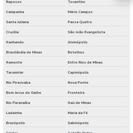
Raposos
Tocantins
Campanha
Mário Campos
Santa Juliana
Passa Quatro
Cruzília
São João Evangelista
Itanhandu
Alvinópolis
Brasilândia de Minas
Botelhos
Itamonte
Entre Rios de Minas
Tarumirim
Capinópolis
Rio Piracicaba
Nova Ponte
Bom Jesus do Galho
Fronteira
Rio Paranaíba
Itaú de Minas
Ladainha
Maria da Fé
Brazópolis
Sabinópolis
Caldas
Astolfo Dutra