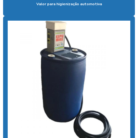
Valor para higienização automotiva
Cal liquida para tratamento de agua
Cal para tratamento de água
Calibrador pneu moedeiro
Calibrador de pneus com pagamento via pix
Cera de máquina
Chuveiro tarifador pix
Coagulante orgânico
Coagulante orgânico tanino
Contador de banhos
Controlador de banho
Controlador de banho digital
Controlador de banho com ficha