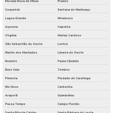
Morada Nova de Minas
Prados
Coqueiral
Santana do Manhuaçu
Lagoa Grande
Miradouro
Açucena
Caputira
Virgínia
Matias Cardoso
São Sebastião do Oeste
Lontra
Riacho dos Machados
Limeira do Oeste
Rodeiro
Paula Cândido
Belo Vale
Tombos
Pimenta
Piedade de Caratinga
Rio Novo
Carbonita
Araporã
Guimarânia
Passa Tempo
Campo Florido
Santa Rita de Caldas
Santa Bárbara do Leste