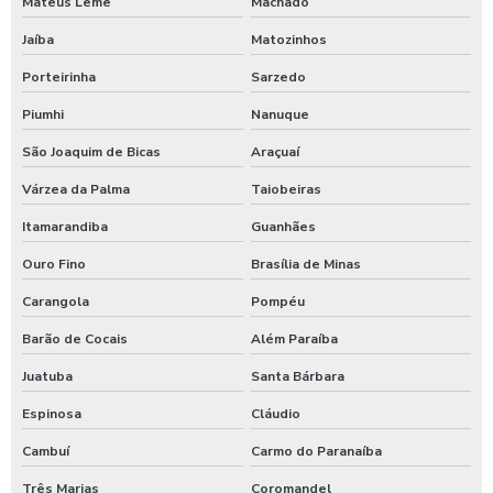
Mateus Leme
Machado
Produtos quimicos para lavagem automotiva
Jaíba
Matozinhos
Produtos para tratamento de agua
Porteirinha
Sarzedo
Shampoo carros com cera
Piumhi
Nanuque
Shampoo para lavagem de carros
São Joaquim de Bicas
Araçuaí
Shampoo de lavar carros
Várzea da Palma
Taiobeiras
Itamarandiba
Guanhães
Shampoozeira a ar
Ouro Fino
Brasília de Minas
Shampoozeira automotiva
Carangola
Pompéu
Shampoozeira automotiva manual
Barão de Cocais
Além Paraíba
Shampoozeira automotiva pneumática
Juatuba
Santa Bárbara
Shampoozeira automotiva profissional
Espinosa
Cláudio
Shampoozeira eletrônica
Cambuí
Carmo do Paranaíba
Shampoozeira industrial
Três Marias
Coromandel