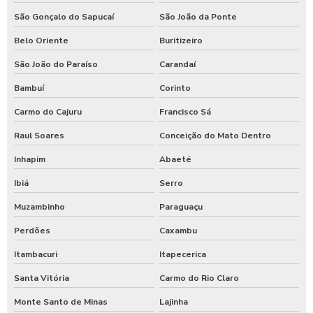
Sistema de lavagem para transportadora
São Gonçalo do Sapucaí
São João da Ponte
Sulfato de alumínio para tratamento de água
Belo Oriente
Buritizeiro
Sulfato de alumínio tratamento de efluente
São João do Paraíso
Carandaí
Tarifador de banho para praia
Bambuí
Corinto
Carmo do Cajuru
Francisco Sá
Tarifador para calibrador
Raul Soares
Conceição do Mato Dentro
Tarifador para calibrador com fichas
Inhapim
Abaeté
Tarifador para calibrador com moedas
Ibiá
Serro
Tarifador para calibrador com pix
Muzambinho
Paraguaçu
Temporizador de banho com pix
Perdões
Caxambu
Temporizador de chuveiro com ficha
Itambacuri
Itapecerica
Temporizador de chuveiros
Santa Vitória
Carmo do Rio Claro
Temporizador para chuveiros pagamento pix
Monte Santo de Minas
Lajinha