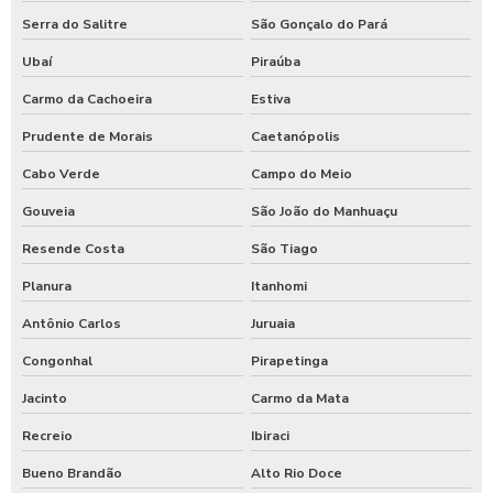
Serra do Salitre
São Gonçalo do Pará
Ubaí
Piraúba
Carmo da Cachoeira
Estiva
Prudente de Morais
Caetanópolis
Cabo Verde
Campo do Meio
Gouveia
São João do Manhuaçu
Resende Costa
São Tiago
Planura
Itanhomi
Antônio Carlos
Juruaia
Congonhal
Pirapetinga
Jacinto
Carmo da Mata
Recreio
Ibiraci
Bueno Brandão
Alto Rio Doce