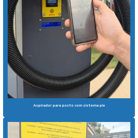
Controlador de banho com pix
Controlador de chuveiro
Controlador de chuveiro com pix
Controlador de ducha para quiosque
Controlador de tempo de banho
Controlador de tempo chuveiro
Desengraxante alcalino biodegradavel
Detergente para lavar caminhões
Ducha automatica para carros
Aspirador para posto com sistema pix
Ducha automotiva
Ducha azul
Ducha azul para carros