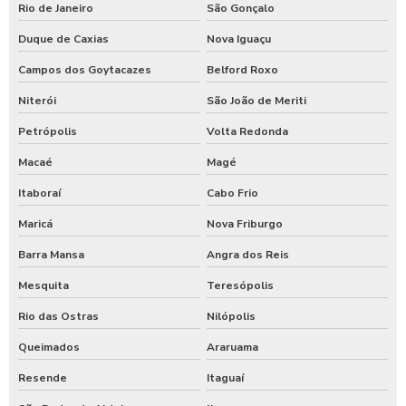
Higienização automotiva
Rio de Janeiro
São Gonçalo
Higienização automotiva contra covid 19
Duque de Caxias
Nova Iguaçu
Campos dos Goytacazes
Belford Roxo
Higienização automotiva preço
Niterói
São João de Meriti
Higienização automotiva a seco
Petrópolis
Volta Redonda
Higienização automotiva valor
Macaé
Magé
Higienização automotiva a vapor
Itaboraí
Cabo Frio
Higienização de carros preço
Maricá
Nova Friburgo
Higienização de carros valor
Barra Mansa
Angra dos Reis
Lava caminhões
Mesquita
Teresópolis
Lava ônibus
Rio das Ostras
Nilópolis
Lava rápido self service em posto de gasolina
Queimados
Araruama
Lavador de ônibus preco
Resende
Itaguaí
Lavadora de alta pressão com controle remoto