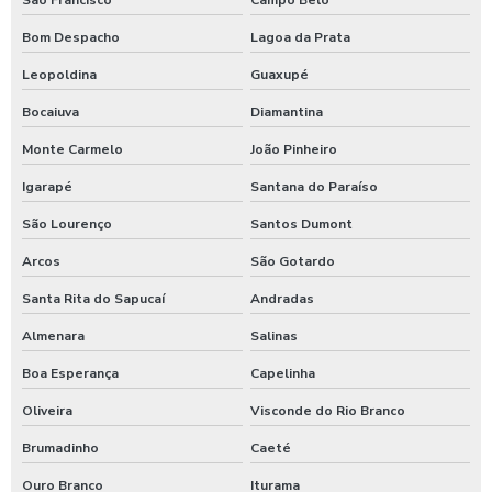
Produtos para tratamento de agua
Bom Despacho
Lagoa da Prata
Shampoo carros com cera
Leopoldina
Guaxupé
Shampoo para lavagem de carros
Bocaiuva
Diamantina
Shampoo de lavar carros
Monte Carmelo
João Pinheiro
Shampoozeira a ar
Igarapé
Santana do Paraíso
Shampoozeira automotiva
São Lourenço
Santos Dumont
Arcos
São Gotardo
Shampoozeira automotiva manual
Santa Rita do Sapucaí
Andradas
Shampoozeira automotiva pneumática
Almenara
Salinas
Shampoozeira automotiva profissional
Boa Esperança
Capelinha
Shampoozeira eletrônica
Oliveira
Visconde do Rio Branco
Shampoozeira industrial
Brumadinho
Caeté
Shampoozeira para lava rápido
Ouro Branco
Iturama