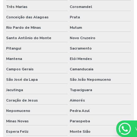
Sulfato de alumínio para tratamento de água
Três Marias
Coromandel
Sulfato de alumínio tratamento de efluente
Conceição das Alagoas
Prata
Tarifador de banho para praia
Rio Pardo de Minas
Mutum
Tarifador para calibrador
Santo Antônio do Monte
Novo Cruzeiro
Tarifador para calibrador com fichas
Pitangui
Sacramento
Mantena
Elói Mendes
Tarifador para calibrador com moedas
Campos Gerais
Camanducaia
Tarifador para calibrador com pix
São José da Lapa
São João Nepomuceno
Temporizador de banho com pix
Jacutinga
Tupaciguara
Temporizador de chuveiro com ficha
Coração de Jesus
Aimorés
Temporizador de chuveiros
Nepomuceno
Pedra Azul
Temporizador para chuveiros pagamento pix
Minas Novas
Paraopeba
Temporizador de ducha para quiosque
Espera Feliz
Monte Sião