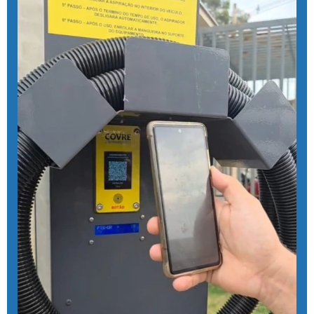
Aspirador self service fichas
Aspirador self service moedas
Aspirador self service onde encontrar
Aspirador self service pagamento pix
Aspirador self service com pix
Aspirador self service pix preço
Aspirador self service para postos com pix
Aspirador self service preço
Aspirador self service com qr code
Bomba de alta pressão com controle remoto
Bomba para lavar caminhão
Cal liquida para tratamento de agua