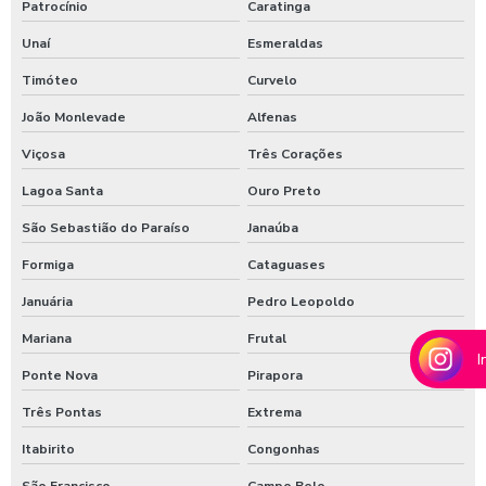
Patrocínio
Caratinga
Moedeiro tarifador para calibrador de pneus
Unaí
Esmeraldas
Pastilha de cloro para tratamento de água
Timóteo
Curvelo
Polímero catiônico tratamento de água
João Monlevade
Alfenas
Posto com aspirador self service
Viçosa
Três Corações
Posto com aspirador self service sp
Lagoa Santa
Ouro Preto
Posto de lavagem de caminhões
São Sebastião do Paraíso
Janaúba
Preço de controlador de banho
Formiga
Cataguases
Januária
Pedro Leopoldo
Produto para higienização interna de veiculos
Mariana
Frutal
Produtos para lavagem de caminhões
I
Ponte Nova
Pirapora
Produtos para limpeza interna automotiva
Três Pontas
Extrema
Produtos quimico para lavagem de caminhão
Itabirito
Congonhas
Produtos quimicos para lavagem automotiva
São Francisco
Campo Belo