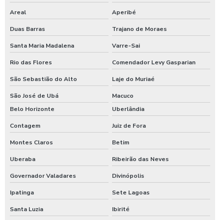
Areal
Aperibé
Limpa sider
Duas Barras
Trajano de Moraes
Limpeza de máquinas pesadas
Santa Maria Madalena
Varre-Sai
Limpeza de trator
Rio das Flores
Comendador Levy Gasparian
Maquina de aplicar shampoo em carros
São Sebastião do Alto
Laje do Muriaé
Maquina para higienização automotiva a vapor
São José de Ubá
Macuco
Maquina para higienização de carros
Belo Horizonte
Uberlândia
Maquina de higienização de veiculos
Contagem
Juiz de Fora
Máquina de jogar produtos automotivos
Montes Claros
Betim
Uberaba
Ribeirão das Neves
Máquina de jogar produtos químicos
Governador Valadares
Divinópolis
Máquina de jogar sabão
Ipatinga
Sete Lagoas
Maquina de jogar sabao para carros
Santa Luzia
Ibirité
Maquina de lavar caminhão de água quente