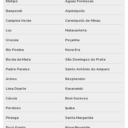
Matipó
Águas Formosas
Baependi
Alpinópolis
Campina Verde
Carmópolis de Minas
Luz
Malacacheta
Urucuia
Peçanha
Rio Pomba
Nova Era
Borda da Mata
São Domingos do Prata
Padre Paraíso
Santo Antônio do Amparo
Arinos
Resplendor
Lima Duarte
Itacarambi
Cássia
Bom Sucesso
Perdizes
Ipaba
Piranga
Santa Margarida
Poço Fundo
Nova Resende