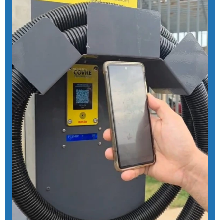
Ducha azul lava rápido
Ducha azul maquina
Ducha azul preço
Ducha rapida para carros
Economizador de banho para postos
Economizador de banho para quiosques de praia
Emoliente alcalino
Equipamento para higienização de carros
Equipamento de lavagem automotiva
Equipamento para lavagem de onibus
Equipamento de limpeza de colheitadeiras
Equipamento de limpeza manual de caminhão