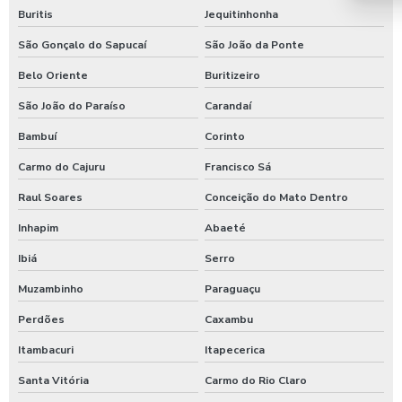
Timer para chuveiro com fichas
Buritis
Jequitinhonha
Timer de chuveiro com pix
São Gonçalo do Sapucaí
São João da Ponte
Timer para ducha de praia
Belo Oriente
Buritizeiro
Valor para higienização automotiva
São João do Paraíso
Carandaí
Bambuí
Corinto
Carmo do Cajuru
Francisco Sá
Raul Soares
Conceição do Mato Dentro
Inhapim
Abaeté
Ibiá
Serro
Muzambinho
Paraguaçu
Perdões
Caxambu
Itambacuri
Itapecerica
Santa Vitória
Carmo do Rio Claro