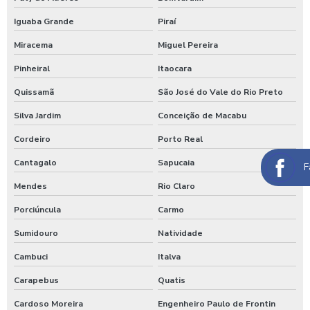
Iguaba Grande
Piraí
Lavagem de caminhão de lixo
Miracema
Miguel Pereira
Lavagem de caminhão preço
Pinheiral
Itaocara
Lavagem de carros self service
Quissamã
São José do Vale do Rio Preto
Lavagem expressa
Silva Jardim
Conceição de Macabu
Lavagem expressa de carros
Cordeiro
Porto Real
Lavagem de máquinas agrícolas
Cantagalo
Sapucaia
F
Lavagem de máquinas pesadas
Mendes
Rio Claro
Lavagem de ônibus
Porciúncula
Carmo
Lavagem self service de automóveis
Sumidouro
Natividade
Lavagem self service carros
Cambuci
Italva
Lavagem de trator
Carapebus
Quatis
Cardoso Moreira
Engenheiro Paulo de Frontin
Lavagem de veículos pesados