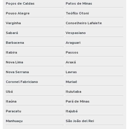
Poços de Caldas
Patos de Minas
Máquina de lavar caminhão três produtos
Pouso Alegre
Teófilo Otoni
Maquina para lavar caminhões
Varginha
Conselheiro Lafaiete
Máquina para lavar carros
Sabará
Vespasiano
Máquina para lavar carros portátil
Barbacena
Araguari
Maquina para lavar onibus
Itabira
Passos
Máquina de lavar ônibus
Nova Lima
Araxá
Máquina de lavar ônibus preço
Nova Serrana
Lavras
Maquinas para higienização automotiva
Coronel Fabriciano
Muriaé
Ubá
Ituiutaba
Maquinas para higienização interna de veiculos
Itaúna
Pará de Minas
Melhores produtos para higienização de carros
Paracatu
Itajubá
Moedeiro para calibrador
Manhuaçu
São João del Rei
Moedeiro para calibrador de pneus