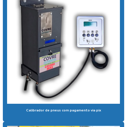
Aspirador moedas
Aspirador de pó fichas e moedas
Aspirador de pó ideal para carros
Aspirador de pó industrial para carros
Aspirador de pó de moeda
Aspirador de pó self service
Aspirador para posto ficha
Aspirador para posto de gasolina
Aspirador para posto de lavagem
Aspirador para posto com sistema pix
Calibrador de pneus com pagamento via pix
Aspirador profissional para carros
Aspirador self service para eletroposto