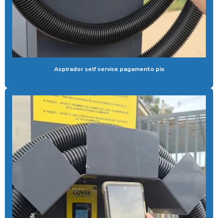
Cal para tratamento de água
Calibrador pneu moedeiro
Calibrador de pneus com pagamento via pix
Cera de máquina
Aspirador self service pagamento pix
Chuveiro tarifador pix
Coagulante orgânico
Coagulante orgânico tanino
Contador de banhos
Controlador de banho
Controlador de banho digital
Controlador de banho com ficha
Controlador de banho com moedas