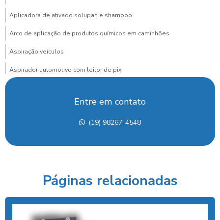
Aplicadora de ativado solupan e shampoo
Arco de aplicação de produtos químicos em caminhões
Aspiração veículos
Aspirador automotivo com leitor de pix
Aspirador automotivo com pagamento via pix para posto
Entre em contato
Aspirador de carros
(19) 98267-4548
Aspirador de carros para lava rapido
Aspirador de carros portátil preço
Aspirador de carros preço
Páginas relacionadas
Aspirador de carros profissional
Aspirador com cobrança por pix para posto
Aspirador para lava rápido profissional