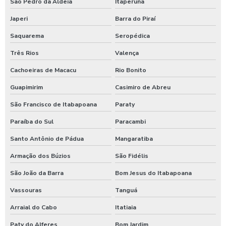
São Pedro da Aldeia
Itaperuna
Lavadora de alta pressão para lavar caminhões
Japeri
Barra do Piraí
Saquarema
Seropédica
Lavadora de alta pressão para lavar ônibus
Três Rios
Valença
Lavadora automática de carros
Cachoeiras de Macacu
Rio Bonito
Lavadora automática de carros preço
Guapimirim
Casimiro de Abreu
Lavadora de caminhão
São Francisco de Itabapoana
Paraty
Lavadora de ônibus
Paraíba do Sul
Paracambi
Lavadora profissional de caminhão 3 produtos
Santo Antônio de Pádua
Mangaratiba
Lavadora self service de carros
Armação dos Búzios
São Fidélis
Lavagem automática de carros
São João da Barra
Bom Jesus do Itabapoana
Lavagem automática de veículos
Vassouras
Tanguá
Lavagem de caminhão
Arraial do Cabo
Itatiaia
Lavagem de caminhão equipamentos
Paty do Alferes
Bom Jardim