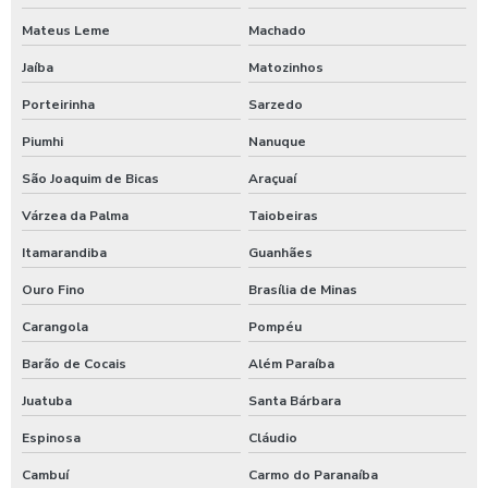
Shampoozeira para lavar caminhão
Mateus Leme
Machado
Shampoozeira onde comprar
Jaíba
Matozinhos
Shampoozeira pneumática
Porteirinha
Sarzedo
Shampoozeira profissional
Piumhi
Nanuque
Shampoozeira sao paulo
São Joaquim de Bicas
Araçuaí
Shampoozeira em sp
Várzea da Palma
Taiobeiras
Itamarandiba
Guanhães
Shampoozeira valor
Ouro Fino
Brasília de Minas
Shampoozeira a venda
Carangola
Pompéu
Sistema de lavagem para agro
Barão de Cocais
Além Paraíba
Sistema de lavagem para agroindústria
Juatuba
Santa Bárbara
Sistema de lavagem de ônibus
Espinosa
Cláudio
Sistema de lavagem para transportadora
Cambuí
Carmo do Paranaíba