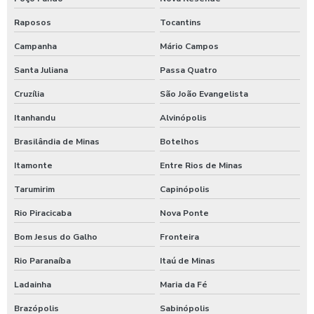
Raposos
Tocantins
Campanha
Mário Campos
Santa Juliana
Passa Quatro
Cruzília
São João Evangelista
Itanhandu
Alvinópolis
Brasilândia de Minas
Botelhos
Itamonte
Entre Rios de Minas
Tarumirim
Capinópolis
Rio Piracicaba
Nova Ponte
Bom Jesus do Galho
Fronteira
Rio Paranaíba
Itaú de Minas
Ladainha
Maria da Fé
Brazópolis
Sabinópolis