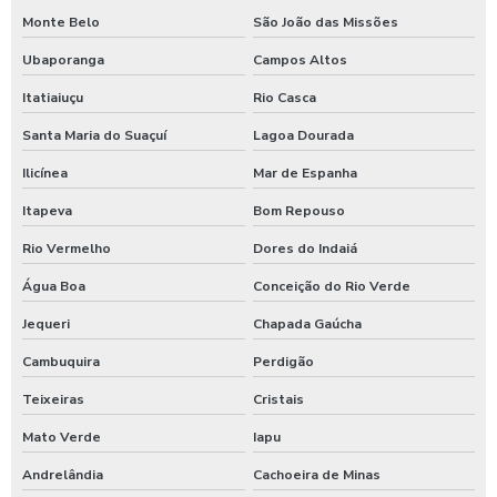
Monte Belo
São João das Missões
Ubaporanga
Campos Altos
Itatiaiuçu
Rio Casca
Santa Maria do Suaçuí
Lagoa Dourada
Ilicínea
Mar de Espanha
Itapeva
Bom Repouso
Rio Vermelho
Dores do Indaiá
Água Boa
Conceição do Rio Verde
Jequeri
Chapada Gaúcha
Cambuquira
Perdigão
Teixeiras
Cristais
Mato Verde
Iapu
Andrelândia
Cachoeira de Minas