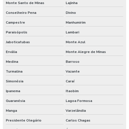
Monte Santo de Minas
Lajinha
Conselheiro Pena
Divino
Campestre
Manhumirim
Paraisópolis
Lambari
Jaboticatubas
Monte Azul
Ervália
Monte Alegre de Minas
Medina
Barroso
Turmalina
Vazante
Simonésia
Caraí
Ipanema
Itaobim
Guaranésia
Lagoa Formosa
Manga
Varzelândia
Presidente Olegário
Carlos Chagas