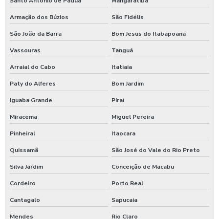
Santo Antônio de Pádua
Mangaratiba
Germicida para carros
Armação dos Búzios
São Fidélis
Higienização automotiva
São João da Barra
Bom Jesus do Itabapoana
Higienização automotiva contra covid 19
Vassouras
Tanguá
Higienização automotiva preço
Arraial do Cabo
Itatiaia
Paty do Alferes
Bom Jardim
Higienização automotiva a seco
Iguaba Grande
Piraí
Higienização automotiva valor
Miracema
Miguel Pereira
Higienização automotiva a vapor
Pinheiral
Itaocara
Higienização de carros preço
Quissamã
São José do Vale do Rio Preto
Higienização de carros valor
Silva Jardim
Conceição de Macabu
Lava caminhões
Cordeiro
Porto Real
Lava ônibus
Cantagalo
Sapucaia
Lava rápido self service em posto de gasolina
Mendes
Rio Claro