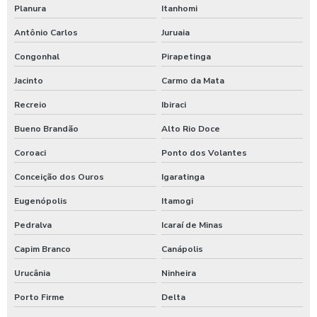
Planura
Itanhomi
Antônio Carlos
Juruaia
Congonhal
Pirapetinga
Jacinto
Carmo da Mata
Recreio
Ibiraci
Bueno Brandão
Alto Rio Doce
Coroaci
Ponto dos Volantes
Conceição dos Ouros
Igaratinga
Eugenópolis
Itamogi
Pedralva
Icaraí de Minas
Capim Branco
Canápolis
Urucânia
Ninheira
Porto Firme
Delta