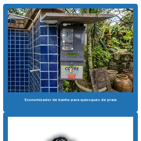
Aspirador com cobrança por pix para posto
Aspirador para lava rápido profissional
Aspirador moedas
Aspirador de pó fichas e moedas
Aspirador de pó ideal para carros
Aspirador de pó industrial para carros
Aspirador de pó de moeda
Aspirador de pó self service
Aspirador para posto ficha
Economizador de banho para quiosques de praia
Aspirador para posto de gasolina
Aspirador para posto de lavagem
Aspirador para posto com sistema pix