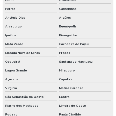
Berilo
Guaraciaba
Ferros
Carneirinho
Antônio Dias
Araújos
Arceburgo
Buenópolis
Ipuiúna
Piranguinho
Mata Verde
Cachoeira de Pajeú
Morada Nova de Minas
Prados
Coqueiral
Santana do Manhuaçu
Lagoa Grande
Miradouro
Açucena
Caputira
Virgínia
Matias Cardoso
São Sebastião do Oeste
Lontra
Riacho dos Machados
Limeira do Oeste
Rodeiro
Paula Cândido