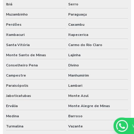
Ibiá
Serro
Sistema de lavagem para transportadora
Muzambinho
Paraguaçu
Sulfato de alumínio para tratamento de água
Perdões
Caxambu
Sulfato de alumínio tratamento de efluente
Itambacuri
Itapecerica
Tarifador de banho para praia
Santa Vitória
Carmo do Rio Claro
Tarifador para calibrador
Monte Santo de Minas
Lajinha
Tarifador para calibrador com fichas
Conselheiro Pena
Divino
Tarifador para calibrador com moedas
Campestre
Manhumirim
Paraisópolis
Lambari
Tarifador para calibrador com pix
Jaboticatubas
Monte Azul
Temporizador de banho com pix
Ervália
Monte Alegre de Minas
Temporizador de chuveiro com ficha
Medina
Barroso
Temporizador de chuveiros
Turmalina
Vazante
Temporizador para chuveiros pagamento pix