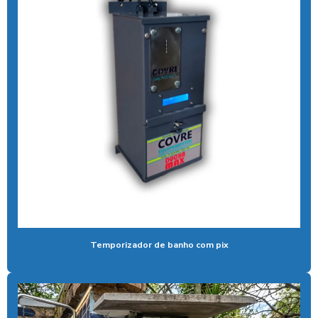
Aspirador profissional para carros
Aspirador self service para eletroposto
Aspirador self service fichas
Aspirador self service moedas
Aspirador self service onde encontrar
Aspirador self service pagamento pix
Aspirador self service com pix
Aspirador self service pix preço
Aspirador self service para postos com pix
Aspirador self service preço
Temporizador de banho com pix
Aspirador self service com qr code
Bomba de alta pressão com controle remoto