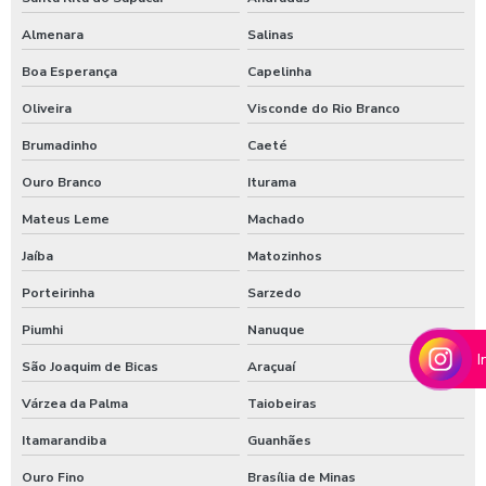
Moedeiro para calibrador
Almenara
Salinas
Moedeiro para calibrador de pneus
Boa Esperança
Capelinha
Moedeiro tarifador para calibrador de pneus
Oliveira
Visconde do Rio Branco
Pastilha de cloro para tratamento de água
Brumadinho
Caeté
Polímero catiônico tratamento de água
Ouro Branco
Iturama
Posto com aspirador self service
Mateus Leme
Machado
Posto com aspirador self service sp
Jaíba
Matozinhos
Posto de lavagem de caminhões
Porteirinha
Sarzedo
Preço de controlador de banho
Piumhi
Nanuque
I
Produto para higienização interna de veiculos
São Joaquim de Bicas
Araçuaí
Várzea da Palma
Taiobeiras
Produtos para lavagem de caminhões
Itamarandiba
Guanhães
Produtos para limpeza interna automotiva
Ouro Fino
Brasília de Minas