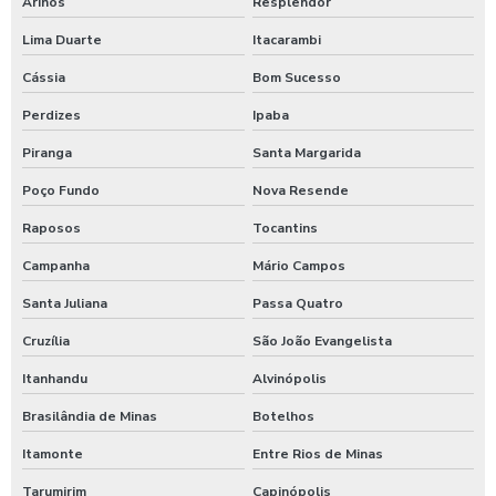
Arinos
Resplendor
Lima Duarte
Itacarambi
Cássia
Bom Sucesso
Perdizes
Ipaba
Piranga
Santa Margarida
Poço Fundo
Nova Resende
Raposos
Tocantins
Campanha
Mário Campos
Santa Juliana
Passa Quatro
Cruzília
São João Evangelista
Itanhandu
Alvinópolis
Brasilândia de Minas
Botelhos
Itamonte
Entre Rios de Minas
Tarumirim
Capinópolis