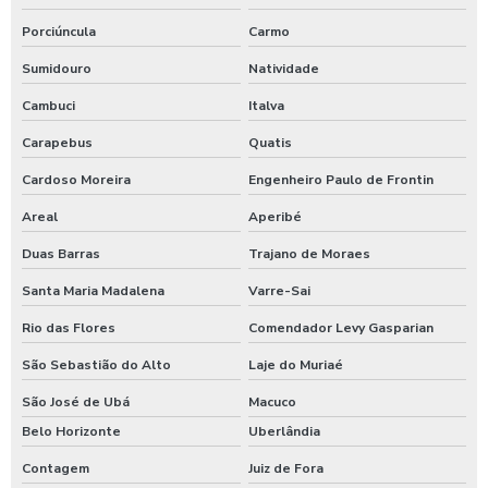
Lavador de ônibus preco
Porciúncula
Carmo
Lavadora de alta pressão com controle remoto
Sumidouro
Natividade
Lavadora de alta pressão para lavar caminhões
Cambuci
Italva
Carapebus
Quatis
Lavadora de alta pressão para lavar ônibus
Cardoso Moreira
Engenheiro Paulo de Frontin
Lavadora automática de carros
Areal
Aperibé
Lavadora automática de carros preço
Duas Barras
Trajano de Moraes
Lavadora de caminhão
Santa Maria Madalena
Varre-Sai
Lavadora de ônibus
Rio das Flores
Comendador Levy Gasparian
Lavadora profissional de caminhão 3 produtos
São Sebastião do Alto
Laje do Muriaé
Lavadora self service de carros
São José de Ubá
Macuco
Lavagem automática de carros
Belo Horizonte
Uberlândia
Lavagem automática de veículos
Contagem
Juiz de Fora