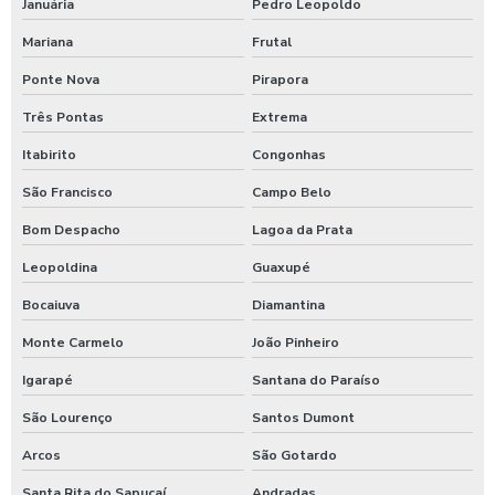
Januária
Pedro Leopoldo
Maquina de jogar sabao para carros
Mariana
Frutal
Maquina de lavar caminhão de água quente
Ponte Nova
Pirapora
Máquina de lavar caminhão três produtos
Três Pontas
Extrema
Maquina para lavar caminhões
Itabirito
Congonhas
Máquina para lavar carros
São Francisco
Campo Belo
Máquina para lavar carros portátil
Bom Despacho
Lagoa da Prata
Maquina para lavar onibus
Leopoldina
Guaxupé
Máquina de lavar ônibus
Bocaiuva
Diamantina
Máquina de lavar ônibus preço
Monte Carmelo
João Pinheiro
Maquinas para higienização automotiva
Igarapé
Santana do Paraíso
São Lourenço
Santos Dumont
Maquinas para higienização interna de veiculos
Arcos
São Gotardo
Melhores produtos para higienização de carros
Santa Rita do Sapucaí
Andradas