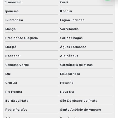
Simonésia
Caraí
Temporizador de ducha para quiosque
Ipanema
Itaobim
Timer para chuveiro com fichas
Guaranésia
Lagoa Formosa
Timer de chuveiro com pix
Manga
Varzelândia
Timer para ducha de praia
Presidente Olegário
Carlos Chagas
Valor para higienização automotiva
Matipó
Águas Formosas
Baependi
Alpinópolis
Campina Verde
Carmópolis de Minas
Luz
Malacacheta
Urucuia
Peçanha
Rio Pomba
Nova Era
Borda da Mata
São Domingos do Prata
Padre Paraíso
Santo Antônio do Amparo