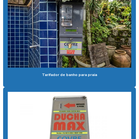
Bomba para lavar caminhão
Cal liquida para tratamento de agua
Cal para tratamento de água
Calibrador pneu moedeiro
Calibrador de pneus com pagamento via pix
Cera de máquina
Chuveiro tarifador pix
Tarifador de banho para praia
Coagulante orgânico
Coagulante orgânico tanino
Contador de banhos
Controlador de banho
Controlador de banho digital
Controlador de banho com ficha