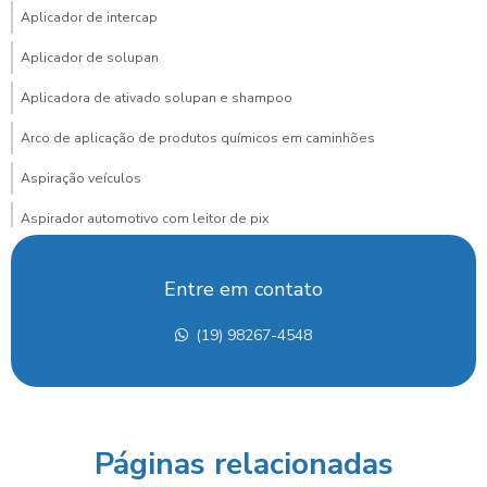
Aplicador de intercap
Aplicador de solupan
Aplicadora de ativado solupan e shampoo
Arco de aplicação de produtos químicos em caminhões
Aspiração veículos
Aspirador automotivo com leitor de pix
Aspirador automotivo com pagamento via pix para posto
Entre em contato
Aspirador de carros
(19) 98267-4548
Aspirador de carros para lava rapido
Aspirador de carros portátil preço
Aspirador de carros preço
Páginas relacionadas
Aspirador de carros profissional