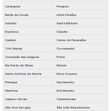
Produtos quimico para lavagem de caminhão
Carangola
Pompéu
Produtos quimicos para lavagem automotiva
Barão de Cocais
Além Paraíba
Produtos para tratamento de agua
Juatuba
Santa Bárbara
Shampoo carros com cera
Espinosa
Cláudio
Shampoo para lavagem de carros
Cambuí
Carmo do Paranaíba
Shampoo de lavar carros
Três Marias
Coromandel
Shampoozeira a ar
Conceição das Alagoas
Prata
Shampoozeira automotiva
Rio Pardo de Minas
Mutum
Shampoozeira automotiva manual
Santo Antônio do Monte
Novo Cruzeiro
Pitangui
Sacramento
Shampoozeira automotiva pneumática
Mantena
Elói Mendes
Shampoozeira automotiva profissional
Campos Gerais
Camanducaia
Shampoozeira eletrônica
São José da Lapa
São João Nepomuceno
Shampoozeira industrial