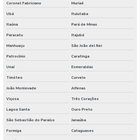
Coronel Fabriciano
Muriaé
Lavagem de trator
Ubá
Ituiutaba
Lavagem de veículos pesados
Itaúna
Pará de Minas
Limpa sider
Paracatu
Itajubá
Limpeza de máquinas pesadas
Manhuaçu
São João del Rei
Limpeza de trator
Patrocínio
Caratinga
Maquina de aplicar shampoo em carros
Unaí
Esmeraldas
Maquina para higienização automotiva a vapor
Timóteo
Curvelo
Maquina para higienização de carros
João Monlevade
Alfenas
Maquina de higienização de veiculos
Viçosa
Três Corações
Máquina de jogar produtos automotivos
Lagoa Santa
Ouro Preto
Máquina de jogar produtos químicos
São Sebastião do Paraíso
Janaúba
Formiga
Cataguases
Máquina de jogar sabão