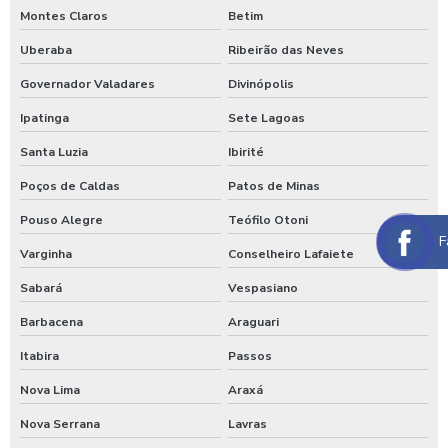
Montes Claros
Betim
Lavagem de caminhão
Uberaba
Ribeirão das Neves
Lavagem de caminhão equipamentos
Governador Valadares
Divinópolis
Lavagem de caminhão de lixo
Ipatinga
Sete Lagoas
Lavagem de caminhão preço
Santa Luzia
Ibirité
Lavagem de carros self service
Poços de Caldas
Patos de Minas
Lavagem expressa
Pouso Alegre
Teófilo Otoni
Lavagem expressa de carros
F
Varginha
Conselheiro Lafaiete
Lavagem de máquinas agrícolas
Sabará
Vespasiano
Lavagem de máquinas pesadas
Barbacena
Araguari
Lavagem de ônibus
Itabira
Passos
Lavagem self service de automóveis
Nova Lima
Araxá
Lavagem self service carros
Nova Serrana
Lavras