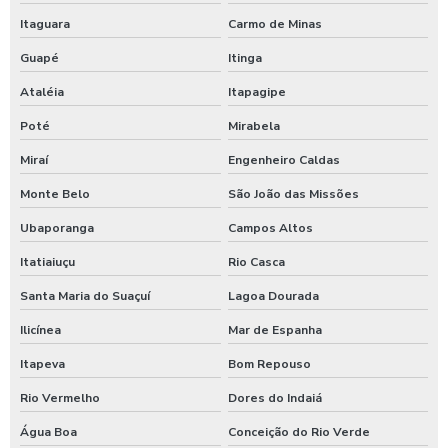
Itaguara
Carmo de Minas
Guapé
Itinga
Ataléia
Itapagipe
Poté
Mirabela
Miraí
Engenheiro Caldas
Monte Belo
São João das Missões
Ubaporanga
Campos Altos
Itatiaiuçu
Rio Casca
Santa Maria do Suaçuí
Lagoa Dourada
Ilicínea
Mar de Espanha
Itapeva
Bom Repouso
Rio Vermelho
Dores do Indaiá
Água Boa
Conceição do Rio Verde