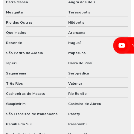
Barra Mansa
Angra dos Reis
Equipamento de limpeza manual de caminhão
Mesquita
Teresópolis
Equipamentos para higienização automotiva
Rio das Ostras
Nilópolis
Equipamentos para higienização de veiculos
Queimados
Araruama
Equipamentos para lavagem de caminhoes
Resende
Itaguaí
Equipamentos para lavagem de carros
São Pedro da Aldeia
Itaperuna
Japeri
Barra do Piraí
Espuma azul para lava rapido
Saquarema
Seropédica
Espuma azul para lavar carros
Três Rios
Valença
Espuma de neve para lavar carros
Cachoeiras de Macacu
Rio Bonito
Ficheiro para chuveiro
Guapimirim
Casimiro de Abreu
Ficheiro para ducha de praia
São Francisco de Itabapoana
Paraty
Fornecedor de aspirador self service
Paraíba do Sul
Paracambi
Germicida automotivo