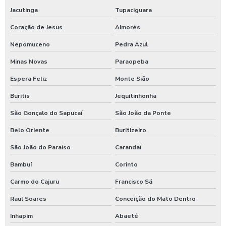
Jacutinga
Tupaciguara
Shampoozeira para lava rápido
Coração de Jesus
Aimorés
Shampoozeira para lavar caminhão
Nepomuceno
Pedra Azul
Shampoozeira onde comprar
Minas Novas
Paraopeba
Shampoozeira pneumática
Espera Feliz
Monte Sião
Shampoozeira profissional
Buritis
Jequitinhonha
Shampoozeira sao paulo
São Gonçalo do Sapucaí
São João da Ponte
Shampoozeira em sp
Belo Oriente
Buritizeiro
São João do Paraíso
Carandaí
Shampoozeira valor
Bambuí
Corinto
Shampoozeira a venda
Carmo do Cajuru
Francisco Sá
Sistema de lavagem para agro
Raul Soares
Conceição do Mato Dentro
Sistema de lavagem para agroindústria
Inhapim
Abaeté
Sistema de lavagem de ônibus