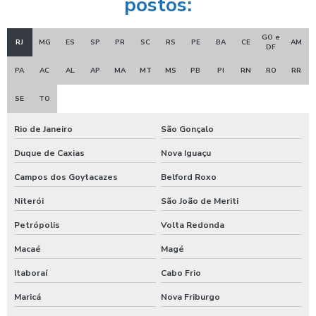
postos:
Ducha azul para carros
GO e
RJ
MG
ES
SP
PR
SC
RS
PE
BA
CE
AM
DF
Ducha azul lava rápido
PA
AC
AL
AP
MA
MT
MS
PB
PI
RN
RO
RR
Ducha azul maquina
SE
TO
Ducha azul preço
Ducha rapida para carros
Rio de Janeiro
São Gonçalo
Duque de Caxias
Nova Iguaçu
Economizador de banho para postos
Campos dos Goytacazes
Belford Roxo
Economizador de banho para quiosques de praia
Niterói
São João de Meriti
Emoliente alcalino
Petrópolis
Volta Redonda
Equipamento para higienização de carros
Macaé
Magé
Equipamento de lavagem automotiva
Itaboraí
Cabo Frio
Equipamento para lavagem de onibus
Maricá
Nova Friburgo
Equipamento de limpeza de colheitadeiras