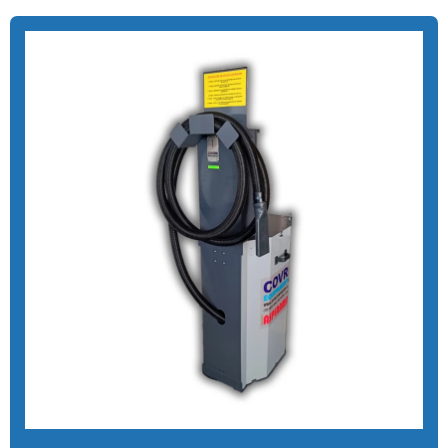
Aspirador com cobrança por pix para posto
Aspirador para lava rápido profissional
Aspirador moedas
Aspirador de pó fichas e moedas
Aspirador de pó ideal para carros
Aspirador de pó industrial para carros
Aspirador de pó de moeda
Aspirador de pó self service
Aspirador para posto ficha
Aspirador para posto de gasolina
Aspirador para posto de lavagem
Aspirador para posto com sistema pix