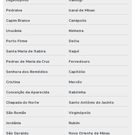
Eugenópolis
Itamogi
Pedralva
Icaraí de Minas
Capim Branco
Canápolis
Urucânia
Ninheira
Porto Firme
Delta
Santa Maria de Itabira
Itaipé
Pedras de Maria da Cruz
Fervedouro
Senhora dos Remédios
Capitólio
Cristina
Mercês
Conceição da Aparecida
Itabirinha
Chapada do Norte
Santo Antônio do Jacinto
São Romão
Virginópolis
Jordânia
Rubim
São Geraldo
Novo Oriente de Minas