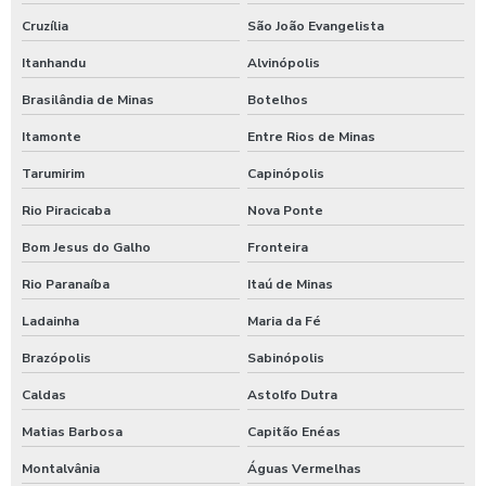
Cruzília
São João Evangelista
Itanhandu
Alvinópolis
Brasilândia de Minas
Botelhos
Itamonte
Entre Rios de Minas
Tarumirim
Capinópolis
Rio Piracicaba
Nova Ponte
Bom Jesus do Galho
Fronteira
Rio Paranaíba
Itaú de Minas
Ladainha
Maria da Fé
Brazópolis
Sabinópolis
Caldas
Astolfo Dutra
Matias Barbosa
Capitão Enéas
Montalvânia
Águas Vermelhas