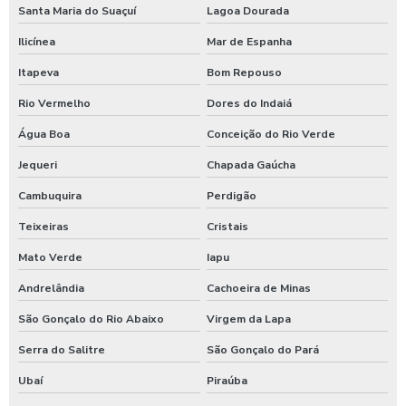
Santa Maria do Suaçuí
Lagoa Dourada
Ilicínea
Mar de Espanha
Itapeva
Bom Repouso
Rio Vermelho
Dores do Indaiá
Água Boa
Conceição do Rio Verde
Jequeri
Chapada Gaúcha
Cambuquira
Perdigão
Teixeiras
Cristais
Mato Verde
Iapu
Andrelândia
Cachoeira de Minas
São Gonçalo do Rio Abaixo
Virgem da Lapa
Serra do Salitre
São Gonçalo do Pará
Ubaí
Piraúba