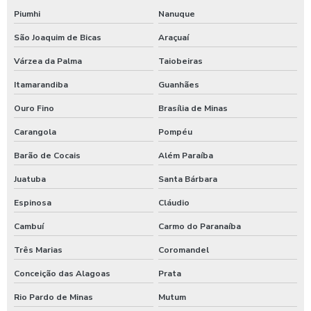
Shampoozeira industrial
Piumhi
Nanuque
Shampoozeira para lava rápido
São Joaquim de Bicas
Araçuaí
Shampoozeira para lavar caminhão
Várzea da Palma
Taiobeiras
Shampoozeira onde comprar
Itamarandiba
Guanhães
Shampoozeira pneumática
Ouro Fino
Brasília de Minas
Shampoozeira profissional
Carangola
Pompéu
Shampoozeira sao paulo
Barão de Cocais
Além Paraíba
Juatuba
Santa Bárbara
Shampoozeira em sp
Espinosa
Cláudio
Shampoozeira valor
Cambuí
Carmo do Paranaíba
Shampoozeira a venda
Três Marias
Coromandel
Sistema de lavagem para agro
Conceição das Alagoas
Prata
Sistema de lavagem para agroindústria
Rio Pardo de Minas
Mutum
Sistema de lavagem de ônibus