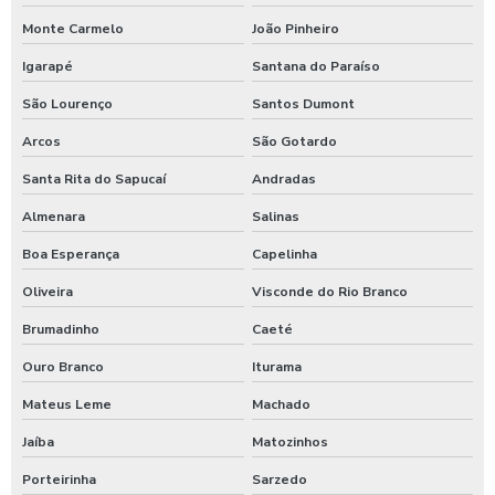
Produtos quimico para lavagem de caminhão
Monte Carmelo
João Pinheiro
Produtos quimicos para lavagem automotiva
Igarapé
Santana do Paraíso
Produtos para tratamento de agua
São Lourenço
Santos Dumont
Shampoo carros com cera
Arcos
São Gotardo
Shampoo para lavagem de carros
Santa Rita do Sapucaí
Andradas
Shampoo de lavar carros
Almenara
Salinas
Shampoozeira a ar
Boa Esperança
Capelinha
Shampoozeira automotiva
Oliveira
Visconde do Rio Branco
Brumadinho
Caeté
Shampoozeira automotiva manual
Ouro Branco
Iturama
Shampoozeira automotiva pneumática
Mateus Leme
Machado
Shampoozeira automotiva profissional
Jaíba
Matozinhos
Shampoozeira eletrônica
Porteirinha
Sarzedo