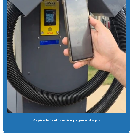
Controlador de banho com ficha
Controlador de banho com moedas
Controlador de banho com pix
Controlador de chuveiro
Controlador de chuveiro com pix
Controlador de ducha para quiosque
Controlador de tempo de banho
Controlador de tempo chuveiro
Desengraxante alcalino biodegradavel
Detergente para lavar caminhões
Ducha automatica para carros
Aspirador self service pagamento pix
Ducha automotiva
Ducha azul