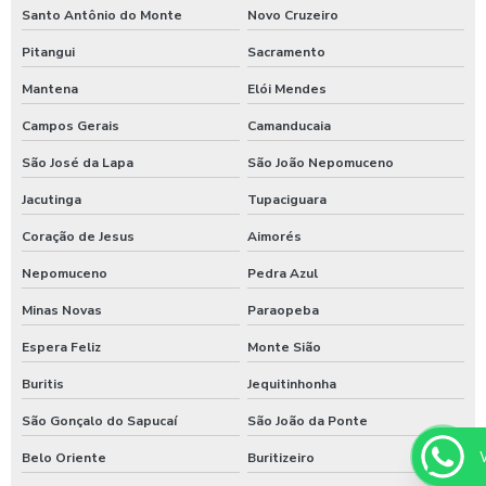
Santo Antônio do Monte
Novo Cruzeiro
Sistema de lavagem para transportadora
Pitangui
Sacramento
Sulfato de alumínio para tratamento de água
Mantena
Elói Mendes
Sulfato de alumínio tratamento de efluente
Campos Gerais
Camanducaia
Tarifador de banho para praia
São José da Lapa
São João Nepomuceno
Tarifador para calibrador
Jacutinga
Tupaciguara
Coração de Jesus
Aimorés
Tarifador para calibrador com fichas
Nepomuceno
Pedra Azul
Tarifador para calibrador com moedas
Minas Novas
Paraopeba
Tarifador para calibrador com pix
Espera Feliz
Monte Sião
Temporizador de banho com pix
Buritis
Jequitinhonha
Temporizador de chuveiro com ficha
São Gonçalo do Sapucaí
São João da Ponte
Temporizador de chuveiros
Belo Oriente
Buritizeiro
Temporizador para chuveiros pagamento pix