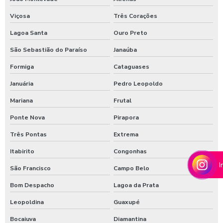
Moedeiro para calibrador
Viçosa
Três Corações
Moedeiro para calibrador de pneus
Lagoa Santa
Ouro Preto
Moedeiro tarifador para calibrador de pneus
São Sebastião do Paraíso
Janaúba
Pastilha de cloro para tratamento de água
Formiga
Cataguases
Polímero catiônico tratamento de água
Januária
Pedro Leopoldo
Posto com aspirador self service
Mariana
Frutal
Posto com aspirador self service sp
Ponte Nova
Pirapora
Posto de lavagem de caminhões
Três Pontas
Extrema
Itabirito
Congonhas
Preço de controlador de banho
I
São Francisco
Campo Belo
Produto para higienização interna de veiculos
Bom Despacho
Lagoa da Prata
Produtos para lavagem de caminhões
Leopoldina
Guaxupé
Produtos para limpeza interna automotiva
Bocaiuva
Diamantina