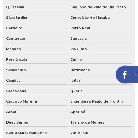
Lavagem de caminhão
Quissamã
São José do Vale do Rio Preto
Silva Jardim
Conceição de Macabu
Lavagem de caminhão equipamentos
Cordeiro
Porto Real
Lavagem de caminhão de lixo
Cantagalo
Sapucaia
Lavagem de caminhão preço
Mendes
Rio Claro
Lavagem de carros self service
Porciúncula
Carmo
Lavagem expressa
Sumidouro
Natividade
F
Lavagem expressa de carros
Cambuci
Italva
Lavagem de máquinas agrícolas
Carapebus
Quatis
Lavagem de máquinas pesadas
Cardoso Moreira
Engenheiro Paulo de Frontin
Lavagem de ônibus
Areal
Aperibé
Lavagem self service de automóveis
Duas Barras
Trajano de Moraes
Lavagem self service carros
Santa Maria Madalena
Varre-Sai