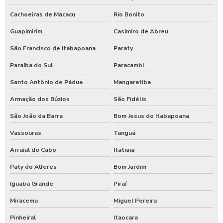
Lavador de ônibus preco
Cachoeiras de Macacu
Rio Bonito
Lavadora de alta pressão com controle remoto
Guapimirim
Casimiro de Abreu
São Francisco de Itabapoana
Paraty
Lavadora de alta pressão para lavar caminhões
Paraíba do Sul
Paracambi
Lavadora de alta pressão para lavar ônibus
Santo Antônio de Pádua
Mangaratiba
Lavadora automática de carros
Armação dos Búzios
São Fidélis
Lavadora automática de carros preço
São João da Barra
Bom Jesus do Itabapoana
Lavadora de caminhão
Vassouras
Tanguá
Lavadora de ônibus
Arraial do Cabo
Itatiaia
Lavadora profissional de caminhão 3 produtos
Paty do Alferes
Bom Jardim
Lavadora self service de carros
Iguaba Grande
Piraí
Lavagem automática de carros
Miracema
Miguel Pereira
Lavagem automática de veículos
Pinheiral
Itaocara