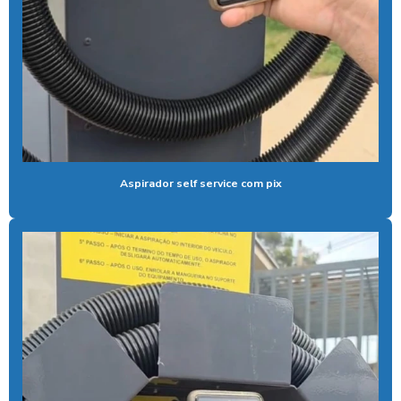
Bomba para lavar caminhão
Cal liquida para tratamento de agua
Cal para tratamento de água
Calibrador pneu moedeiro
Calibrador de pneus com pagamento via pix
Cera de máquina
Aspirador self service com pix
Chuveiro tarifador pix
Coagulante orgânico
Coagulante orgânico tanino
Contador de banhos
Controlador de banho
Controlador de banho digital