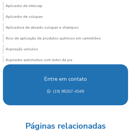
Aplicador de intercap
Aplicador de solupan
Aplicadora de ativado solupan e shampoo
Arco de aplicação de produtos químicos em caminhões
Aspiração veículos
Aspirador automotivo com leitor de pix
Aspirador automotivo com pagamento via pix para posto
Entre em contato
Aspirador de carros
(19) 98267-4548
Aspirador de carros para lava rapido
Aspirador de carros portátil preço
Aspirador de carros preço
Páginas relacionadas
Aspirador de carros profissional