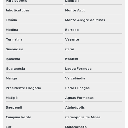
Paraisópolis
Lambari
Jaboticatubas
Monte Azul
Ervália
Monte Alegre de Minas
Medina
Barroso
Turmalina
Vazante
Simonésia
Caraí
Ipanema
Itaobim
Guaranésia
Lagoa Formosa
Manga
Varzelândia
Presidente Olegário
Carlos Chagas
Matipó
Águas Formosas
Baependi
Alpinópolis
Campina Verde
Carmópolis de Minas
Luz
Malacacheta