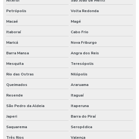
Niterói
São João de Meriti
Germicida para carros
Petrópolis
Volta Redonda
Higienização automotiva
Macaé
Magé
Higienização automotiva contra covid 19
Itaboraí
Cabo Frio
Maricá
Nova Friburgo
Higienização automotiva preço
Barra Mansa
Angra dos Reis
Higienização automotiva a seco
Mesquita
Teresópolis
Higienização automotiva valor
Rio das Ostras
Nilópolis
Higienização automotiva a vapor
Queimados
Araruama
Higienização de carros preço
Resende
Itaguaí
Higienização de carros valor
São Pedro da Aldeia
Itaperuna
Lava caminhões
Japeri
Barra do Piraí
Lava ônibus
Saquarema
Seropédica
Lava rápido self service em posto de gasolina
Três Rios
Valença