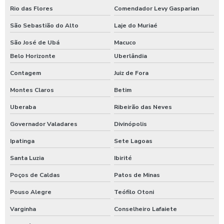
Lavagem de trator
Rio das Flores
Comendador Levy Gasparian
São Sebastião do Alto
Laje do Muriaé
Lavagem de veículos pesados
São José de Ubá
Macuco
Limpa sider
Belo Horizonte
Uberlândia
Limpeza de máquinas pesadas
Contagem
Juiz de Fora
Limpeza de trator
Montes Claros
Betim
Maquina de aplicar shampoo em carros
Uberaba
Ribeirão das Neves
Maquina para higienização automotiva a vapor
Governador Valadares
Divinópolis
Maquina para higienização de carros
Ipatinga
Sete Lagoas
Maquina de higienização de veiculos
Santa Luzia
Ibirité
Máquina de jogar produtos automotivos
Poços de Caldas
Patos de Minas
Pouso Alegre
Teófilo Otoni
Máquina de jogar produtos químicos
Varginha
Conselheiro Lafaiete
Máquina de jogar sabão