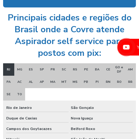
Equipamento de limpeza manual de caminhão
Principais cidades e regiões do
Equipamentos para higienização automotiva
Brasil onde a Covre atende
Equipamentos para higienização de veiculos
Aspirador self service para
Equipamentos para lavagem de caminhoes
postos com pix:
Equipamentos para lavagem de carros
Espuma azul para lava rapido
GO e
RJ
MG
ES
SP
PR
SC
RS
PE
BA
CE
AM
DF
Espuma azul para lavar carros
PA
AC
AL
AP
MA
MT
MS
PB
PI
RN
RO
RR
Espuma de neve para lavar carros
SE
TO
Ficheiro para chuveiro
Rio de Janeiro
São Gonçalo
Ficheiro para ducha de praia
Duque de Caxias
Nova Iguaçu
Fornecedor de aspirador self service
Campos dos Goytacazes
Belford Roxo
Germicida automotivo