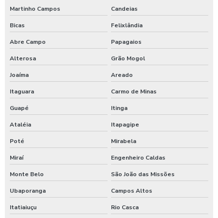
Martinho Campos
Candeias
Bicas
Felixlândia
Abre Campo
Papagaios
Alterosa
Grão Mogol
Joaíma
Areado
Itaguara
Carmo de Minas
Guapé
Itinga
Ataléia
Itapagipe
Poté
Mirabela
Miraí
Engenheiro Caldas
Monte Belo
São João das Missões
Ubaporanga
Campos Altos
Itatiaiuçu
Rio Casca