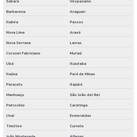
Sabará
Vespasiano
Maquina de jogar sabao para carros
Barbacena
Araguari
Maquina de lavar caminhão de água quente
Itabira
Passos
Máquina de lavar caminhão três produtos
Nova Lima
Araxá
Maquina para lavar caminhões
Nova Serrana
Lavras
Máquina para lavar carros
Coronel Fabriciano
Muriaé
Máquina para lavar carros portátil
Ubá
Ituiutaba
Maquina para lavar onibus
Itaúna
Pará de Minas
Máquina de lavar ônibus
Paracatu
Itajubá
Máquina de lavar ônibus preço
Manhuaçu
São João del Rei
Patrocínio
Caratinga
Maquinas para higienização automotiva
Unaí
Esmeraldas
Maquinas para higienização interna de veiculos
Timóteo
Curvelo
Melhores produtos para higienização de carros
João Monlevade
Alfenas