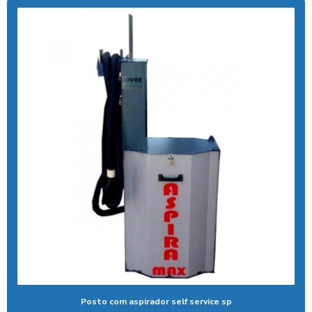
Ducha azul para carros
Ducha azul lava rápido
Ducha azul maquina
Ducha azul preço
Ducha rapida para carros
Economizador de banho para postos
Economizador de banho para quiosques de praia
Emoliente alcalino
Equipamento para higienização de carros
Equipamento de lavagem automotiva
Equipamento para lavagem de onibus
Posto com aspirador self service sp
Equipamento de limpeza de colheitadeiras