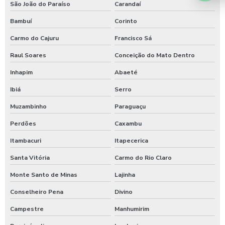
São João do Paraíso
Carandaí
Temporizador de ducha para quiosque
Bambuí
Corinto
Timer para chuveiro com fichas
Carmo do Cajuru
Francisco Sá
Timer de chuveiro com pix
Raul Soares
Conceição do Mato Dentro
Timer para ducha de praia
Inhapim
Abaeté
Valor para higienização automotiva
Ibiá
Serro
Muzambinho
Paraguaçu
Perdões
Caxambu
Itambacuri
Itapecerica
Santa Vitória
Carmo do Rio Claro
Monte Santo de Minas
Lajinha
Conselheiro Pena
Divino
Campestre
Manhumirim