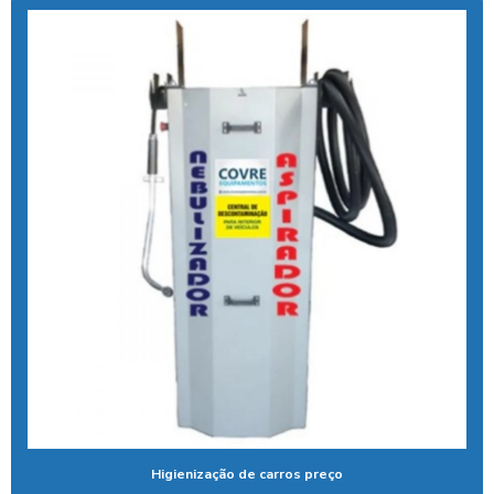
Controlador de chuveiro
Controlador de chuveiro com pix
Controlador de ducha para quiosque
Controlador de tempo de banho
Controlador de tempo chuveiro
Desengraxante alcalino biodegradavel
Detergente para lavar caminhões
Ducha automatica para carros
Ducha automotiva
Ducha azul
Ducha azul para carros
Ducha azul lava rápido
Higienização de carros preço