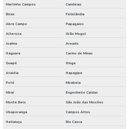
Martinho Campos
Candeias
Bicas
Felixlândia
Abre Campo
Papagaios
Alterosa
Grão Mogol
Joaíma
Areado
Itaguara
Carmo de Minas
Guapé
Itinga
Ataléia
Itapagipe
Poté
Mirabela
Miraí
Engenheiro Caldas
Monte Belo
São João das Missões
Ubaporanga
Campos Altos
Itatiaiuçu
Rio Casca