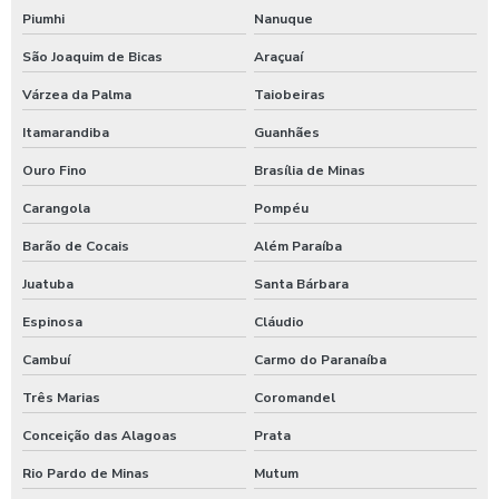
Shampoo carros com cera
Piumhi
Nanuque
Shampoo para lavagem de carros
São Joaquim de Bicas
Araçuaí
Shampoo de lavar carros
Várzea da Palma
Taiobeiras
Itamarandiba
Guanhães
Shampoozeira a ar
Ouro Fino
Brasília de Minas
Shampoozeira automotiva
Carangola
Pompéu
Shampoozeira automotiva manual
Barão de Cocais
Além Paraíba
Shampoozeira automotiva pneumática
Juatuba
Santa Bárbara
Shampoozeira automotiva profissional
Espinosa
Cláudio
Shampoozeira eletrônica
Cambuí
Carmo do Paranaíba
Shampoozeira industrial
Três Marias
Coromandel
Shampoozeira para lava rápido
Conceição das Alagoas
Prata
Shampoozeira para lavar caminhão
Rio Pardo de Minas
Mutum