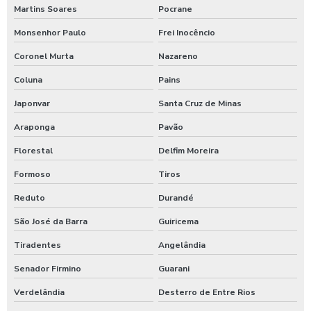
Martins Soares
Pocrane
Monsenhor Paulo
Frei Inocêncio
Coronel Murta
Nazareno
Coluna
Pains
Japonvar
Santa Cruz de Minas
Araponga
Pavão
Florestal
Delfim Moreira
Formoso
Tiros
Reduto
Durandé
São José da Barra
Guiricema
Tiradentes
Angelândia
Senador Firmino
Guarani
Verdelândia
Desterro de Entre Rios