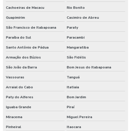
Cachoeiras de Macacu
Rio Bonito
Higienização automotiva preço
Guapimirim
Casimiro de Abreu
Higienização automotiva a seco
São Francisco de Itabapoana
Paraty
Higienização automotiva valor
Paraíba do Sul
Paracambi
Higienização automotiva a vapor
Santo Antônio de Pádua
Mangaratiba
Higienização de carros preço
Armação dos Búzios
São Fidélis
Higienização de carros valor
São João da Barra
Bom Jesus do Itabapoana
Lava caminhões
Vassouras
Tanguá
Lava ônibus
Arraial do Cabo
Itatiaia
Lava rápido self service em posto de gasolina
Paty do Alferes
Bom Jardim
Iguaba Grande
Piraí
Lavador de ônibus preco
Miracema
Miguel Pereira
Lavadora de alta pressão com controle remoto
Pinheiral
Itaocara
Lavadora de alta pressão para lavar caminhões