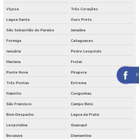
Maquina para lavar caminhões
Viçosa
Três Corações
Máquina para lavar carros
Lagoa Santa
Ouro Preto
Máquina para lavar carros portátil
São Sebastião do Paraíso
Janaúba
Maquina para lavar onibus
Formiga
Cataguases
Januária
Pedro Leopoldo
Máquina de lavar ônibus
Mariana
Frutal
Máquina de lavar ônibus preço
Ponte Nova
Pirapora
F
Maquinas para higienização automotiva
Três Pontas
Extrema
Maquinas para higienização interna de veiculos
Itabirito
Congonhas
Melhores produtos para higienização de carros
São Francisco
Campo Belo
Moedeiro para calibrador
Bom Despacho
Lagoa da Prata
Moedeiro para calibrador de pneus
Leopoldina
Guaxupé
Moedeiro tarifador para calibrador de pneus
Bocaiuva
Diamantina