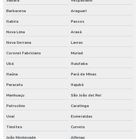
Sabará
Vespasiano
Limpeza de máquinas pesadas
Barbacena
Araguari
Limpeza de trator
Itabira
Passos
Maquina de aplicar shampoo em carros
Nova Lima
Araxá
Maquina para higienização automotiva a vapor
Nova Serrana
Lavras
Maquina para higienização de carros
Coronel Fabriciano
Muriaé
Ubá
Ituiutaba
Maquina de higienização de veiculos
Itaúna
Pará de Minas
Máquina de jogar produtos automotivos
Paracatu
Itajubá
Máquina de jogar produtos químicos
Manhuaçu
São João del Rei
Máquina de jogar sabão
Patrocínio
Caratinga
Maquina de jogar sabao para carros
Unaí
Esmeraldas
Maquina de lavar caminhão de água quente
Timóteo
Curvelo
Máquina de lavar caminhão três produtos
João Monlevade
Alfenas