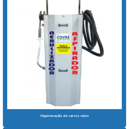
Calibrador pneu moedeiro
Calibrador de pneus com pagamento via pix
Cera de máquina
Chuveiro tarifador pix
Coagulante orgânico
Coagulante orgânico tanino
Contador de banhos
Controlador de banho
Controlador de banho digital
Controlador de banho com ficha
Controlador de banho com moedas
Higienização de carros valor
Controlador de banho com pix