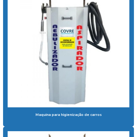
Aspirador self service moedas
Aspirador self service onde encontrar
Aspirador self service pagamento pix
Aspirador self service com pix
Aspirador self service pix preço
Aspirador self service para postos com pix
Aspirador self service preço
Aspirador self service com qr code
Bomba de alta pressão com controle remoto
Bomba para lavar caminhão
Maquina para higienização de carros
Cal liquida para tratamento de agua
Cal para tratamento de água