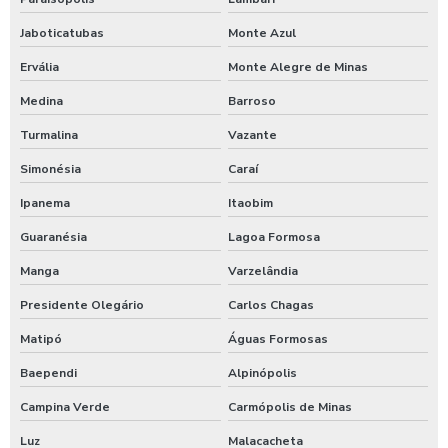
Jaboticatubas
Monte Azul
Timer para ducha de praia
Ervália
Monte Alegre de Minas
Valor para higienização automotiva
Medina
Barroso
Turmalina
Vazante
Simonésia
Caraí
Ipanema
Itaobim
Guaranésia
Lagoa Formosa
Manga
Varzelândia
Presidente Olegário
Carlos Chagas
Matipó
Águas Formosas
Baependi
Alpinópolis
Campina Verde
Carmópolis de Minas
Luz
Malacacheta