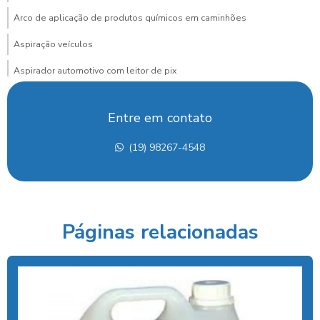
Arco de aplicação de produtos químicos em caminhões
Aspiração veículos
Aspirador automotivo com leitor de pix
Aspirador automotivo com pagamento via pix para posto
Entre em contato
Aspirador de carros
(19) 98267-4548
Aspirador de carros para lava rapido
Aspirador de carros portátil preço
Aspirador de carros preço
Páginas relacionadas
Aspirador de carros profissional
Aspirador com cobrança por pix para posto
Aspirador para lava rápido profissional
Aspirador moedas