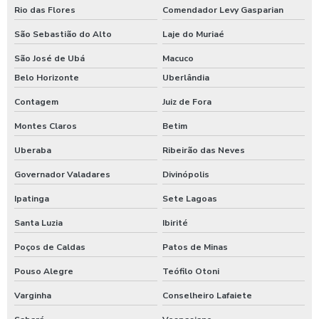
Rio das Flores
Comendador Levy Gasparian
Lavagem de caminhão preço
São Sebastião do Alto
Laje do Muriaé
Lavagem de carros self service
São José de Ubá
Macuco
Lavagem expressa
Belo Horizonte
Uberlândia
Lavagem expressa de carros
Contagem
Juiz de Fora
Lavagem de máquinas agrícolas
Montes Claros
Betim
Lavagem de máquinas pesadas
Uberaba
Ribeirão das Neves
Governador Valadares
Divinópolis
Lavagem de ônibus
Ipatinga
Sete Lagoas
Lavagem self service de automóveis
Santa Luzia
Ibirité
Lavagem self service carros
Poços de Caldas
Patos de Minas
Lavagem de trator
Pouso Alegre
Teófilo Otoni
Lavagem de veículos pesados
Varginha
Conselheiro Lafaiete
Limpa sider