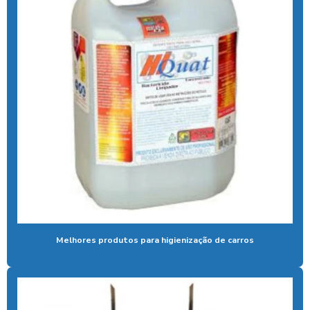
Aspirador de pó fichas e moedas
Aspirador de pó ideal para carros
Aspirador de pó industrial para carros
Aspirador de pó de moeda
Aspirador de pó self service
Aspirador para posto ficha
Aspirador para posto de gasolina
Aspirador para posto de lavagem
Aspirador para posto com sistema pix
Melhores produtos para higienização de carros
Aspirador profissional para carros
Aspirador self service para eletroposto
Aspirador self service fichas