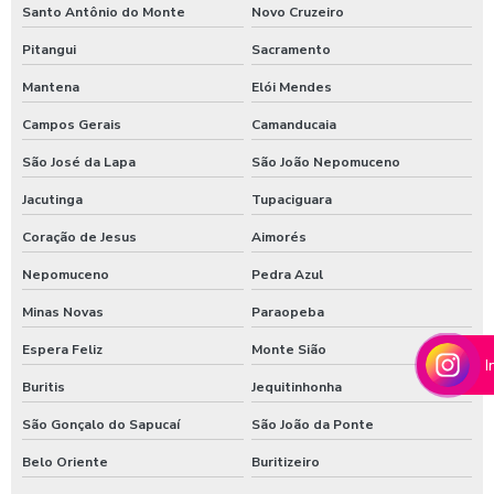
Shampoozeira onde comprar
Santo Antônio do Monte
Novo Cruzeiro
Shampoozeira pneumática
Pitangui
Sacramento
Mantena
Elói Mendes
Shampoozeira profissional
Campos Gerais
Camanducaia
Shampoozeira sao paulo
São José da Lapa
São João Nepomuceno
Shampoozeira em sp
Jacutinga
Tupaciguara
Shampoozeira valor
Coração de Jesus
Aimorés
Shampoozeira a venda
Nepomuceno
Pedra Azul
Sistema de lavagem para agro
Minas Novas
Paraopeba
Sistema de lavagem para agroindústria
Espera Feliz
Monte Sião
I
Sistema de lavagem de ônibus
Buritis
Jequitinhonha
Sistema de lavagem para transportadora
São Gonçalo do Sapucaí
São João da Ponte
Sulfato de alumínio para tratamento de água
Belo Oriente
Buritizeiro