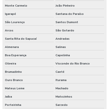
Pastilha de cloro para tratamento de água
Monte Carmelo
João Pinheiro
Polímero catiônico tratamento de água
Igarapé
Santana do Paraíso
Posto com aspirador self service
São Lourenço
Santos Dumont
Posto com aspirador self service sp
Arcos
São Gotardo
Santa Rita do Sapucaí
Andradas
Posto de lavagem de caminhões
Almenara
Salinas
Preço de controlador de banho
Boa Esperança
Capelinha
Produto para higienização interna de veiculos
Oliveira
Visconde do Rio Branco
Produtos para lavagem de caminhões
Brumadinho
Caeté
Produtos para limpeza interna automotiva
Ouro Branco
Iturama
Produtos quimico para lavagem de caminhão
Mateus Leme
Machado
Produtos quimicos para lavagem automotiva
Jaíba
Matozinhos
Produtos para tratamento de agua
Porteirinha
Sarzedo