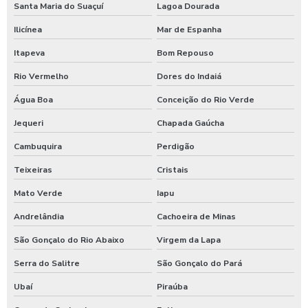
Santa Maria do Suaçuí
Lagoa Dourada
Ilicínea
Mar de Espanha
Itapeva
Bom Repouso
Rio Vermelho
Dores do Indaiá
Água Boa
Conceição do Rio Verde
Jequeri
Chapada Gaúcha
Cambuquira
Perdigão
Teixeiras
Cristais
Mato Verde
Iapu
Andrelândia
Cachoeira de Minas
São Gonçalo do Rio Abaixo
Virgem da Lapa
Serra do Salitre
São Gonçalo do Pará
Ubaí
Piraúba