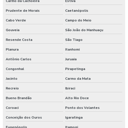
Carmo da Cachoeira
Estiva
Prudente de Morais
Caetanópolis
Cabo Verde
Campo do Meio
Gouveia
São João do Manhuaçu
Resende Costa
São Tiago
Planura
Itanhomi
Antônio Carlos
Juruaia
Congonhal
Pirapetinga
Jacinto
Carmo da Mata
Recreio
Ibiraci
Bueno Brandão
Alto Rio Doce
Coroaci
Ponto dos Volantes
Conceição dos Ouros
Igaratinga
Eugenópolis
Itamogi