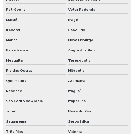
Equipamentos para higienização de veiculos
Petrópolis
Volta Redonda
Equipamentos para lavagem de caminhoes
Macaé
Magé
Equipamentos para lavagem de carros
Itaboraí
Cabo Frio
Espuma azul para lava rapido
Maricá
Nova Friburgo
Espuma azul para lavar carros
Barra Mansa
Angra dos Reis
Espuma de neve para lavar carros
Mesquita
Teresópolis
Ficheiro para chuveiro
Rio das Ostras
Nilópolis
Ficheiro para ducha de praia
Queimados
Araruama
Fornecedor de aspirador self service
Resende
Itaguaí
Germicida automotivo
São Pedro da Aldeia
Itaperuna
Germicida para carros
Japeri
Barra do Piraí
Saquarema
Seropédica
Higienização automotiva
Três Rios
Valença
Higienização automotiva contra covid 19