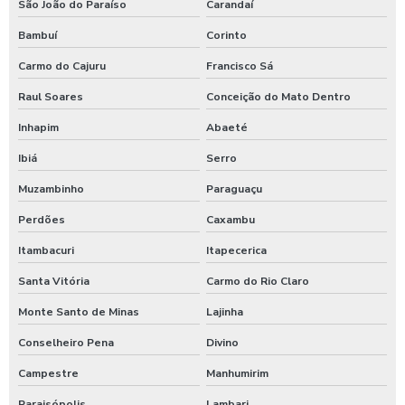
Sulfato de alumínio tratamento de efluente
São João do Paraíso
Carandaí
Tarifador de banho para praia
Bambuí
Corinto
Carmo do Cajuru
Francisco Sá
Tarifador para calibrador
Raul Soares
Conceição do Mato Dentro
Tarifador para calibrador com fichas
Inhapim
Abaeté
Tarifador para calibrador com moedas
Ibiá
Serro
Tarifador para calibrador com pix
Muzambinho
Paraguaçu
Temporizador de banho com pix
Perdões
Caxambu
Temporizador de chuveiro com ficha
Itambacuri
Itapecerica
Temporizador de chuveiros
Santa Vitória
Carmo do Rio Claro
Temporizador para chuveiros pagamento pix
Monte Santo de Minas
Lajinha
Temporizador de ducha para quiosque
Conselheiro Pena
Divino
Timer para chuveiro com fichas
Campestre
Manhumirim
Timer de chuveiro com pix
Paraisópolis
Lambari