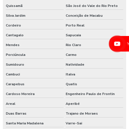
Quissamã
São José do Vale do Rio Preto
Lavadora de alta pressão para lavar ônibus
Silva Jardim
Conceição de Macabu
Lavadora automática de carros
Cordeiro
Porto Real
Lavadora automática de carros preço
Cantagalo
Sapucaia
Lavadora de caminhão
Mendes
Rio Claro
Lavadora de ônibus
Porciúncula
Carmo
Lavadora profissional de caminhão 3 produtos
Sumidouro
Natividade
Lavadora self service de carros
Cambuci
Italva
Lavagem automática de carros
Carapebus
Quatis
Lavagem automática de veículos
Cardoso Moreira
Engenheiro Paulo de Frontin
Areal
Aperibé
Lavagem de caminhão
Duas Barras
Trajano de Moraes
Lavagem de caminhão equipamentos
Santa Maria Madalena
Varre-Sai
Lavagem de caminhão de lixo