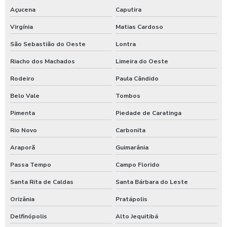
Açucena
Caputira
Virgínia
Matias Cardoso
São Sebastião do Oeste
Lontra
Riacho dos Machados
Limeira do Oeste
Rodeiro
Paula Cândido
Belo Vale
Tombos
Pimenta
Piedade de Caratinga
Rio Novo
Carbonita
Araporã
Guimarânia
Passa Tempo
Campo Florido
Santa Rita de Caldas
Santa Bárbara do Leste
Orizânia
Pratápolis
Delfinópolis
Alto Jequitibá