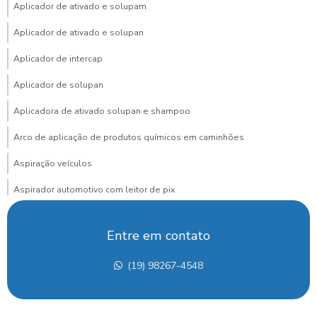
Aplicador de ativado e solupam
Aplicador de ativado e solupan
Aplicador de intercap
Aplicador de solupan
Aplicadora de ativado solupan e shampoo
Arco de aplicação de produtos químicos em caminhões
Aspiração veículos
Aspirador automotivo com leitor de pix
Aspirador automotivo com pagamento via pix para posto
Entre em contato
Aspirador de carros
(19) 98267-4548
Aspirador de carros para lava rapido
Aspirador de carros portátil preço