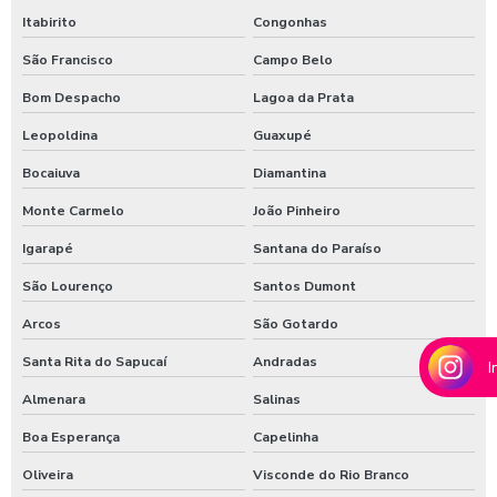
Itabirito
Congonhas
Melhores produtos para higienização de carros
São Francisco
Campo Belo
Moedeiro para calibrador
Bom Despacho
Lagoa da Prata
Moedeiro para calibrador de pneus
Leopoldina
Guaxupé
Moedeiro tarifador para calibrador de pneus
Bocaiuva
Diamantina
Pastilha de cloro para tratamento de água
Monte Carmelo
João Pinheiro
Polímero catiônico tratamento de água
Igarapé
Santana do Paraíso
Posto com aspirador self service
São Lourenço
Santos Dumont
Arcos
São Gotardo
Posto com aspirador self service sp
Santa Rita do Sapucaí
Andradas
I
Posto de lavagem de caminhões
Almenara
Salinas
Preço de controlador de banho
Boa Esperança
Capelinha
Produto para higienização interna de veiculos
Oliveira
Visconde do Rio Branco
Produtos para lavagem de caminhões