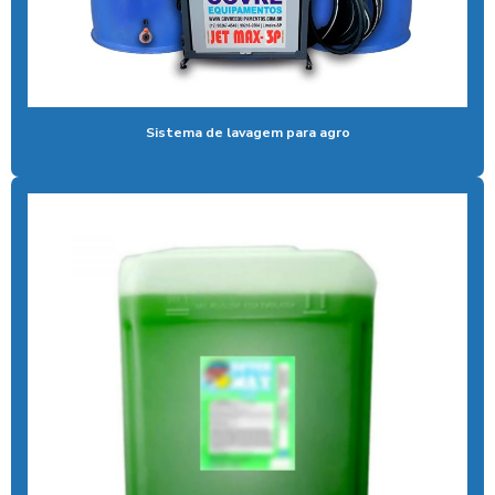
Controlador de banho digital
Controlador de banho com ficha
Controlador de banho com moedas
Sistema de lavagem para agro
Controlador de banho com pix
Controlador de chuveiro
Controlador de chuveiro com pix
Controlador de ducha para quiosque
Controlador de tempo de banho
Controlador de tempo chuveiro
Desengraxante alcalino biodegradavel
Detergente para lavar caminhões
Ducha automatica para carros