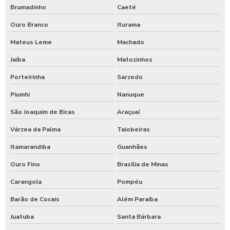
Brumadinho
Caeté
Produtos para limpeza interna automotiva
Ouro Branco
Iturama
Produtos quimico para lavagem de caminhão
Mateus Leme
Machado
Produtos quimicos para lavagem automotiva
Jaíba
Matozinhos
Produtos para tratamento de agua
Porteirinha
Sarzedo
Shampoo carros com cera
Piumhi
Nanuque
Shampoo para lavagem de carros
São Joaquim de Bicas
Araçuaí
Várzea da Palma
Taiobeiras
Shampoo de lavar carros
Itamarandiba
Guanhães
Shampoozeira a ar
Ouro Fino
Brasília de Minas
Shampoozeira automotiva
Carangola
Pompéu
Shampoozeira automotiva manual
Barão de Cocais
Além Paraíba
Shampoozeira automotiva pneumática
Juatuba
Santa Bárbara
Shampoozeira automotiva profissional