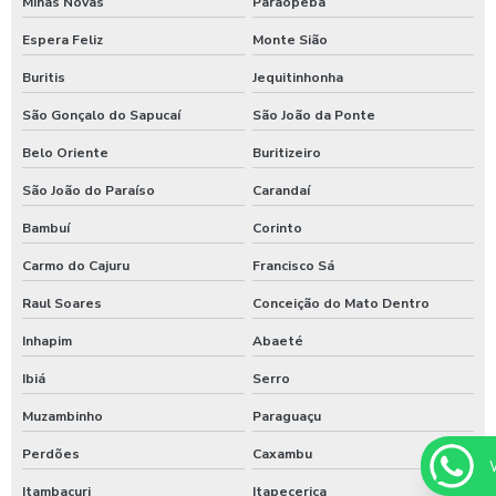
Minas Novas
Paraopeba
Sistema de lavagem para agroindústria
Espera Feliz
Monte Sião
Sistema de lavagem de ônibus
Buritis
Jequitinhonha
Sistema de lavagem para transportadora
São Gonçalo do Sapucaí
São João da Ponte
Sulfato de alumínio para tratamento de água
Belo Oriente
Buritizeiro
Sulfato de alumínio tratamento de efluente
São João do Paraíso
Carandaí
Bambuí
Corinto
Tarifador de banho para praia
Carmo do Cajuru
Francisco Sá
Tarifador para calibrador
Raul Soares
Conceição do Mato Dentro
Tarifador para calibrador com fichas
Inhapim
Abaeté
Tarifador para calibrador com moedas
Ibiá
Serro
Tarifador para calibrador com pix
Muzambinho
Paraguaçu
Temporizador de banho com pix
Perdões
Caxambu
Temporizador de chuveiro com ficha
Itambacuri
Itapecerica