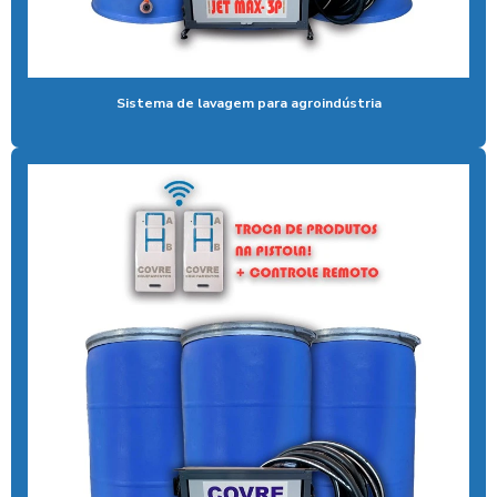
Bomba de alta pressão com controle remoto
Bomba para lavar caminhão
Sistema de lavagem para agroindústria
Cal liquida para tratamento de agua
Cal para tratamento de água
Calibrador pneu moedeiro
Calibrador de pneus com pagamento via pix
Cera de máquina
Chuveiro tarifador pix
Coagulante orgânico
Coagulante orgânico tanino
Contador de banhos
Controlador de banho