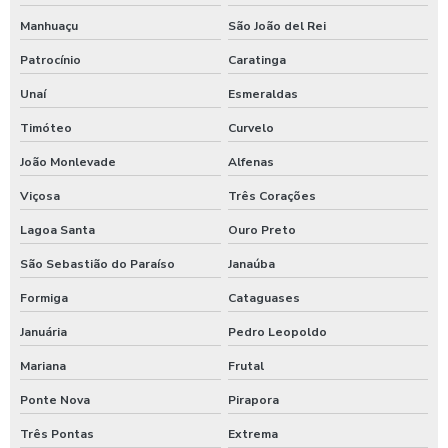
Máquina de jogar produtos químicos
Manhuaçu
São João del Rei
Máquina de jogar sabão
Patrocínio
Caratinga
Maquina de jogar sabao para carros
Unaí
Esmeraldas
Maquina de lavar caminhão de água quente
Timóteo
Curvelo
Máquina de lavar caminhão três produtos
João Monlevade
Alfenas
Maquina para lavar caminhões
Viçosa
Três Corações
Máquina para lavar carros
Lagoa Santa
Ouro Preto
Máquina para lavar carros portátil
São Sebastião do Paraíso
Janaúba
Formiga
Cataguases
Maquina para lavar onibus
Januária
Pedro Leopoldo
Máquina de lavar ônibus
Mariana
Frutal
Máquina de lavar ônibus preço
Ponte Nova
Pirapora
Maquinas para higienização automotiva
Três Pontas
Extrema
Maquinas para higienização interna de veiculos