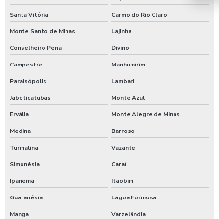
Temporizador de chuveiros
Santa Vitória
Carmo do Rio Claro
Temporizador para chuveiros pagamento pix
Monte Santo de Minas
Lajinha
Temporizador de ducha para quiosque
Conselheiro Pena
Divino
Timer para chuveiro com fichas
Campestre
Manhumirim
Paraisópolis
Lambari
Timer de chuveiro com pix
Jaboticatubas
Monte Azul
Timer para ducha de praia
Ervália
Monte Alegre de Minas
Valor para higienização automotiva
Medina
Barroso
Turmalina
Vazante
Simonésia
Caraí
Ipanema
Itaobim
Guaranésia
Lagoa Formosa
Manga
Varzelândia