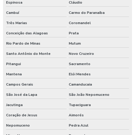
Espinosa
Cláudio
Shampoozeira eletrônica
Cambuí
Carmo do Paranaíba
Shampoozeira industrial
Três Marias
Coromandel
Shampoozeira para lava rápido
Conceição das Alagoas
Prata
Shampoozeira para lavar caminhão
Rio Pardo de Minas
Mutum
Shampoozeira onde comprar
Santo Antônio do Monte
Novo Cruzeiro
Pitangui
Sacramento
Shampoozeira pneumática
Mantena
Elói Mendes
Shampoozeira profissional
Campos Gerais
Camanducaia
Shampoozeira sao paulo
São José da Lapa
São João Nepomuceno
Shampoozeira em sp
Jacutinga
Tupaciguara
Shampoozeira valor
Coração de Jesus
Aimorés
Shampoozeira a venda
Nepomuceno
Pedra Azul
Sistema de lavagem para agro