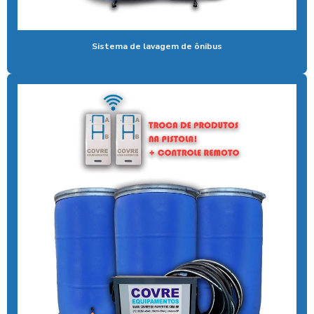
Aspirador para posto de lavagem
Aspirador para posto com sistema pix
Sistema de lavagem de ônibus
Aspirador profissional para carros
Aspirador self service para eletroposto
Aspirador self service fichas
Aspirador self service moedas
Aspirador self service onde encontrar
Aspirador self service pagamento pix
Aspirador self service com pix
Aspirador self service pix preço
Aspirador self service para postos com pix
Aspirador self service preço
Aspirador self service com qr code