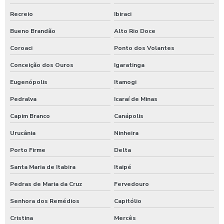
Recreio
Ibiraci
Bueno Brandão
Alto Rio Doce
Coroaci
Ponto dos Volantes
Conceição dos Ouros
Igaratinga
Eugenópolis
Itamogi
Pedralva
Icaraí de Minas
Capim Branco
Canápolis
Urucânia
Ninheira
Porto Firme
Delta
Santa Maria de Itabira
Itaipé
Pedras de Maria da Cruz
Fervedouro
Senhora dos Remédios
Capitólio
Cristina
Mercês