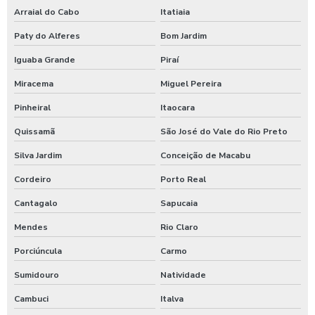
Lava ônibus
Arraial do Cabo
Itatiaia
Paty do Alferes
Bom Jardim
Lava rápido self service em posto de gasolina
Iguaba Grande
Piraí
Lavador de ônibus preco
Miracema
Miguel Pereira
Lavadora de alta pressão com controle remoto
Pinheiral
Itaocara
Lavadora de alta pressão para lavar caminhões
Quissamã
São José do Vale do Rio Preto
Lavadora de alta pressão para lavar ônibus
Silva Jardim
Conceição de Macabu
Lavadora automática de carros
Cordeiro
Porto Real
Lavadora automática de carros preço
Cantagalo
Sapucaia
Lavadora de caminhão
Mendes
Rio Claro
Lavadora de ônibus
Porciúncula
Carmo
Lavadora profissional de caminhão 3 produtos
Sumidouro
Natividade
Lavadora self service de carros
Cambuci
Italva