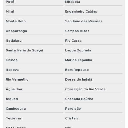
Poté
Mirabela
Miraí
Engenheiro Caldas
Monte Belo
São João das Missões
Ubaporanga
Campos Altos
Itatiaiuçu
Rio Casca
Santa Maria do Suaçuí
Lagoa Dourada
Ilicínea
Mar de Espanha
Itapeva
Bom Repouso
Rio Vermelho
Dores do Indaiá
Água Boa
Conceição do Rio Verde
Jequeri
Chapada Gaúcha
Cambuquira
Perdigão
Teixeiras
Cristais
Mato Verde
Iapu