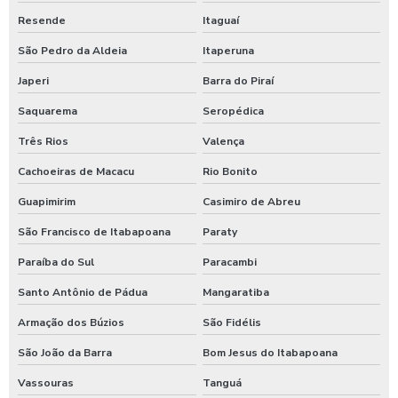
Fornecedor de aspirador self service
Resende
Itaguaí
Germicida automotivo
São Pedro da Aldeia
Itaperuna
Japeri
Barra do Piraí
Germicida para carros
Saquarema
Seropédica
Higienização automotiva
Três Rios
Valença
Higienização automotiva contra covid 19
Cachoeiras de Macacu
Rio Bonito
Higienização automotiva preço
Guapimirim
Casimiro de Abreu
Higienização automotiva a seco
São Francisco de Itabapoana
Paraty
Higienização automotiva valor
Paraíba do Sul
Paracambi
Higienização automotiva a vapor
Santo Antônio de Pádua
Mangaratiba
Higienização de carros preço
Armação dos Búzios
São Fidélis
Higienização de carros valor
São João da Barra
Bom Jesus do Itabapoana
Lava caminhões
Vassouras
Tanguá