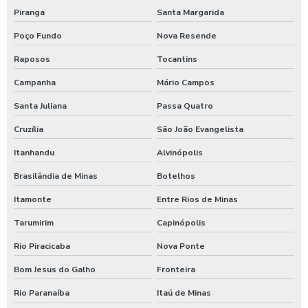
Piranga
Santa Margarida
Poço Fundo
Nova Resende
Raposos
Tocantins
Campanha
Mário Campos
Santa Juliana
Passa Quatro
Cruzília
São João Evangelista
Itanhandu
Alvinópolis
Brasilândia de Minas
Botelhos
Itamonte
Entre Rios de Minas
Tarumirim
Capinópolis
Rio Piracicaba
Nova Ponte
Bom Jesus do Galho
Fronteira
Rio Paranaíba
Itaú de Minas