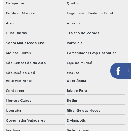
Lavagem automática de carros
Carapebus
Quatis
Cardoso Moreira
Engenheiro Paulo de Frontin
Lavagem automática de veículos
Areal
Aperibé
Lavagem de caminhão
Duas Barras
Trajano de Moraes
Lavagem de caminhão equipamentos
Santa Maria Madalena
Varre-Sai
Lavagem de caminhão de lixo
Rio das Flores
Comendador Levy Gasparian
Lavagem de caminhão preço
São Sebastião do Alto
Laje do Muriaé
Lavagem de carros self service
F
São José de Ubá
Macuco
Lavagem expressa
Belo Horizonte
Uberlândia
Lavagem expressa de carros
Contagem
Juiz de Fora
Lavagem de máquinas agrícolas
Montes Claros
Betim
Uberaba
Ribeirão das Neves
Lavagem de máquinas pesadas
Governador Valadares
Divinópolis
Lavagem de ônibus
Ipatinga
Sete Lagoas