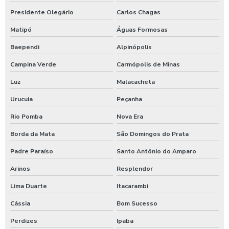
Presidente Olegário
Carlos Chagas
Matipó
Águas Formosas
Baependi
Alpinópolis
Campina Verde
Carmópolis de Minas
Luz
Malacacheta
Urucuia
Peçanha
Rio Pomba
Nova Era
Borda da Mata
São Domingos do Prata
Padre Paraíso
Santo Antônio do Amparo
Arinos
Resplendor
Lima Duarte
Itacarambi
Cássia
Bom Sucesso
Perdizes
Ipaba