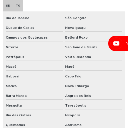
SE
TO
Equipamento para lavagem de onibus
Equipamento de limpeza de colheitadeiras
Rio de Janeiro
São Gonçalo
Equipamento de limpeza manual de caminhão
Duque de Caxias
Nova Iguaçu
Campos dos Goytacazes
Belford Roxo
Equipamentos para higienização automotiva
Niterói
São João de Meriti
Equipamentos para higienização de veiculos
Petrópolis
Volta Redonda
Equipamentos para lavagem de caminhoes
Macaé
Magé
Equipamentos para lavagem de carros
Itaboraí
Cabo Frio
Espuma azul para lava rapido
Maricá
Nova Friburgo
Espuma azul para lavar carros
Barra Mansa
Angra dos Reis
Espuma de neve para lavar carros
Mesquita
Teresópolis
Ficheiro para chuveiro
Rio das Ostras
Nilópolis
Ficheiro para ducha de praia
Queimados
Araruama