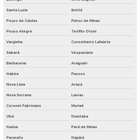
Lavagem self service de automóveis
Santa Luzia
Ibirité
Lavagem self service carros
Poços de Caldas
Patos de Minas
Lavagem de trator
Pouso Alegre
Teófilo Otoni
Lavagem de veículos pesados
Varginha
Conselheiro Lafaiete
Limpa sider
Sabará
Vespasiano
Limpeza de máquinas pesadas
Barbacena
Araguari
Limpeza de trator
Itabira
Passos
Maquina de aplicar shampoo em carros
Nova Lima
Araxá
Maquina para higienização automotiva a vapor
Nova Serrana
Lavras
Coronel Fabriciano
Muriaé
Maquina para higienização de carros
Ubá
Ituiutaba
Maquina de higienização de veiculos
Itaúna
Pará de Minas
Máquina de jogar produtos automotivos
Paracatu
Itajubá