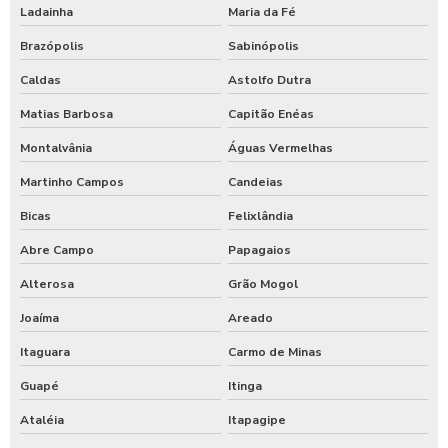
Ladainha
Maria da Fé
Brazópolis
Sabinópolis
Caldas
Astolfo Dutra
Matias Barbosa
Capitão Enéas
Montalvânia
Águas Vermelhas
Martinho Campos
Candeias
Bicas
Felixlândia
Abre Campo
Papagaios
Alterosa
Grão Mogol
Joaíma
Areado
Itaguara
Carmo de Minas
Guapé
Itinga
Ataléia
Itapagipe