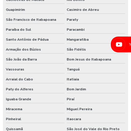
Higienização automotiva contra covid 19
Guapimirim
Casimiro de Abreu
Higienização automotiva preço
São Francisco de Itabapoana
Paraty
Higienização automotiva a seco
Paraíba do Sul
Paracambi
Higienização automotiva valor
Santo Antônio de Pádua
Mangaratiba
Higienização automotiva a vapor
Armação dos Búzios
São Fidélis
Higienização de carros preço
São João da Barra
Bom Jesus do Itabapoana
Higienização de carros valor
Vassouras
Tanguá
Lava caminhões
Arraial do Cabo
Itatiaia
Lava ônibus
Paty do Alferes
Bom Jardim
Iguaba Grande
Piraí
Lava rápido self service em posto de gasolina
Miracema
Miguel Pereira
Lavador de ônibus preco
Pinheiral
Itaocara
Lavadora de alta pressão com controle remoto
Quissamã
São José do Vale do Rio Preto