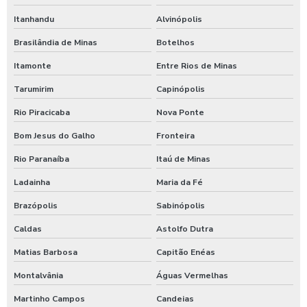
Itanhandu
Alvinópolis
Brasilândia de Minas
Botelhos
Itamonte
Entre Rios de Minas
Tarumirim
Capinópolis
Rio Piracicaba
Nova Ponte
Bom Jesus do Galho
Fronteira
Rio Paranaíba
Itaú de Minas
Ladainha
Maria da Fé
Brazópolis
Sabinópolis
Caldas
Astolfo Dutra
Matias Barbosa
Capitão Enéas
Montalvânia
Águas Vermelhas
Martinho Campos
Candeias