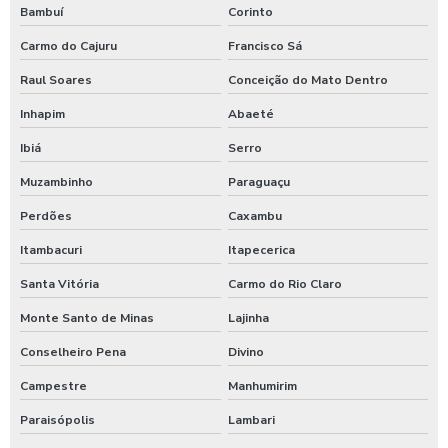
Bambuí
Corinto
Sulfato de alumínio tratamento de efluente
Carmo do Cajuru
Francisco Sá
Tarifador de banho para praia
Raul Soares
Conceição do Mato Dentro
Tarifador para calibrador
Inhapim
Abaeté
Tarifador para calibrador com fichas
Ibiá
Serro
Tarifador para calibrador com moedas
Muzambinho
Paraguaçu
Tarifador para calibrador com pix
Perdões
Caxambu
Temporizador de banho com pix
Itambacuri
Itapecerica
Temporizador de chuveiro com ficha
Santa Vitória
Carmo do Rio Claro
Temporizador de chuveiros
Monte Santo de Minas
Lajinha
Temporizador para chuveiros pagamento pix
Conselheiro Pena
Divino
Temporizador de ducha para quiosque
Campestre
Manhumirim
Paraisópolis
Lambari
Timer para chuveiro com fichas