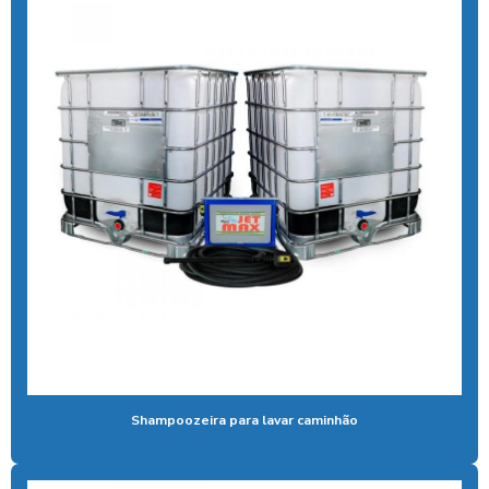
Aspirador self service moedas
Aspirador self service onde encontrar
Aspirador self service pagamento pix
Aspirador self service com pix
Aspirador self service pix preço
Aspirador self service para postos com pix
Aspirador self service preço
Aspirador self service com qr code
Bomba de alta pressão com controle remoto
Bomba para lavar caminhão
Shampoozeira para lavar caminhão
Cal liquida para tratamento de agua
Cal para tratamento de água