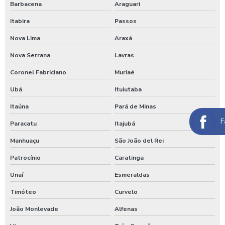
Barbacena
Araguari
Limpeza de máquinas pesadas
Itabira
Passos
Limpeza de trator
Nova Lima
Araxá
Maquina de aplicar shampoo em carros
Nova Serrana
Lavras
Coronel Fabriciano
Muriaé
Maquina para higienização automotiva a vapor
Ubá
Ituiutaba
Maquina para higienização de carros
Itaúna
Pará de Minas
Maquina de higienização de veiculos
F
Paracatu
Itajubá
Máquina de jogar produtos automotivos
Manhuaçu
São João del Rei
Máquina de jogar produtos químicos
Patrocínio
Caratinga
Máquina de jogar sabão
Unaí
Esmeraldas
Maquina de jogar sabao para carros
Timóteo
Curvelo
Maquina de lavar caminhão de água quente
João Monlevade
Alfenas
Máquina de lavar caminhão três produtos