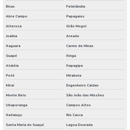
Bicas
Felixlândia
Abre Campo
Papagaios
Alterosa
Grão Mogol
Joaíma
Areado
Itaguara
Carmo de Minas
Guapé
Itinga
Ataléia
Itapagipe
Poté
Mirabela
Miraí
Engenheiro Caldas
Monte Belo
São João das Missões
Ubaporanga
Campos Altos
Itatiaiuçu
Rio Casca
Santa Maria do Suaçuí
Lagoa Dourada