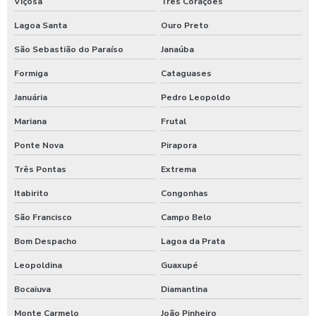
Viçosa
Três Corações
Maquina para lavar caminhões
Lagoa Santa
Ouro Preto
Máquina para lavar carros
São Sebastião do Paraíso
Janaúba
Máquina para lavar carros portátil
Formiga
Cataguases
Januária
Pedro Leopoldo
Maquina para lavar onibus
Mariana
Frutal
Máquina de lavar ônibus
Ponte Nova
Pirapora
Máquina de lavar ônibus preço
Três Pontas
Extrema
Maquinas para higienização automotiva
Itabirito
Congonhas
Maquinas para higienização interna de veiculos
São Francisco
Campo Belo
Melhores produtos para higienização de carros
Bom Despacho
Lagoa da Prata
Moedeiro para calibrador
Leopoldina
Guaxupé
Moedeiro para calibrador de pneus
Bocaiuva
Diamantina
Moedeiro tarifador para calibrador de pneus
Monte Carmelo
João Pinheiro