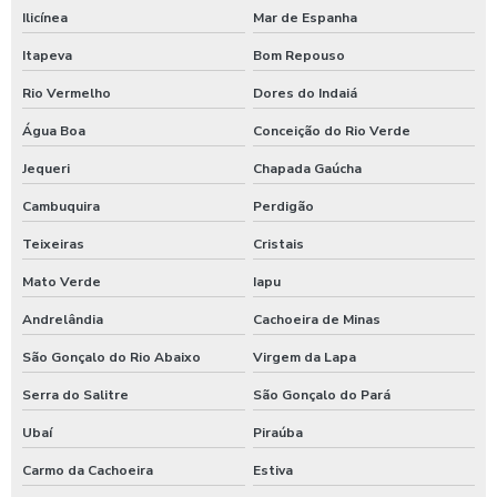
Ilicínea
Mar de Espanha
Itapeva
Bom Repouso
Rio Vermelho
Dores do Indaiá
Água Boa
Conceição do Rio Verde
Jequeri
Chapada Gaúcha
Cambuquira
Perdigão
Teixeiras
Cristais
Mato Verde
Iapu
Andrelândia
Cachoeira de Minas
São Gonçalo do Rio Abaixo
Virgem da Lapa
Serra do Salitre
São Gonçalo do Pará
Ubaí
Piraúba
Carmo da Cachoeira
Estiva