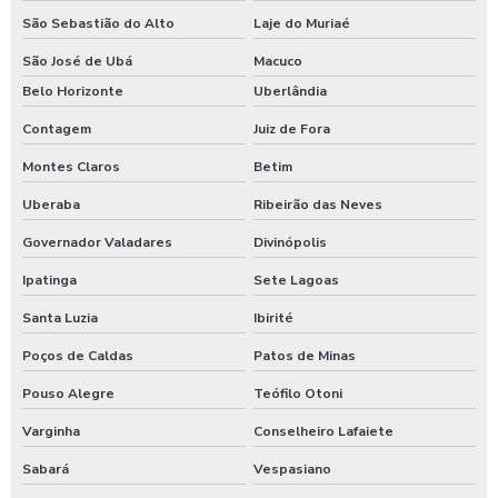
Lavagem de caminhão de lixo
São Sebastião do Alto
Laje do Muriaé
Lavagem de caminhão preço
São José de Ubá
Macuco
Lavagem de carros self service
Belo Horizonte
Uberlândia
Lavagem expressa
Contagem
Juiz de Fora
Lavagem expressa de carros
Montes Claros
Betim
Uberaba
Ribeirão das Neves
Lavagem de máquinas agrícolas
Governador Valadares
Divinópolis
Lavagem de máquinas pesadas
Ipatinga
Sete Lagoas
Lavagem de ônibus
Santa Luzia
Ibirité
Lavagem self service de automóveis
Poços de Caldas
Patos de Minas
Lavagem self service carros
Pouso Alegre
Teófilo Otoni
Lavagem de trator
Varginha
Conselheiro Lafaiete
Lavagem de veículos pesados
Sabará
Vespasiano
Limpa sider