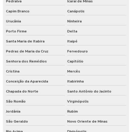
Pedralva
Icaraí de Minas
Capim Branco
Canápolis
Urucânia
Ninheira
Porto Firme
Delta
Santa Maria de Itabira
Itaipé
Pedras de Maria da Cruz
Fervedouro
Senhora dos Remédios
Capitólio
Cristina
Mercês
Conceição da Aparecida
Itabirinha
Chapada do Norte
Santo Antônio do Jacinto
São Romão
Virginópolis
Jordânia
Rubim
São Geraldo
Novo Oriente de Minas
Rio Acima
Divisópolis