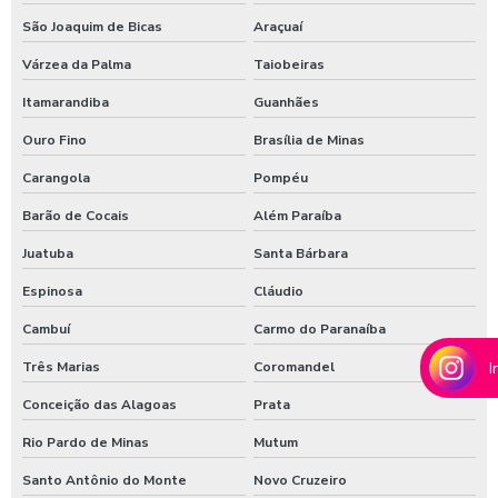
Shampoo carros com cera
São Joaquim de Bicas
Araçuaí
Várzea da Palma
Taiobeiras
Shampoo para lavagem de carros
Itamarandiba
Guanhães
Shampoo de lavar carros
Ouro Fino
Brasília de Minas
Shampoozeira a ar
Carangola
Pompéu
Shampoozeira automotiva
Barão de Cocais
Além Paraíba
Shampoozeira automotiva manual
Juatuba
Santa Bárbara
Shampoozeira automotiva pneumática
Espinosa
Cláudio
Shampoozeira automotiva profissional
Cambuí
Carmo do Paranaíba
Shampoozeira eletrônica
Três Marias
Coromandel
I
Shampoozeira industrial
Conceição das Alagoas
Prata
Shampoozeira para lava rápido
Rio Pardo de Minas
Mutum
Shampoozeira para lavar caminhão
Santo Antônio do Monte
Novo Cruzeiro