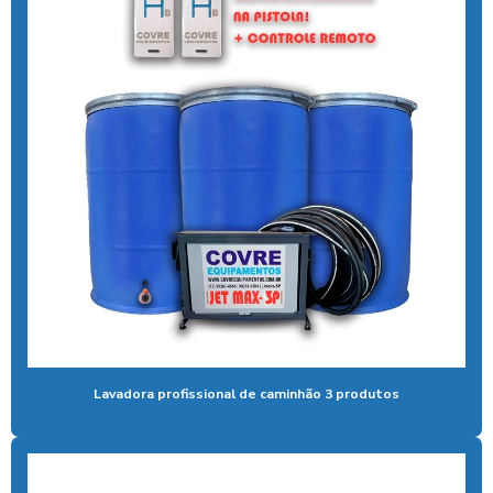
Aspirador de pó fichas e moedas
Aspirador de pó ideal para carros
Aspirador de pó industrial para carros
Aspirador de pó de moeda
Aspirador de pó self service
Aspirador para posto ficha
Aspirador para posto de gasolina
Aspirador para posto de lavagem
Aspirador para posto com sistema pix
Lavadora profissional de caminhão 3 produtos
Aspirador profissional para carros
Aspirador self service para eletroposto
Aspirador self service fichas