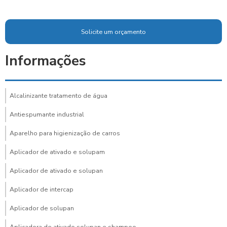
Solicite um orçamento
Informações
Alcalinizante tratamento de água
Antiespumante industrial
Aparelho para higienização de carros
Aplicador de ativado e solupam
Aplicador de ativado e solupan
Aplicador de intercap
Aplicador de solupan
Aplicadora de ativado solupan e shampoo