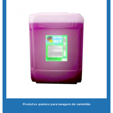
Calibrador pneu moedeiro
Calibrador de pneus com pagamento via pix
Cera de máquina
Chuveiro tarifador pix
Coagulante orgânico
Coagulante orgânico tanino
Contador de banhos
Controlador de banho
Controlador de banho digital
Controlador de banho com ficha
Controlador de banho com moedas
Produtos quimico para lavagem de caminhão
Controlador de banho com pix