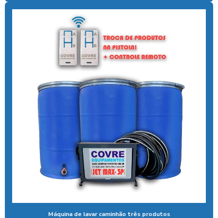
Controlador de chuveiro
Controlador de chuveiro com pix
Controlador de ducha para quiosque
Controlador de tempo de banho
Controlador de tempo chuveiro
Desengraxante alcalino biodegradavel
Detergente para lavar caminhões
Ducha automatica para carros
Ducha automotiva
Ducha azul
Ducha azul para carros
Ducha azul lava rápido
Máquina de lavar caminhão três produtos