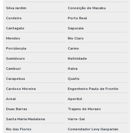
Lavadora de alta pressão para lavar caminhões
Silva Jardim
Conceição de Macabu
Lavadora de alta pressão para lavar ônibus
Cordeiro
Porto Real
Lavadora automática de carros
Cantagalo
Sapucaia
Lavadora automática de carros preço
Mendes
Rio Claro
Lavadora de caminhão
Porciúncula
Carmo
Lavadora de ônibus
Sumidouro
Natividade
Lavadora profissional de caminhão 3 produtos
Cambuci
Italva
Lavadora self service de carros
Carapebus
Quatis
Cardoso Moreira
Engenheiro Paulo de Frontin
Lavagem automática de carros
Areal
Aperibé
Lavagem automática de veículos
Duas Barras
Trajano de Moraes
Lavagem de caminhão
Santa Maria Madalena
Varre-Sai
Lavagem de caminhão equipamentos
Rio das Flores
Comendador Levy Gasparian