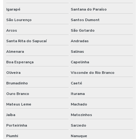
Pastilha de cloro para tratamento de água
Igarapé
Santana do Paraíso
Polímero catiônico tratamento de água
São Lourenço
Santos Dumont
Arcos
São Gotardo
Posto com aspirador self service
Santa Rita do Sapucaí
Andradas
Posto com aspirador self service sp
Almenara
Salinas
Posto de lavagem de caminhões
Boa Esperança
Capelinha
Preço de controlador de banho
Oliveira
Visconde do Rio Branco
Produto para higienização interna de veiculos
Brumadinho
Caeté
Produtos para lavagem de caminhões
Ouro Branco
Iturama
Produtos para limpeza interna automotiva
Mateus Leme
Machado
Produtos quimico para lavagem de caminhão
Jaíba
Matozinhos
Produtos quimicos para lavagem automotiva
Porteirinha
Sarzedo
Produtos para tratamento de agua
Piumhi
Nanuque