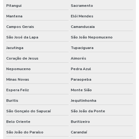
Shampoozeira onde comprar
Pitangui
Sacramento
Mantena
Elói Mendes
Shampoozeira pneumática
Campos Gerais
Camanducaia
Shampoozeira profissional
São José da Lapa
São João Nepomuceno
Shampoozeira sao paulo
Jacutinga
Tupaciguara
Shampoozeira em sp
Coração de Jesus
Aimorés
Shampoozeira valor
Nepomuceno
Pedra Azul
Shampoozeira a venda
Minas Novas
Paraopeba
Sistema de lavagem para agro
Espera Feliz
Monte Sião
Sistema de lavagem para agroindústria
Buritis
Jequitinhonha
Sistema de lavagem de ônibus
São Gonçalo do Sapucaí
São João da Ponte
Sistema de lavagem para transportadora
Belo Oriente
Buritizeiro
Sulfato de alumínio para tratamento de água
São João do Paraíso
Carandaí