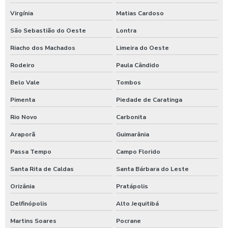
Virgínia
Matias Cardoso
São Sebastião do Oeste
Lontra
Riacho dos Machados
Limeira do Oeste
Rodeiro
Paula Cândido
Belo Vale
Tombos
Pimenta
Piedade de Caratinga
Rio Novo
Carbonita
Araporã
Guimarânia
Passa Tempo
Campo Florido
Santa Rita de Caldas
Santa Bárbara do Leste
Orizânia
Pratápolis
Delfinópolis
Alto Jequitibá
Martins Soares
Pocrane