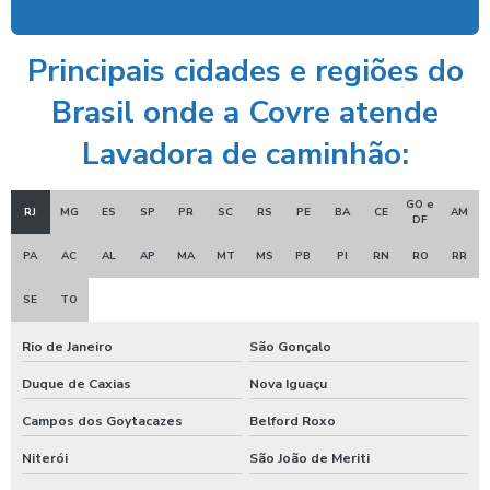
Ducha azul maquina
Ducha azul preço
Principais cidades e regiões do
Ducha rapida para carros
Brasil onde a Covre atende
Economizador de banho para postos
Lavadora de caminhão:
Economizador de banho para quiosques de praia
GO e
RJ
MG
ES
SP
PR
SC
RS
PE
BA
CE
AM
Emoliente alcalino
DF
PA
AC
AL
AP
MA
MT
MS
PB
PI
RN
RO
RR
Equipamento para higienização de carros
SE
TO
Equipamento de lavagem automotiva
Equipamento para lavagem de onibus
Rio de Janeiro
São Gonçalo
Equipamento de limpeza de colheitadeiras
Duque de Caxias
Nova Iguaçu
Campos dos Goytacazes
Belford Roxo
Equipamento de limpeza manual de caminhão
Niterói
São João de Meriti
Equipamentos para higienização automotiva