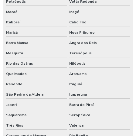
Petrópolis
Volta Redonda
Equipamentos para higienização de veiculos
Macaé
Magé
Equipamentos para lavagem de caminhoes
Itaboraí
Cabo Frio
Equipamentos para lavagem de carros
Maricá
Nova Friburgo
Espuma azul para lava rapido
Barra Mansa
Angra dos Reis
Espuma azul para lavar carros
Mesquita
Teresópolis
Espuma de neve para lavar carros
Rio das Ostras
Nilópolis
Ficheiro para chuveiro
Queimados
Araruama
Ficheiro para ducha de praia
Resende
Itaguaí
Fornecedor de aspirador self service
São Pedro da Aldeia
Itaperuna
Japeri
Barra do Piraí
Germicida automotivo
Saquarema
Seropédica
Germicida para carros
Três Rios
Valença
Higienização automotiva
Cachoeiras de Macacu
Rio Bonito