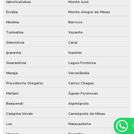
Jaboticatubas
Monte Azul
Timer de chuveiro com pix
Ervália
Monte Alegre de Minas
Timer para ducha de praia
Medina
Barroso
Valor para higienização automotiva
Turmalina
Vazante
Simonésia
Caraí
Ipanema
Itaobim
Guaranésia
Lagoa Formosa
Manga
Varzelândia
Presidente Olegário
Carlos Chagas
Matipó
Águas Formosas
Baependi
Alpinópolis
Campina Verde
Carmópolis de Minas
Luz
Malacacheta
Urucuia
Peçanha