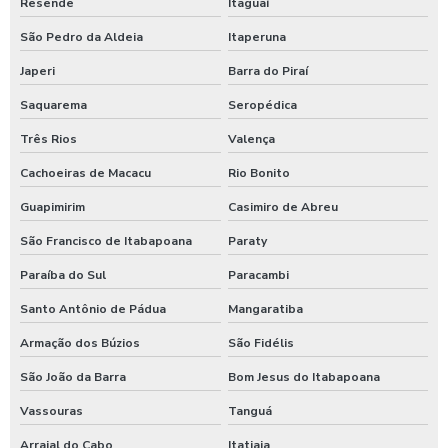
Resende
Itaguaí
Germicida automotivo
São Pedro da Aldeia
Itaperuna
Germicida para carros
Japeri
Barra do Piraí
Saquarema
Seropédica
Higienização automotiva
Três Rios
Valença
Higienização automotiva contra covid 19
Cachoeiras de Macacu
Rio Bonito
Higienização automotiva preço
Guapimirim
Casimiro de Abreu
Higienização automotiva a seco
São Francisco de Itabapoana
Paraty
Higienização automotiva valor
Paraíba do Sul
Paracambi
Higienização automotiva a vapor
Santo Antônio de Pádua
Mangaratiba
Higienização de carros preço
Armação dos Búzios
São Fidélis
Higienização de carros valor
São João da Barra
Bom Jesus do Itabapoana
Lava caminhões
Vassouras
Tanguá
Lava ônibus
Arraial do Cabo
Itatiaia