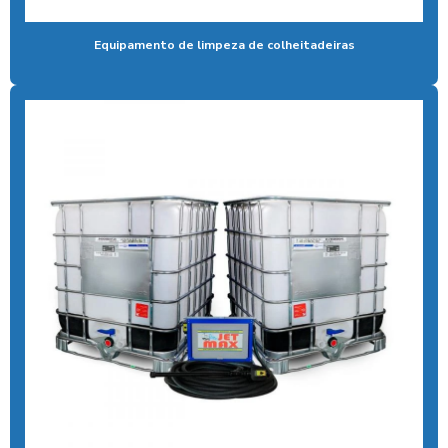
Aspirador para posto com sistema pix
Equipamento de limpeza de colheitadeiras
Aspirador profissional para carros
Aspirador self service para eletroposto
Aspirador self service fichas
Aspirador self service moedas
Aspirador self service onde encontrar
Aspirador self service pagamento pix
Aspirador self service com pix
Aspirador self service pix preço
Aspirador self service para postos com pix
Aspirador self service preço
Aspirador self service com qr code