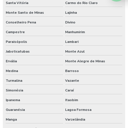
Santa Vitória
Carmo do Rio Claro
Temporizador para chuveiros pagamento pix
Monte Santo de Minas
Lajinha
Temporizador de ducha para quiosque
Conselheiro Pena
Divino
Timer para chuveiro com fichas
Campestre
Manhumirim
Timer de chuveiro com pix
Paraisópolis
Lambari
Jaboticatubas
Monte Azul
Timer para ducha de praia
Ervália
Monte Alegre de Minas
Valor para higienização automotiva
Medina
Barroso
Turmalina
Vazante
Simonésia
Caraí
Ipanema
Itaobim
Guaranésia
Lagoa Formosa
Manga
Varzelândia