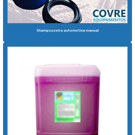
Controlador de banho digital
Controlador de banho com ficha
Controlador de banho com moedas
Shampoozeira automotiva manual
Controlador de banho com pix
Controlador de chuveiro
Controlador de chuveiro com pix
Controlador de ducha para quiosque
Controlador de tempo de banho
Controlador de tempo chuveiro
Desengraxante alcalino biodegradavel
Detergente para lavar caminhões
Ducha automatica para carros