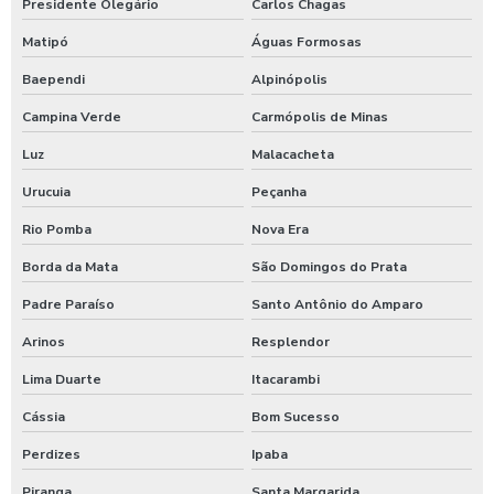
Presidente Olegário
Carlos Chagas
Matipó
Águas Formosas
Baependi
Alpinópolis
Campina Verde
Carmópolis de Minas
Luz
Malacacheta
Urucuia
Peçanha
Rio Pomba
Nova Era
Borda da Mata
São Domingos do Prata
Padre Paraíso
Santo Antônio do Amparo
Arinos
Resplendor
Lima Duarte
Itacarambi
Cássia
Bom Sucesso
Perdizes
Ipaba
Piranga
Santa Margarida