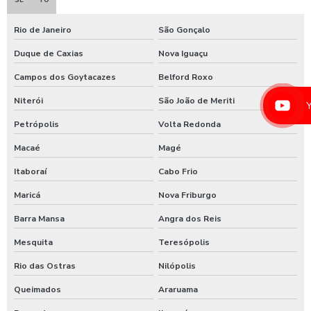
Equipamento de limpeza de colheitadeiras
Rio de Janeiro
São Gonçalo
Equipamento de limpeza manual de caminhão
Duque de Caxias
Nova Iguaçu
Equipamentos para higienização automotiva
Campos dos Goytacazes
Belford Roxo
Niterói
São João de Meriti
Equipamentos para higienização de veiculos
Petrópolis
Volta Redonda
Equipamentos para lavagem de caminhoes
Macaé
Magé
Equipamentos para lavagem de carros
Itaboraí
Cabo Frio
Espuma azul para lava rapido
Maricá
Nova Friburgo
Espuma azul para lavar carros
Barra Mansa
Angra dos Reis
Espuma de neve para lavar carros
Mesquita
Teresópolis
Ficheiro para chuveiro
Rio das Ostras
Nilópolis
Ficheiro para ducha de praia
Queimados
Araruama
Fornecedor de aspirador self service