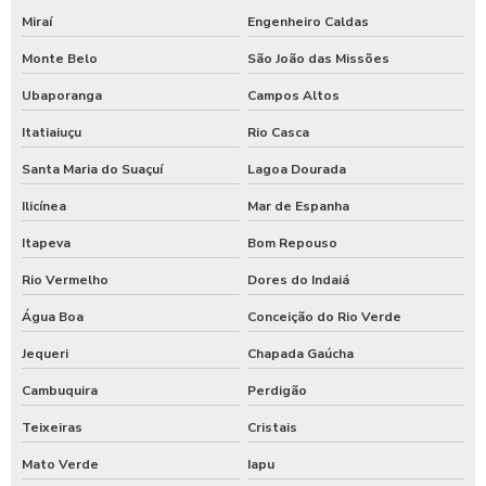
Miraí
Engenheiro Caldas
Monte Belo
São João das Missões
Ubaporanga
Campos Altos
Itatiaiuçu
Rio Casca
Santa Maria do Suaçuí
Lagoa Dourada
Ilicínea
Mar de Espanha
Itapeva
Bom Repouso
Rio Vermelho
Dores do Indaiá
Água Boa
Conceição do Rio Verde
Jequeri
Chapada Gaúcha
Cambuquira
Perdigão
Teixeiras
Cristais
Mato Verde
Iapu