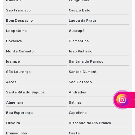
Melhores produtos para higienização de carros
São Francisco
Campo Belo
Moedeiro para calibrador
Bom Despacho
Lagoa da Prata
Moedeiro para calibrador de pneus
Leopoldina
Guaxupé
Moedeiro tarifador para calibrador de pneus
Bocaiuva
Diamantina
Pastilha de cloro para tratamento de água
Monte Carmelo
João Pinheiro
Polímero catiônico tratamento de água
Igarapé
Santana do Paraíso
Posto com aspirador self service
São Lourenço
Santos Dumont
Posto com aspirador self service sp
Arcos
São Gotardo
Santa Rita do Sapucaí
Andradas
Posto de lavagem de caminhões
I
Almenara
Salinas
Preço de controlador de banho
Boa Esperança
Capelinha
Produto para higienização interna de veiculos
Oliveira
Visconde do Rio Branco
Produtos para lavagem de caminhões
Brumadinho
Caeté