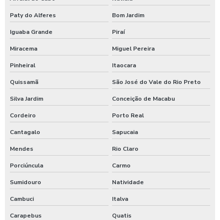
Lava rápido self service em posto de gasolina
Paty do Alferes
Bom Jardim
Lavador de ônibus preco
Iguaba Grande
Piraí
Miracema
Miguel Pereira
Lavadora de alta pressão com controle remoto
Pinheiral
Itaocara
Lavadora de alta pressão para lavar caminhões
Quissamã
São José do Vale do Rio Preto
Lavadora de alta pressão para lavar ônibus
Silva Jardim
Conceição de Macabu
Lavadora automática de carros
Cordeiro
Porto Real
Lavadora automática de carros preço
Cantagalo
Sapucaia
Lavadora de caminhão
Mendes
Rio Claro
Lavadora de ônibus
Porciúncula
Carmo
Lavadora profissional de caminhão 3 produtos
Sumidouro
Natividade
Lavadora self service de carros
Cambuci
Italva
Lavagem automática de carros
Carapebus
Quatis