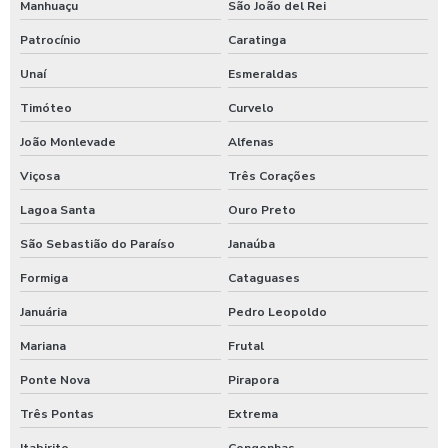
Manhuaçu
São João del Rei
Máquina de jogar sabão
Patrocínio
Caratinga
Maquina de jogar sabao para carros
Unaí
Esmeraldas
Maquina de lavar caminhão de água quente
Timóteo
Curvelo
Máquina de lavar caminhão três produtos
João Monlevade
Alfenas
Maquina para lavar caminhões
Viçosa
Três Corações
Máquina para lavar carros
Lagoa Santa
Ouro Preto
Máquina para lavar carros portátil
São Sebastião do Paraíso
Janaúba
Maquina para lavar onibus
Formiga
Cataguases
Máquina de lavar ônibus
Januária
Pedro Leopoldo
Mariana
Frutal
Máquina de lavar ônibus preço
Ponte Nova
Pirapora
Maquinas para higienização automotiva
Três Pontas
Extrema
Maquinas para higienização interna de veiculos
Itabirito
Congonhas