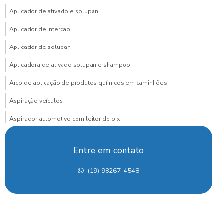
Aplicador de ativado e solupan
Aplicador de intercap
Aplicador de solupan
Aplicadora de ativado solupan e shampoo
Arco de aplicação de produtos químicos em caminhões
Aspiração veículos
Aspirador automotivo com leitor de pix
Aspirador automotivo com pagamento via pix para posto
Entre em contato
Aspirador de carros
(19) 98267-4548
Aspirador de carros para lava rapido
Aspirador de carros portátil preço
Aspirador de carros preço