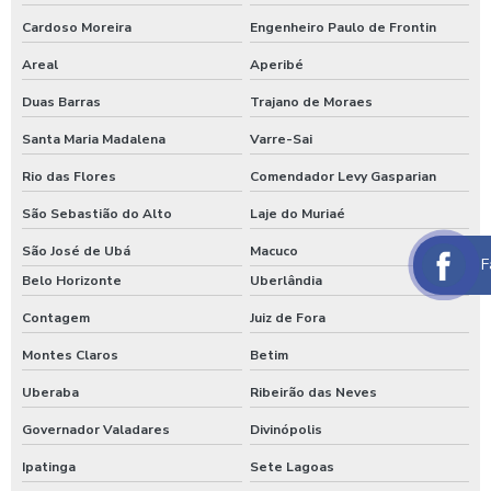
Lavagem automática de veículos
Cardoso Moreira
Engenheiro Paulo de Frontin
Areal
Aperibé
Lavagem de caminhão
Duas Barras
Trajano de Moraes
Lavagem de caminhão equipamentos
Santa Maria Madalena
Varre-Sai
Lavagem de caminhão de lixo
Rio das Flores
Comendador Levy Gasparian
Lavagem de caminhão preço
São Sebastião do Alto
Laje do Muriaé
Lavagem de carros self service
São José de Ubá
Macuco
F
Lavagem expressa
Belo Horizonte
Uberlândia
Lavagem expressa de carros
Contagem
Juiz de Fora
Lavagem de máquinas agrícolas
Montes Claros
Betim
Lavagem de máquinas pesadas
Uberaba
Ribeirão das Neves
Governador Valadares
Divinópolis
Lavagem de ônibus
Ipatinga
Sete Lagoas
Lavagem self service de automóveis