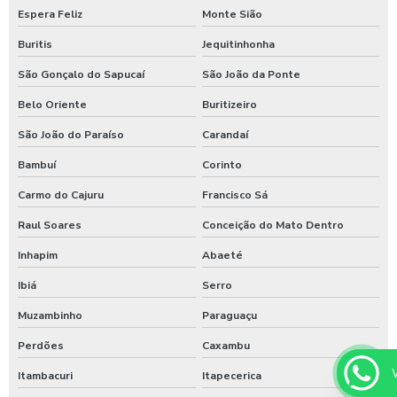
Espera Feliz
Monte Sião
Sistema de lavagem de ônibus
Buritis
Jequitinhonha
Sistema de lavagem para transportadora
São Gonçalo do Sapucaí
São João da Ponte
Sulfato de alumínio para tratamento de água
Belo Oriente
Buritizeiro
Sulfato de alumínio tratamento de efluente
São João do Paraíso
Carandaí
Tarifador de banho para praia
Bambuí
Corinto
Carmo do Cajuru
Francisco Sá
Tarifador para calibrador
Raul Soares
Conceição do Mato Dentro
Tarifador para calibrador com fichas
Inhapim
Abaeté
Tarifador para calibrador com moedas
Ibiá
Serro
Tarifador para calibrador com pix
Muzambinho
Paraguaçu
Temporizador de banho com pix
Perdões
Caxambu
Temporizador de chuveiro com ficha
Itambacuri
Itapecerica
Temporizador de chuveiros