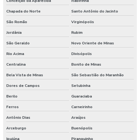
Conceição da Aparecida
Itabirinha
Chapada do Norte
Santo Antônio do Jacinto
São Romão
Virginópolis
Jordânia
Rubim
São Geraldo
Novo Oriente de Minas
Rio Acima
Divisópolis
Centralina
Bonito de Minas
Bela Vista de Minas
São Sebastião do Maranhão
Dores de Campos
Setubinha
Berilo
Guaraciaba
Ferros
Carneirinho
Antônio Dias
Araújos
Arceburgo
Buenópolis
Ipuiúna
Piranguinho