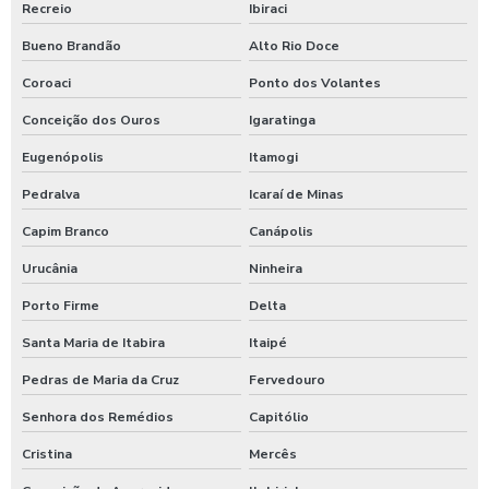
Recreio
Ibiraci
Bueno Brandão
Alto Rio Doce
Coroaci
Ponto dos Volantes
Conceição dos Ouros
Igaratinga
Eugenópolis
Itamogi
Pedralva
Icaraí de Minas
Capim Branco
Canápolis
Urucânia
Ninheira
Porto Firme
Delta
Santa Maria de Itabira
Itaipé
Pedras de Maria da Cruz
Fervedouro
Senhora dos Remédios
Capitólio
Cristina
Mercês