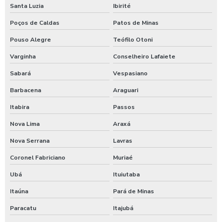
Santa Luzia
Ibirité
Lavagem self service carros
Poços de Caldas
Patos de Minas
Lavagem de trator
Pouso Alegre
Teófilo Otoni
Lavagem de veículos pesados
Varginha
Conselheiro Lafaiete
Limpa sider
Sabará
Vespasiano
Limpeza de máquinas pesadas
Barbacena
Araguari
Limpeza de trator
Itabira
Passos
Maquina de aplicar shampoo em carros
Nova Lima
Araxá
Maquina para higienização automotiva a vapor
Nova Serrana
Lavras
Maquina para higienização de carros
Coronel Fabriciano
Muriaé
Ubá
Ituiutaba
Maquina de higienização de veiculos
Itaúna
Pará de Minas
Máquina de jogar produtos automotivos
Paracatu
Itajubá
Máquina de jogar produtos químicos