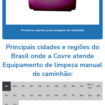
Ducha automotiva
Ducha azul
Ducha azul para carros
Ducha azul lava rápido
Produtos quimico para lavagem de caminhão
Ducha azul maquina
Ducha azul preço
Principais cidades e regiões do
Ducha rapida para carros
Brasil onde a Covre atende
Economizador de banho para postos
Equipamento de limpeza manual
Economizador de banho para quiosques de praia
de caminhão:
Emoliente alcalino
GO e
RJ
MG
ES
SP
PR
SC
RS
PE
BA
CE
AM
Equipamento para higienização de carros
DF
PA
AC
AL
AP
MA
MT
MS
PB
PI
RN
RO
RR
Equipamento de lavagem automotiva
Equipamento para lavagem de onibus
SE
TO