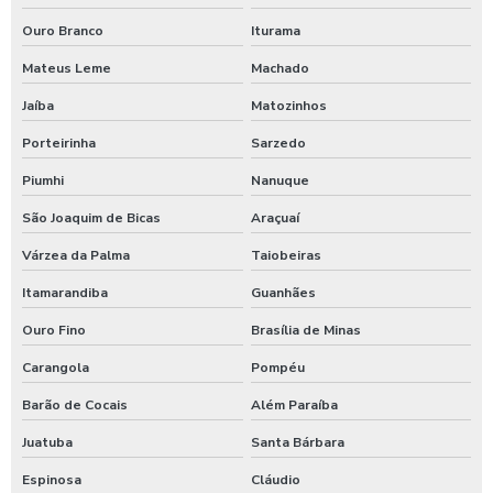
Produtos para limpeza interna automotiva
Ouro Branco
Iturama
Produtos quimico para lavagem de caminhão
Mateus Leme
Machado
Produtos quimicos para lavagem automotiva
Jaíba
Matozinhos
Produtos para tratamento de agua
Porteirinha
Sarzedo
Shampoo carros com cera
Piumhi
Nanuque
Shampoo para lavagem de carros
São Joaquim de Bicas
Araçuaí
Shampoo de lavar carros
Várzea da Palma
Taiobeiras
Itamarandiba
Guanhães
Shampoozeira a ar
Ouro Fino
Brasília de Minas
Shampoozeira automotiva
Carangola
Pompéu
Shampoozeira automotiva manual
Barão de Cocais
Além Paraíba
Shampoozeira automotiva pneumática
Juatuba
Santa Bárbara
Shampoozeira automotiva profissional
Espinosa
Cláudio