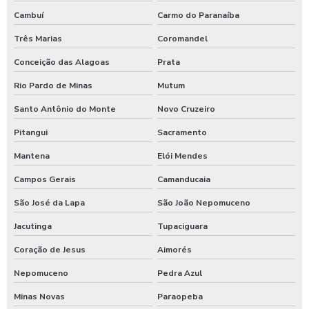
Shampoozeira eletrônica
Cambuí
Carmo do Paranaíba
Shampoozeira industrial
Três Marias
Coromandel
Shampoozeira para lava rápido
Conceição das Alagoas
Prata
Shampoozeira para lavar caminhão
Rio Pardo de Minas
Mutum
Shampoozeira onde comprar
Santo Antônio do Monte
Novo Cruzeiro
Shampoozeira pneumática
Pitangui
Sacramento
Shampoozeira profissional
Mantena
Elói Mendes
Campos Gerais
Camanducaia
Shampoozeira sao paulo
São José da Lapa
São João Nepomuceno
Shampoozeira em sp
Jacutinga
Tupaciguara
Shampoozeira valor
Coração de Jesus
Aimorés
Shampoozeira a venda
Nepomuceno
Pedra Azul
Sistema de lavagem para agro
Minas Novas
Paraopeba
Sistema de lavagem para agroindústria