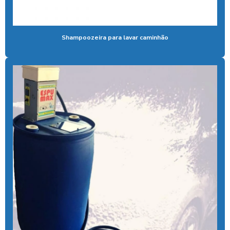
Bomba de alta pressão com controle remoto
Bomba para lavar caminhão
Shampoozeira para lavar caminhão
Cal liquida para tratamento de agua
Cal para tratamento de água
Calibrador pneu moedeiro
Calibrador de pneus com pagamento via pix
Cera de máquina
Chuveiro tarifador pix
Coagulante orgânico
Coagulante orgânico tanino
Contador de banhos
Controlador de banho