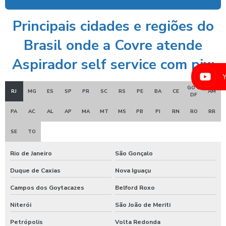
Equipamento de limpeza manual de caminhão
Principais cidades e regiões do
Equipamentos para higienização automotiva
Brasil onde a Covre atende
Equipamentos para higienização de veiculos
Aspirador self service com pix:
Equipamentos para lavagem de caminhoes
GO e
Equipamentos para lavagem de carros
RJ
MG
ES
SP
PR
SC
RS
PE
BA
CE
AM
DF
Espuma azul para lava rapido
PA
AC
AL
AP
MA
MT
MS
PB
PI
RN
RO
RR
Espuma azul para lavar carros
SE
TO
Espuma de neve para lavar carros
Rio de Janeiro
São Gonçalo
Ficheiro para chuveiro
Duque de Caxias
Nova Iguaçu
Ficheiro para ducha de praia
Campos dos Goytacazes
Belford Roxo
Fornecedor de aspirador self service
Niterói
São João de Meriti
Germicida automotivo
Petrópolis
Volta Redonda