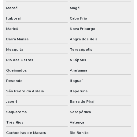
Germicida para carros
Macaé
Magé
Itaboraí
Cabo Frio
Higienização automotiva
Maricá
Nova Friburgo
Higienização automotiva contra covid 19
Barra Mansa
Angra dos Reis
Higienização automotiva preço
Mesquita
Teresópolis
Higienização automotiva a seco
Rio das Ostras
Nilópolis
Higienização automotiva valor
Queimados
Araruama
Higienização automotiva a vapor
Resende
Itaguaí
Higienização de carros preço
São Pedro da Aldeia
Itaperuna
Higienização de carros valor
Japeri
Barra do Piraí
Lava caminhões
Saquarema
Seropédica
Lava ônibus
Três Rios
Valença
Lava rápido self service em posto de gasolina
Cachoeiras de Macacu
Rio Bonito