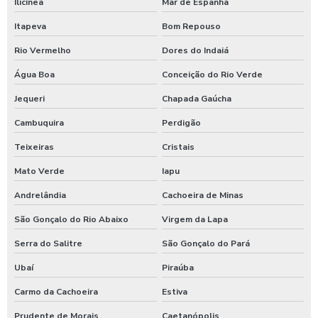
Ilicínea
Mar de Espanha
Itapeva
Bom Repouso
Rio Vermelho
Dores do Indaiá
Água Boa
Conceição do Rio Verde
Jequeri
Chapada Gaúcha
Cambuquira
Perdigão
Teixeiras
Cristais
Mato Verde
Iapu
Andrelândia
Cachoeira de Minas
São Gonçalo do Rio Abaixo
Virgem da Lapa
Serra do Salitre
São Gonçalo do Pará
Ubaí
Piraúba
Carmo da Cachoeira
Estiva
Prudente de Morais
Caetanópolis