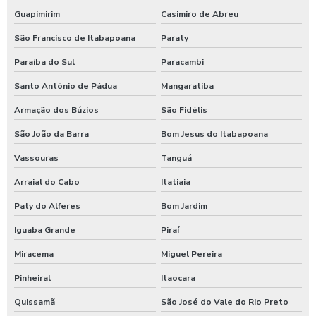
Lavador de ônibus preco
Guapimirim
Casimiro de Abreu
São Francisco de Itabapoana
Paraty
Lavadora de alta pressão com controle remoto
Paraíba do Sul
Paracambi
Lavadora de alta pressão para lavar caminhões
Santo Antônio de Pádua
Mangaratiba
Lavadora de alta pressão para lavar ônibus
Armação dos Búzios
São Fidélis
Lavadora automática de carros
São João da Barra
Bom Jesus do Itabapoana
Lavadora automática de carros preço
Vassouras
Tanguá
Lavadora de caminhão
Arraial do Cabo
Itatiaia
Lavadora de ônibus
Paty do Alferes
Bom Jardim
Lavadora profissional de caminhão 3 produtos
Iguaba Grande
Piraí
Lavadora self service de carros
Miracema
Miguel Pereira
Lavagem automática de carros
Pinheiral
Itaocara
Lavagem automática de veículos
Quissamã
São José do Vale do Rio Preto