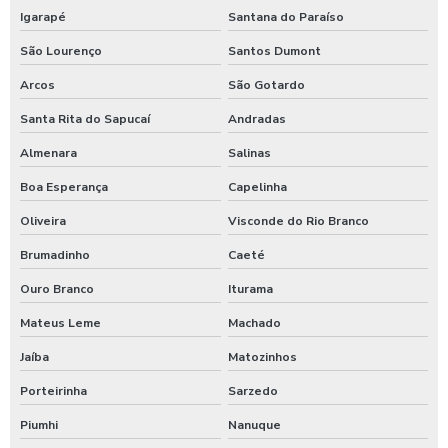
Igarapé
Santana do Paraíso
Produtos quimicos para lavagem automotiva
São Lourenço
Santos Dumont
Produtos para tratamento de agua
Arcos
São Gotardo
Shampoo carros com cera
Santa Rita do Sapucaí
Andradas
Shampoo para lavagem de carros
Almenara
Salinas
Shampoo de lavar carros
Boa Esperança
Capelinha
Oliveira
Visconde do Rio Branco
Shampoozeira a ar
Brumadinho
Caeté
Shampoozeira automotiva
Ouro Branco
Iturama
Shampoozeira automotiva manual
Mateus Leme
Machado
Shampoozeira automotiva pneumática
Jaíba
Matozinhos
Shampoozeira automotiva profissional
Porteirinha
Sarzedo
Shampoozeira eletrônica
Piumhi
Nanuque
Shampoozeira industrial