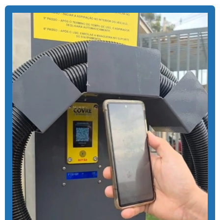
Aspirador com cobrança por pix para posto
Aspirador para lava rápido profissional
Aspirador moedas
Aspirador de pó fichas e moedas
Aspirador de pó ideal para carros
Aspirador de pó industrial para carros
Aspirador de pó de moeda
Aspirador de pó self service
Aspirador para posto ficha
Aspirador para posto de gasolina
Aspirador para posto de lavagem
Aspirador para posto com sistema pix