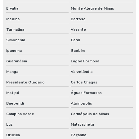
Ervália
Monte Alegre de Minas
Medina
Barroso
Turmalina
Vazante
Simonésia
Caraí
Ipanema
Itaobim
Guaranésia
Lagoa Formosa
Manga
Varzelândia
Presidente Olegário
Carlos Chagas
Matipó
Águas Formosas
Baependi
Alpinópolis
Campina Verde
Carmópolis de Minas
Luz
Malacacheta
Urucuia
Peçanha