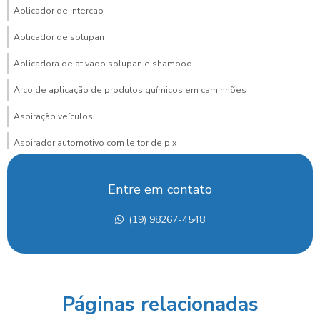
Aplicador de intercap
Aplicador de solupan
Aplicadora de ativado solupan e shampoo
Arco de aplicação de produtos químicos em caminhões
Aspiração veículos
Aspirador automotivo com leitor de pix
Aspirador automotivo com pagamento via pix para posto
Entre em contato
Aspirador de carros
(19) 98267-4548
Aspirador de carros para lava rapido
Aspirador de carros portátil preço
Aspirador de carros preço
Páginas relacionadas
Aspirador de carros profissional