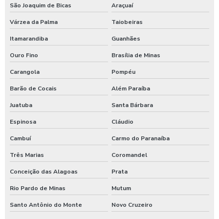
São Joaquim de Bicas
Araçuaí
Shampoozeira para lava rápido
Várzea da Palma
Taiobeiras
Shampoozeira para lavar caminhão
Itamarandiba
Guanhães
Shampoozeira onde comprar
Ouro Fino
Brasília de Minas
Shampoozeira pneumática
Carangola
Pompéu
Shampoozeira profissional
Barão de Cocais
Além Paraíba
Juatuba
Santa Bárbara
Shampoozeira sao paulo
Espinosa
Cláudio
Shampoozeira em sp
Cambuí
Carmo do Paranaíba
Shampoozeira valor
Três Marias
Coromandel
Shampoozeira a venda
Conceição das Alagoas
Prata
Sistema de lavagem para agro
Rio Pardo de Minas
Mutum
Sistema de lavagem para agroindústria
Santo Antônio do Monte
Novo Cruzeiro
Sistema de lavagem de ônibus