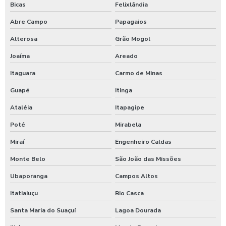
Bicas
Felixlândia
Abre Campo
Papagaios
Alterosa
Grão Mogol
Joaíma
Areado
Itaguara
Carmo de Minas
Guapé
Itinga
Ataléia
Itapagipe
Poté
Mirabela
Miraí
Engenheiro Caldas
Monte Belo
São João das Missões
Ubaporanga
Campos Altos
Itatiaiuçu
Rio Casca
Santa Maria do Suaçuí
Lagoa Dourada