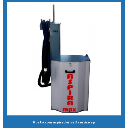
Ducha azul para carros
Ducha azul lava rápido
Ducha azul maquina
Ducha azul preço
Ducha rapida para carros
Economizador de banho para postos
Economizador de banho para quiosques de praia
Emoliente alcalino
Equipamento para higienização de carros
Equipamento de lavagem automotiva
Equipamento para lavagem de onibus
Posto com aspirador self service sp
Equipamento de limpeza de colheitadeiras