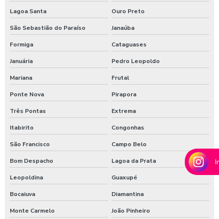
Moedeiro para calibrador
Lagoa Santa
Ouro Preto
Moedeiro para calibrador de pneus
São Sebastião do Paraíso
Janaúba
Moedeiro tarifador para calibrador de pneus
Formiga
Cataguases
Pastilha de cloro para tratamento de água
Januária
Pedro Leopoldo
Polímero catiônico tratamento de água
Mariana
Frutal
Posto com aspirador self service
Ponte Nova
Pirapora
Posto com aspirador self service sp
Três Pontas
Extrema
Itabirito
Congonhas
Posto de lavagem de caminhões
São Francisco
Campo Belo
Preço de controlador de banho
Bom Despacho
Lagoa da Prata
I
Produto para higienização interna de veiculos
Leopoldina
Guaxupé
Produtos para lavagem de caminhões
Bocaiuva
Diamantina
Produtos para limpeza interna automotiva
Monte Carmelo
João Pinheiro
Produtos quimico para lavagem de caminhão