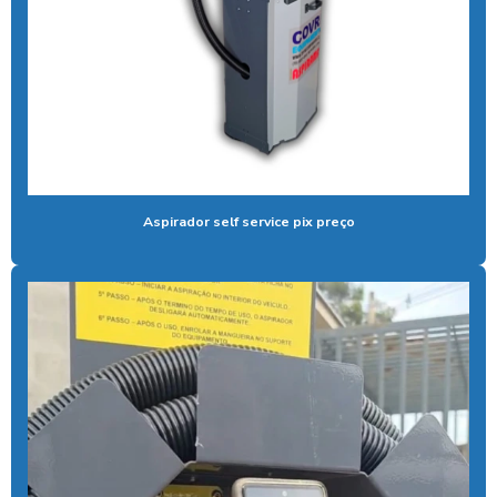
Bomba para lavar caminhão
Cal liquida para tratamento de agua
Cal para tratamento de água
Calibrador pneu moedeiro
Calibrador de pneus com pagamento via pix
Cera de máquina
Aspirador self service pix preço
Chuveiro tarifador pix
Coagulante orgânico
Coagulante orgânico tanino
Contador de banhos
Controlador de banho
Controlador de banho digital
Controlador de banho com ficha