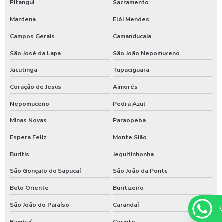
Pitangui
Sacramento
Sistema de lavagem para transportadora
Mantena
Elói Mendes
Sulfato de alumínio para tratamento de água
Campos Gerais
Camanducaia
Sulfato de alumínio tratamento de efluente
São José da Lapa
São João Nepomuceno
Tarifador de banho para praia
Jacutinga
Tupaciguara
Coração de Jesus
Aimorés
Tarifador para calibrador
Nepomuceno
Pedra Azul
Tarifador para calibrador com fichas
Minas Novas
Paraopeba
Tarifador para calibrador com moedas
Espera Feliz
Monte Sião
Tarifador para calibrador com pix
Buritis
Jequitinhonha
Temporizador de banho com pix
São Gonçalo do Sapucaí
São João da Ponte
Temporizador de chuveiro com ficha
Belo Oriente
Buritizeiro
Temporizador de chuveiros
São João do Paraíso
Carandaí
Temporizador para chuveiros pagamento pix
Bambuí
Corinto