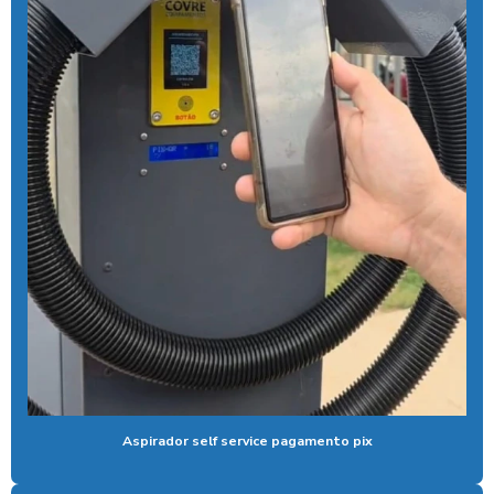
Controlador de banho com moedas
Controlador de banho com pix
Controlador de chuveiro
Controlador de chuveiro com pix
Controlador de ducha para quiosque
Controlador de tempo de banho
Controlador de tempo chuveiro
Desengraxante alcalino biodegradavel
Detergente para lavar caminhões
Ducha automatica para carros
Aspirador self service pagamento pix
Ducha automotiva
Ducha azul