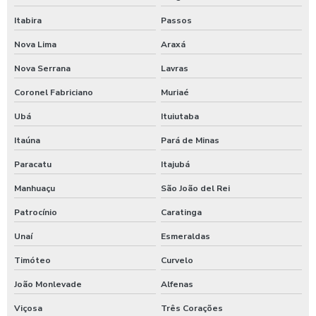
Maquina de jogar sabao para carros
Itabira
Passos
Maquina de lavar caminhão de água quente
Nova Lima
Araxá
Máquina de lavar caminhão três produtos
Nova Serrana
Lavras
Maquina para lavar caminhões
Coronel Fabriciano
Muriaé
Máquina para lavar carros
Ubá
Ituiutaba
Máquina para lavar carros portátil
Itaúna
Pará de Minas
Maquina para lavar onibus
Paracatu
Itajubá
Máquina de lavar ônibus
Manhuaçu
São João del Rei
Patrocínio
Caratinga
Máquina de lavar ônibus preço
Unaí
Esmeraldas
Maquinas para higienização automotiva
Timóteo
Curvelo
Maquinas para higienização interna de veiculos
João Monlevade
Alfenas
Melhores produtos para higienização de carros
Viçosa
Três Corações