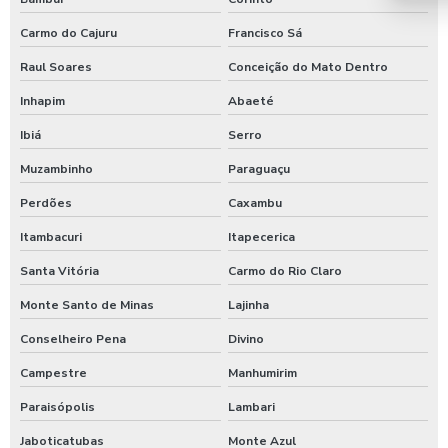
Temporizador de ducha para quiosque
Carmo do Cajuru
Francisco Sá
Timer para chuveiro com fichas
Raul Soares
Conceição do Mato Dentro
Timer de chuveiro com pix
Inhapim
Abaeté
Ibiá
Serro
Timer para ducha de praia
Muzambinho
Paraguaçu
Valor para higienização automotiva
Perdões
Caxambu
Itambacuri
Itapecerica
Santa Vitória
Carmo do Rio Claro
Monte Santo de Minas
Lajinha
Conselheiro Pena
Divino
Campestre
Manhumirim
Paraisópolis
Lambari
Jaboticatubas
Monte Azul