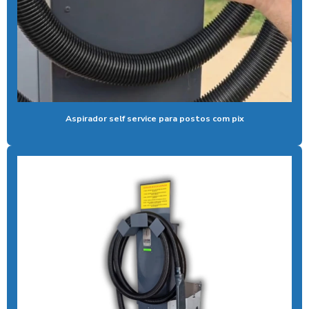
Aspirador profissional para carros
Aspirador self service para eletroposto
Aspirador self service fichas
Aspirador self service moedas
Aspirador self service onde encontrar
Aspirador self service para postos com pix
Aspirador self service pagamento pix
Aspirador self service com pix
Aspirador self service pix preço
Aspirador self service para postos com pix
Aspirador self service preço
Aspirador self service com qr code
Bomba de alta pressão com controle remoto