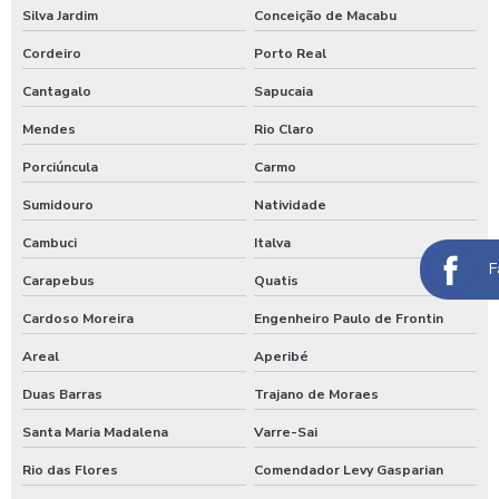
Silva Jardim
Conceição de Macabu
Lavagem de caminhão
Cordeiro
Porto Real
Lavagem de caminhão equipamentos
Cantagalo
Sapucaia
Lavagem de caminhão de lixo
Mendes
Rio Claro
Lavagem de caminhão preço
Porciúncula
Carmo
Lavagem de carros self service
Sumidouro
Natividade
Lavagem expressa
Cambuci
Italva
Lavagem expressa de carros
F
Carapebus
Quatis
Lavagem de máquinas agrícolas
Cardoso Moreira
Engenheiro Paulo de Frontin
Lavagem de máquinas pesadas
Areal
Aperibé
Lavagem de ônibus
Duas Barras
Trajano de Moraes
Lavagem self service de automóveis
Santa Maria Madalena
Varre-Sai
Rio das Flores
Comendador Levy Gasparian
Lavagem self service carros