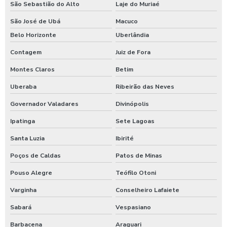
São Sebastião do Alto
Laje do Muriaé
Lavagem de trator
São José de Ubá
Macuco
Lavagem de veículos pesados
Belo Horizonte
Uberlândia
Limpa sider
Contagem
Juiz de Fora
Limpeza de máquinas pesadas
Montes Claros
Betim
Limpeza de trator
Uberaba
Ribeirão das Neves
Maquina de aplicar shampoo em carros
Governador Valadares
Divinópolis
Maquina para higienização automotiva a vapor
Ipatinga
Sete Lagoas
Maquina para higienização de carros
Santa Luzia
Ibirité
Poços de Caldas
Patos de Minas
Maquina de higienização de veiculos
Pouso Alegre
Teófilo Otoni
Máquina de jogar produtos automotivos
Varginha
Conselheiro Lafaiete
Máquina de jogar produtos químicos
Sabará
Vespasiano
Máquina de jogar sabão
Barbacena
Araguari