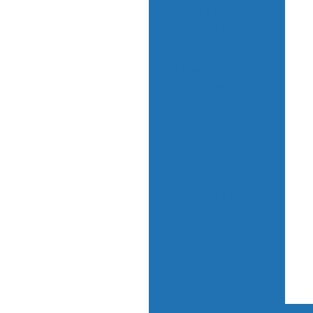
BOMBA MAX (Bomba
d’água de Alta Pressão)
MONOVIA
(Movimentação de
Mangueiras)
LAVADORA
AUTOMÁTICA
REUSO DE ÁGUA
Lavadora Automática
Caminhão
Lavadora Automática
Ônibus
POSTOS DE
COMBUSTIVEL
ASPIRA MAX