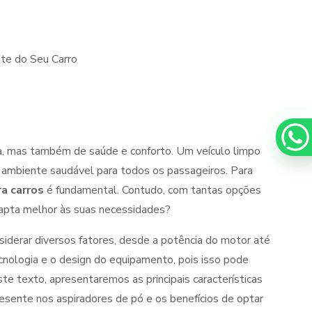
Equipamentos para higienização de veiculos
Equipamentos para lavagem de caminhoes
para lavagem de carros
Espuma azul para lava rapido
para lavar carros
Espuma de neve para lavar carros
iro para chuveiro
Ficheiro para ducha de praia
 de aspirador self service
Germicida automotivo
a, mas também de saúde e conforto. Um veículo limpo
micida para carros
Higienização automotiva
m ambiente saudável para todos os passageiros. Para
Higienização automotiva contra covid 19
ra carros
é fundamental. Contudo, com tantas opções
apta melhor às suas necessidades?
o automotiva preço
Higienização automotiva a seco
o automotiva valor
Higienização automotiva a vapor
iderar diversos fatores, desde a potência do motor até
tecnologia e o design do equipamento, pois isso pode
ação de carros preço
Higienização de carros valor
ste texto, apresentaremos as principais características
Lava caminhões
Lava ônibus
esente nos aspiradores de pó e os benefícios de optar