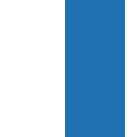
Caminhão
Lavadora Automática
Ônibus
AGROINDUSTRIA
JET MAX (Jateadora 1 a
3 Produtos)
BOMBA MAX (Bomba
d’água de Alta Pressão)
MONOVIA
(Movimentação de
Mangueiras)
EMPRESAS DE
ÔNIBUS
JET MAX (Jateadora 1 a
3 Produtos)