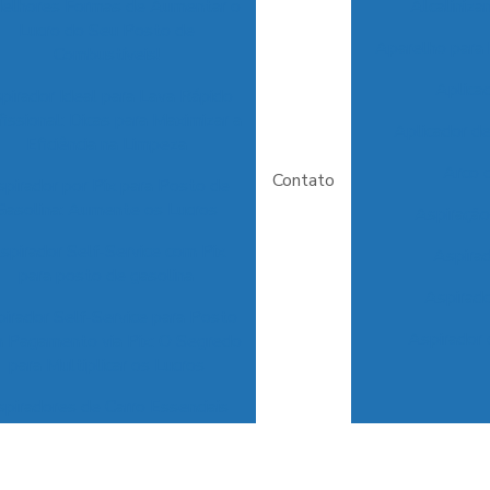
elhores Formas de Aumentar o
Alcaliniz
Lucro do Seu Posto de
Aparelho para 
Combustíveis!
Aplica
pirador Ideal para Lava Rápido
fissional: Dicas para Maximizar a
Aplicador d
Eficiência na Limpeza
Arco 
Contato
pirador por Pix para Posto de
Gasolina: Aumente os Lucros
Aspiração
spirador Self-Service com Pix
Aspira
para posto de gasolina
Aspirado
irador Self-Service para Posto
Aspirador 
 Pagamento via Pix: O Segredo
para Multiplicar os Lucros
piradores de Carro Essenciais
a Garantir a Limpeza e o Apelo
do Seu Veículo
Aspirador