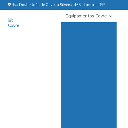
Rua Doutor João de Oliveira Silveira, 465 - Limeira - SP
Equipamentos Covre
TRANSPORTADORAS
JET MAX (Jateadora 1 a
3 Produtos)
BOMBA MAX (Bomba
d’água de Alta Pressão)
MONOVIA
(Movimentação de
Mangueiras)
LAVADORA
AUTOMÁTICA
REUSO DE ÁGUA
Lavadora Automática