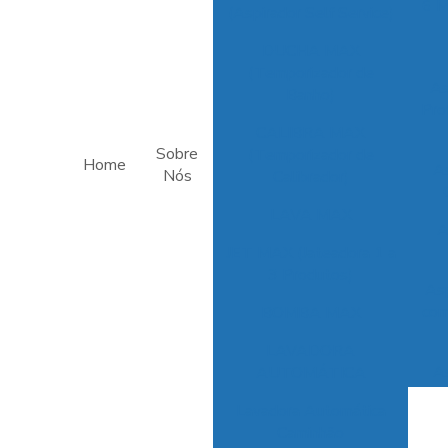
6 M
(Aspirador Self Service)
DUCHA MAX
(Temporizador de
As
Banho)
Pro
CALIBRA MAX
Sobre
(Temporizador de
Home
As
Nós
Calibrador)
LAVA MAX
A
JET MAX (Jateadora 1 a
3 Produtos)
Asp
com
BOMBA MAX
LAVADORA
As
AUTOMÁTICA
par
Lavadora Automática
Caminhão