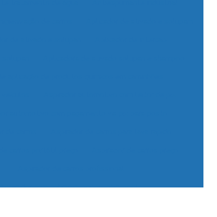
ante tratamento de água
Antiespumante industrial
higienização de carros
Aplicador de ativado e solupam
dor de ativado e solupan
Aplicador de intercap
e solupan
Aplicadora de ativado solupan e shampoo
de aplicação de produtos químicos em caminhões
 veículos
Aspirador automotivo com leitor de pix
dor automotivo com pagamento via pix para posto
r de carros
Aspirador de carros para lava rapido
de carros portátil preço
Aspirador de carros preço
Aspirador de carros profissional
Aspirador com cobrança por pix para posto
 para lava rápido profissional
Aspirador moedas