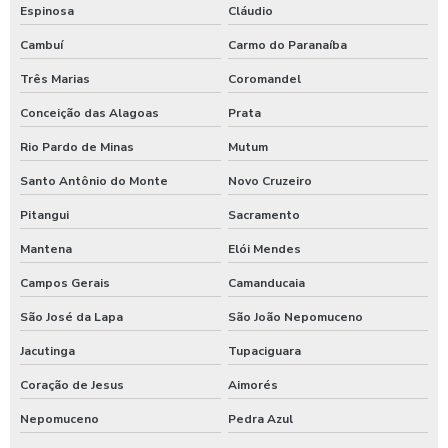
Espinosa
Cláudio
Shampoozeira em sp
Cambuí
Carmo do Paranaíba
Shampoozeira valor
Três Marias
Coromandel
Shampoozeira a venda
Conceição das Alagoas
Prata
Sistema de lavagem para agro
Rio Pardo de Minas
Mutum
Sistema de lavagem para agroindústria
Santo Antônio do Monte
Novo Cruzeiro
Sistema de lavagem de ônibus
Pitangui
Sacramento
Sistema de lavagem para transportadora
Mantena
Elói Mendes
Sulfato de alumínio para tratamento de água
Campos Gerais
Camanducaia
Sulfato de alumínio tratamento de efluente
São José da Lapa
São João Nepomuceno
Tarifador de banho para praia
Jacutinga
Tupaciguara
Tarifador para calibrador
Coração de Jesus
Aimorés
Nepomuceno
Pedra Azul
Tarifador para calibrador com fichas