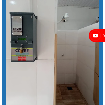
Coagulante orgânico
Coagulante orgânico tanino
Contador de banhos
Controlador de banho
Controlador de banho digital
Controlador de banho com ficha
Controlador de banho com moedas
Controlador de banho com pix
Controlador de chuveiro
Controlador de chuveiro com pix
Controlador de ducha para quiosque
Controlador de tempo de banho