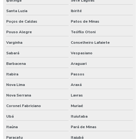
Ipatinga
Sete Lagoas
Maquina para higienização de carros
Santa Luzia
Ibirité
Maquina de higienização de veiculos
Poços de Caldas
Patos de Minas
Pouso Alegre
Teófilo Otoni
Máquina de jogar produtos automotivos
Varginha
Conselheiro Lafaiete
Máquina de jogar produtos químicos
Sabará
Vespasiano
Máquina de jogar sabão
Barbacena
Araguari
Maquina de jogar sabao para carros
Itabira
Passos
Maquina de lavar caminhão de água quente
Nova Lima
Araxá
Máquina de lavar caminhão três produtos
Nova Serrana
Lavras
Maquina para lavar caminhões
Coronel Fabriciano
Muriaé
Máquina para lavar carros
Ubá
Ituiutaba
Máquina para lavar carros portátil
Itaúna
Pará de Minas
Maquina para lavar onibus
Paracatu
Itajubá