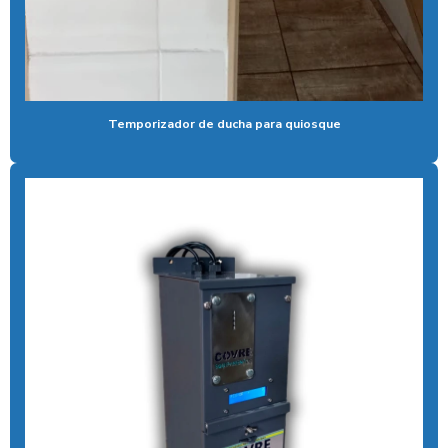
Controlador de tempo chuveiro
Desengraxante alcalino biodegradavel
Detergente para lavar caminhões
Temporizador de ducha para quiosque
Ducha automatica para carros
Ducha automotiva
Ducha azul
Ducha azul para carros
Ducha azul lava rápido
Ducha azul maquina
Ducha azul preço
Ducha rapida para carros
Economizador de banho para postos