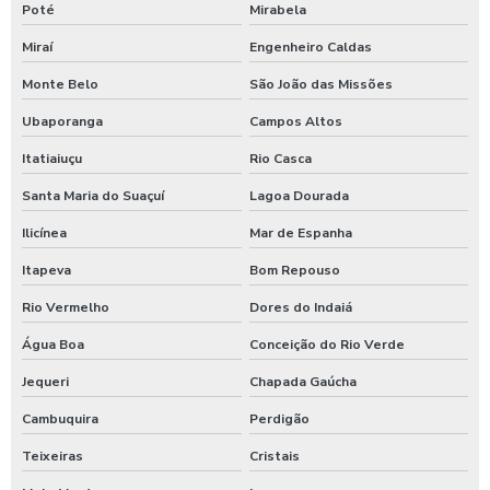
Poté
Mirabela
Miraí
Engenheiro Caldas
Monte Belo
São João das Missões
Ubaporanga
Campos Altos
Itatiaiuçu
Rio Casca
Santa Maria do Suaçuí
Lagoa Dourada
Ilicínea
Mar de Espanha
Itapeva
Bom Repouso
Rio Vermelho
Dores do Indaiá
Água Boa
Conceição do Rio Verde
Jequeri
Chapada Gaúcha
Cambuquira
Perdigão
Teixeiras
Cristais