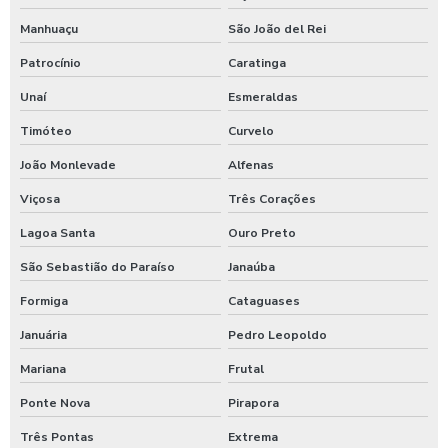
Máquina de lavar ônibus
Manhuaçu
São João del Rei
Patrocínio
Caratinga
Máquina de lavar ônibus preço
Unaí
Esmeraldas
Maquinas para higienização automotiva
Timóteo
Curvelo
Maquinas para higienização interna de veiculos
João Monlevade
Alfenas
Melhores produtos para higienização de carros
Viçosa
Três Corações
Moedeiro para calibrador
Lagoa Santa
Ouro Preto
Moedeiro para calibrador de pneus
São Sebastião do Paraíso
Janaúba
Moedeiro tarifador para calibrador de pneus
Formiga
Cataguases
Pastilha de cloro para tratamento de água
Januária
Pedro Leopoldo
Polímero catiônico tratamento de água
Mariana
Frutal
Posto com aspirador self service
Ponte Nova
Pirapora
Posto com aspirador self service sp
Três Pontas
Extrema