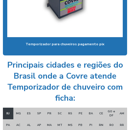
Economizador de banho para quiosques de praia
Emoliente alcalino
Equipamento para higienização de carros
Equipamento de lavagem automotiva
Temporizador para chuveiros pagamento pix
Equipamento para lavagem de onibus
Equipamento de limpeza de colheitadeiras
Principais cidades e regiões do
Equipamento de limpeza manual de caminhão
Brasil onde a Covre atende
Equipamentos para higienização automotiva
Temporizador de chuveiro com
Equipamentos para higienização de veiculos
ficha:
Equipamentos para lavagem de caminhoes
Equipamentos para lavagem de carros
GO e
RJ
MG
ES
SP
PR
SC
RS
PE
BA
CE
AM
DF
Espuma azul para lava rapido
PA
AC
AL
AP
MA
MT
MS
PB
PI
RN
RO
RR