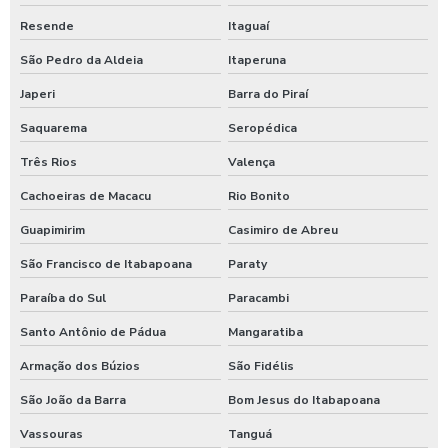
Higienização automotiva a vapor
Resende
Itaguaí
Higienização de carros preço
São Pedro da Aldeia
Itaperuna
Higienização de carros valor
Japeri
Barra do Piraí
Lava caminhões
Saquarema
Seropédica
Lava ônibus
Três Rios
Valença
Lava rápido self service em posto de gasolina
Cachoeiras de Macacu
Rio Bonito
Lavador de ônibus preco
Guapimirim
Casimiro de Abreu
São Francisco de Itabapoana
Paraty
Lavadora de alta pressão com controle remoto
Paraíba do Sul
Paracambi
Lavadora de alta pressão para lavar caminhões
Santo Antônio de Pádua
Mangaratiba
Lavadora de alta pressão para lavar ônibus
Armação dos Búzios
São Fidélis
Lavadora automática de carros
São João da Barra
Bom Jesus do Itabapoana
Lavadora automática de carros preço
Vassouras
Tanguá