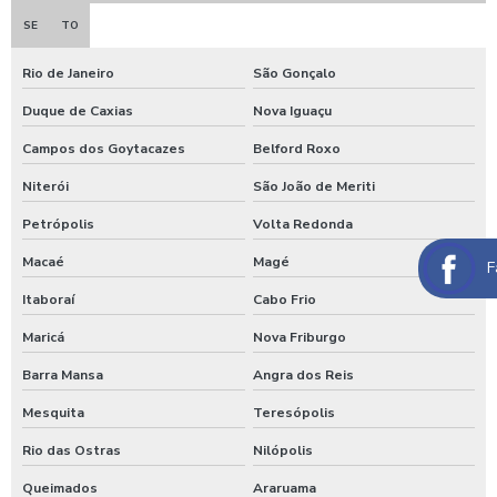
Espuma azul para lavar carros
SE
TO
Espuma de neve para lavar carros
Rio de Janeiro
São Gonçalo
Ficheiro para chuveiro
Duque de Caxias
Nova Iguaçu
Ficheiro para ducha de praia
Campos dos Goytacazes
Belford Roxo
Fornecedor de aspirador self service
Niterói
São João de Meriti
Germicida automotivo
Petrópolis
Volta Redonda
Germicida para carros
Macaé
Magé
F
Higienização automotiva
Itaboraí
Cabo Frio
Maricá
Nova Friburgo
Higienização automotiva contra covid 19
Barra Mansa
Angra dos Reis
Higienização automotiva preço
Mesquita
Teresópolis
Higienização automotiva a seco
Rio das Ostras
Nilópolis
Higienização automotiva valor
Queimados
Araruama