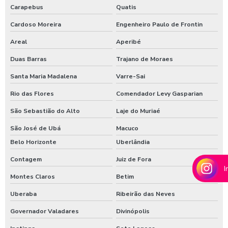
Carapebus
Quatis
Lavagem de máquinas agrícolas
Cardoso Moreira
Engenheiro Paulo de Frontin
Lavagem de máquinas pesadas
Areal
Aperibé
Lavagem de ônibus
Duas Barras
Trajano de Moraes
Lavagem self service de automóveis
Santa Maria Madalena
Varre-Sai
Lavagem self service carros
Rio das Flores
Comendador Levy Gasparian
São Sebastião do Alto
Laje do Muriaé
Lavagem de trator
São José de Ubá
Macuco
Lavagem de veículos pesados
Belo Horizonte
Uberlândia
Limpa sider
Contagem
Juiz de Fora
I
Limpeza de máquinas pesadas
Montes Claros
Betim
Limpeza de trator
Uberaba
Ribeirão das Neves
Maquina de aplicar shampoo em carros
Governador Valadares
Divinópolis
Maquina para higienização automotiva a vapor