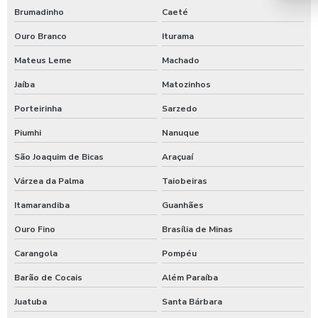
Brumadinho
Caeté
Shampoozeira automotiva
Ouro Branco
Iturama
Shampoozeira automotiva manual
Mateus Leme
Machado
Shampoozeira automotiva pneumática
Jaíba
Matozinhos
Shampoozeira automotiva profissional
Porteirinha
Sarzedo
Shampoozeira eletrônica
Piumhi
Nanuque
Shampoozeira industrial
São Joaquim de Bicas
Araçuaí
Shampoozeira para lava rápido
Várzea da Palma
Taiobeiras
Shampoozeira para lavar caminhão
Itamarandiba
Guanhães
Shampoozeira onde comprar
Ouro Fino
Brasília de Minas
Shampoozeira pneumática
Carangola
Pompéu
Shampoozeira profissional
Barão de Cocais
Além Paraíba
Juatuba
Santa Bárbara
Shampoozeira sao paulo