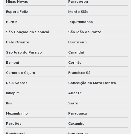
Minas Novas
Paraopeba
Tarifador para calibrador com moedas
Espera Feliz
Monte Sião
Tarifador para calibrador com pix
Buritis
Jequitinhonha
Temporizador de banho com pix
São Gonçalo do Sapucaí
São João da Ponte
Temporizador de chuveiro com ficha
Belo Oriente
Buritizeiro
Temporizador de chuveiros
São João do Paraíso
Carandaí
Temporizador para chuveiros pagamento pix
Bambuí
Corinto
Temporizador de ducha para quiosque
Carmo do Cajuru
Francisco Sá
Timer para chuveiro com fichas
Raul Soares
Conceição do Mato Dentro
Timer de chuveiro com pix
Inhapim
Abaeté
Timer para ducha de praia
Ibiá
Serro
Muzambinho
Paraguaçu
Valor para higienização automotiva
Perdões
Caxambu
Itambacuri
Itapecerica