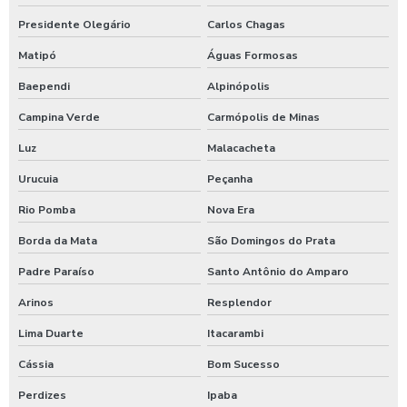
Presidente Olegário
Carlos Chagas
Matipó
Águas Formosas
Baependi
Alpinópolis
Campina Verde
Carmópolis de Minas
Luz
Malacacheta
Urucuia
Peçanha
Rio Pomba
Nova Era
Borda da Mata
São Domingos do Prata
Padre Paraíso
Santo Antônio do Amparo
Arinos
Resplendor
Lima Duarte
Itacarambi
Cássia
Bom Sucesso
Perdizes
Ipaba