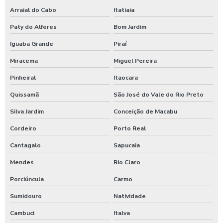
Lavadora de caminhão
Arraial do Cabo
Itatiaia
Lavadora de ônibus
Paty do Alferes
Bom Jardim
Lavadora profissional de caminhão 3 produtos
Iguaba Grande
Piraí
Lavadora self service de carros
Miracema
Miguel Pereira
Lavagem automática de carros
Pinheiral
Itaocara
Lavagem automática de veículos
Quissamã
São José do Vale do Rio Preto
Lavagem de caminhão
Silva Jardim
Conceição de Macabu
Cordeiro
Porto Real
Lavagem de caminhão equipamentos
Cantagalo
Sapucaia
Lavagem de caminhão de lixo
Mendes
Rio Claro
Lavagem de caminhão preço
Porciúncula
Carmo
Lavagem de carros self service
Sumidouro
Natividade
Lavagem expressa
Cambuci
Italva
Lavagem expressa de carros