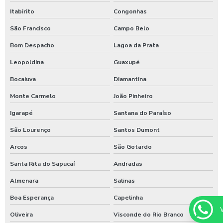
Posto de lavagem de caminhões
Itabirito
Congonhas
São Francisco
Campo Belo
Preço de controlador de banho
Bom Despacho
Lagoa da Prata
Produto para higienização interna de veiculos
Leopoldina
Guaxupé
Produtos para lavagem de caminhões
Bocaiuva
Diamantina
Produtos para limpeza interna automotiva
Monte Carmelo
João Pinheiro
Produtos quimico para lavagem de caminhão
Igarapé
Santana do Paraíso
Produtos quimicos para lavagem automotiva
São Lourenço
Santos Dumont
Produtos para tratamento de agua
Arcos
São Gotardo
Shampoo carros com cera
Santa Rita do Sapucaí
Andradas
Shampoo para lavagem de carros
Almenara
Salinas
Shampoo de lavar carros
Boa Esperança
Capelinha
Shampoozeira a ar
Oliveira
Visconde do Rio Branco