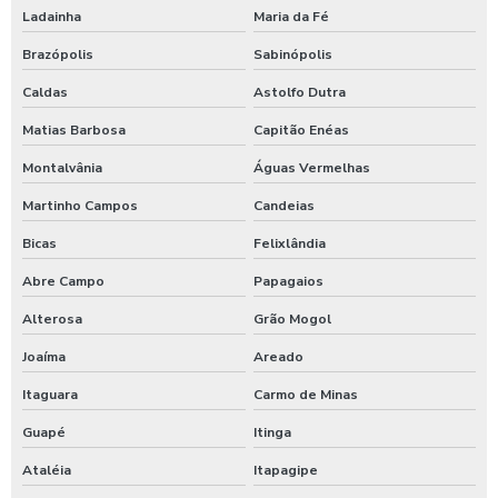
Ladainha
Maria da Fé
Brazópolis
Sabinópolis
Caldas
Astolfo Dutra
Matias Barbosa
Capitão Enéas
Montalvânia
Águas Vermelhas
Martinho Campos
Candeias
Bicas
Felixlândia
Abre Campo
Papagaios
Alterosa
Grão Mogol
Joaíma
Areado
Itaguara
Carmo de Minas
Guapé
Itinga
Ataléia
Itapagipe