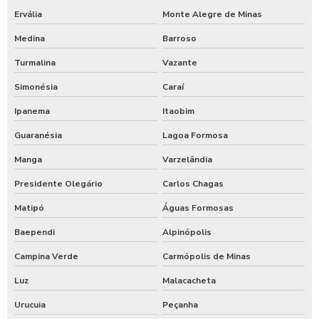
Temporizador de ducha para quiosque
Ervália
Monte Alegre de Minas
Timer para chuveiro com fichas
Medina
Barroso
Turmalina
Vazante
Timer de chuveiro com pix
Simonésia
Caraí
Timer para ducha de praia
Ipanema
Itaobim
Valor para higienização automotiva
Guaranésia
Lagoa Formosa
Manga
Varzelândia
Presidente Olegário
Carlos Chagas
Matipó
Águas Formosas
Baependi
Alpinópolis
Campina Verde
Carmópolis de Minas
Luz
Malacacheta
Urucuia
Peçanha