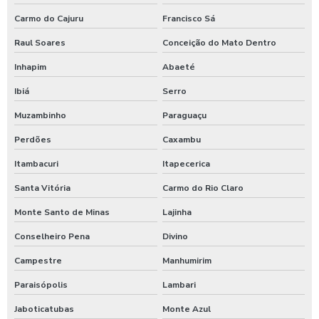
Sistema de lavagem para transportadora
Carmo do Cajuru
Francisco Sá
Sulfato de alumínio para tratamento de água
Raul Soares
Conceição do Mato Dentro
Sulfato de alumínio tratamento de efluente
Inhapim
Abaeté
Ibiá
Serro
Tarifador de banho para praia
Muzambinho
Paraguaçu
Tarifador para calibrador
Perdões
Caxambu
Tarifador para calibrador com fichas
Itambacuri
Itapecerica
Tarifador para calibrador com moedas
Santa Vitória
Carmo do Rio Claro
Tarifador para calibrador com pix
Monte Santo de Minas
Lajinha
Temporizador de banho com pix
Conselheiro Pena
Divino
Temporizador de chuveiro com ficha
Campestre
Manhumirim
Temporizador de chuveiros
Paraisópolis
Lambari
Temporizador para chuveiros pagamento pix
Jaboticatubas
Monte Azul