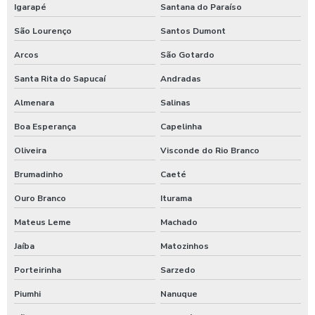
Igarapé
Santana do Paraíso
Moedeiro para calibrador de pneus
São Lourenço
Santos Dumont
Moedeiro tarifador para calibrador de pneus
Arcos
São Gotardo
Pastilha de cloro para tratamento de água
Santa Rita do Sapucaí
Andradas
Polímero catiônico tratamento de água
Almenara
Salinas
Posto com aspirador self service
Boa Esperança
Capelinha
Oliveira
Visconde do Rio Branco
Posto com aspirador self service sp
Brumadinho
Caeté
Posto de lavagem de caminhões
Ouro Branco
Iturama
Preço de controlador de banho
Mateus Leme
Machado
Produto para higienização interna de veiculos
Jaíba
Matozinhos
Produtos para lavagem de caminhões
Porteirinha
Sarzedo
Produtos para limpeza interna automotiva
Piumhi
Nanuque
Produtos quimico para lavagem de caminhão