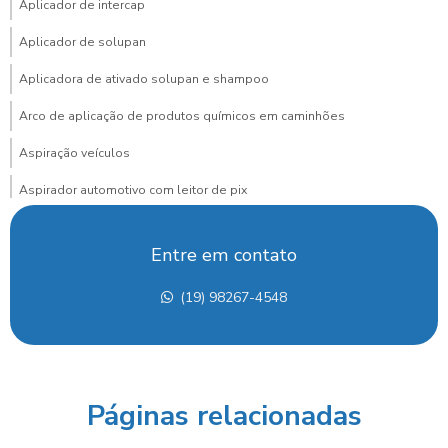
Aplicador de intercap
Aplicador de solupan
Aplicadora de ativado solupan e shampoo
Arco de aplicação de produtos químicos em caminhões
Aspiração veículos
Aspirador automotivo com leitor de pix
Aspirador automotivo com pagamento via pix para posto
Entre em contato
Aspirador de carros
(19) 98267-4548
Aspirador de carros para lava rapido
Aspirador de carros portátil preço
Aspirador de carros preço
Páginas relacionadas
Aspirador de carros profissional