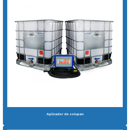
Cal liquida para tratamento de agua
Cal para tratamento de água
Calibrador pneu moedeiro
Calibrador de pneus com pagamento via pix
Cera de máquina
Chuveiro tarifador pix
Coagulante orgânico
Coagulante orgânico tanino
Contador de banhos
Controlador de banho
Aplicador de solupan
Controlador de banho digital
Controlador de banho com ficha