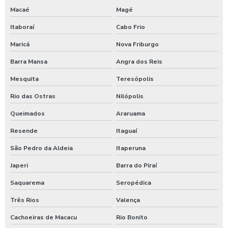
Equipamento de limpeza manual de caminhão
Macaé
Magé
Itaboraí
Cabo Frio
Equipamentos para higienização automotiva
Maricá
Nova Friburgo
Equipamentos para higienização de veiculos
Barra Mansa
Angra dos Reis
Equipamentos para lavagem de caminhoes
Mesquita
Teresópolis
Equipamentos para lavagem de carros
Rio das Ostras
Nilópolis
Espuma azul para lava rapido
Queimados
Araruama
Espuma azul para lavar carros
Resende
Itaguaí
Espuma de neve para lavar carros
São Pedro da Aldeia
Itaperuna
Ficheiro para chuveiro
Japeri
Barra do Piraí
Ficheiro para ducha de praia
Saquarema
Seropédica
Fornecedor de aspirador self service
Três Rios
Valença
Germicida automotivo
Cachoeiras de Macacu
Rio Bonito