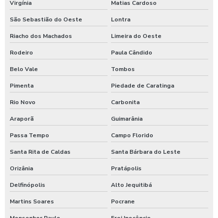
Virgínia
Matias Cardoso
São Sebastião do Oeste
Lontra
Riacho dos Machados
Limeira do Oeste
Rodeiro
Paula Cândido
Belo Vale
Tombos
Pimenta
Piedade de Caratinga
Rio Novo
Carbonita
Araporã
Guimarânia
Passa Tempo
Campo Florido
Santa Rita de Caldas
Santa Bárbara do Leste
Orizânia
Pratápolis
Delfinópolis
Alto Jequitibá
Martins Soares
Pocrane
Monsenhor Paulo
Frei Inocêncio