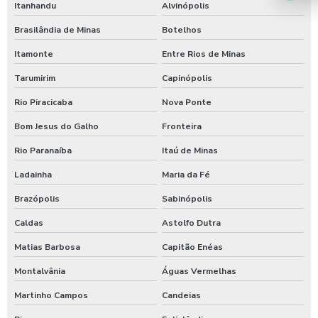
Itanhandu
Alvinópolis
Brasilândia de Minas
Botelhos
Itamonte
Entre Rios de Minas
Tarumirim
Capinópolis
Rio Piracicaba
Nova Ponte
Bom Jesus do Galho
Fronteira
Rio Paranaíba
Itaú de Minas
Ladainha
Maria da Fé
Brazópolis
Sabinópolis
Caldas
Astolfo Dutra
Matias Barbosa
Capitão Enéas
Montalvânia
Águas Vermelhas
Martinho Campos
Candeias