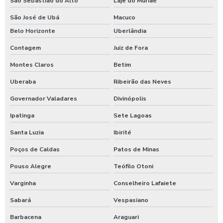
São Sebastião do Alto
Laje do Muriaé
Lavagem de caminhão
São José de Ubá
Macuco
Lavagem de caminhão equipamentos
Belo Horizonte
Uberlândia
Lavagem de caminhão de lixo
Contagem
Juiz de Fora
Lavagem de caminhão preço
Montes Claros
Betim
Lavagem de carros self service
Uberaba
Ribeirão das Neves
Lavagem expressa
Governador Valadares
Divinópolis
Lavagem expressa de carros
Ipatinga
Sete Lagoas
Lavagem de máquinas agrícolas
Santa Luzia
Ibirité
Poços de Caldas
Patos de Minas
Lavagem de máquinas pesadas
Pouso Alegre
Teófilo Otoni
Lavagem de ônibus
Varginha
Conselheiro Lafaiete
Lavagem self service de automóveis
Sabará
Vespasiano
Lavagem self service carros
Barbacena
Araguari