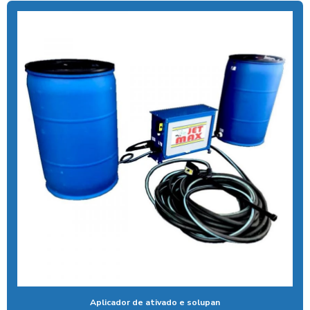
Aspirador com cobrança por pix para posto
Aspirador para lava rápido profissional
Aspirador moedas
Aspirador de pó fichas e moedas
Aspirador de pó ideal para carros
Aspirador de pó industrial para carros
Aspirador de pó de moeda
Aspirador de pó self service
Aspirador para posto ficha
Aspirador para posto de gasolina
Aspirador para posto de lavagem
Aspirador para posto com sistema pix
Aplicador de ativado e solupan
Aspirador profissional para carros