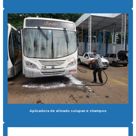
Aspirador self service para eletroposto
Aspirador self service fichas
Aspirador self service moedas
Aspirador self service onde encontrar
Aspirador self service pagamento pix
Aspirador self service com pix
Aspirador self service pix preço
Aspirador self service para postos com pix
Aspirador self service preço
Aplicadora de ativado solupan e shampoo
Aspirador self service com qr code
Bomba de alta pressão com controle remoto
Bomba para lavar caminhão