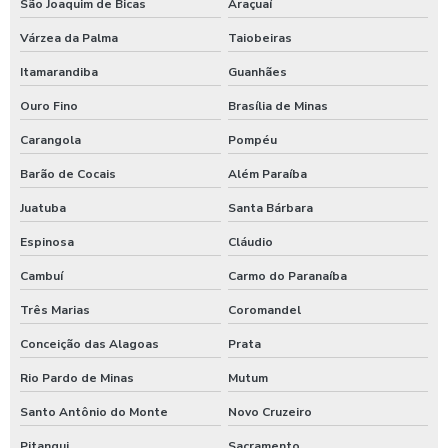
São Joaquim de Bicas
Araçuaí
Produtos quimicos para lavagem automotiva
Várzea da Palma
Taiobeiras
Produtos para tratamento de agua
Itamarandiba
Guanhães
Shampoo carros com cera
Ouro Fino
Brasília de Minas
Shampoo para lavagem de carros
Carangola
Pompéu
Barão de Cocais
Além Paraíba
Shampoo de lavar carros
Juatuba
Santa Bárbara
Shampoozeira a ar
Espinosa
Cláudio
Shampoozeira automotiva
Cambuí
Carmo do Paranaíba
Shampoozeira automotiva manual
Três Marias
Coromandel
Shampoozeira automotiva pneumática
Conceição das Alagoas
Prata
Shampoozeira automotiva profissional
Rio Pardo de Minas
Mutum
Shampoozeira eletrônica
Santo Antônio do Monte
Novo Cruzeiro
Shampoozeira industrial
Pitangui
Sacramento