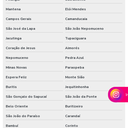
Shampoozeira para lava rápido
Mantena
Elói Mendes
Shampoozeira para lavar caminhão
Campos Gerais
Camanducaia
Shampoozeira onde comprar
São José da Lapa
São João Nepomuceno
Shampoozeira pneumática
Jacutinga
Tupaciguara
Coração de Jesus
Aimorés
Shampoozeira profissional
Nepomuceno
Pedra Azul
Shampoozeira sao paulo
Minas Novas
Paraopeba
Shampoozeira em sp
Espera Feliz
Monte Sião
Shampoozeira valor
Buritis
Jequitinhonha
Shampoozeira a venda
I
São Gonçalo do Sapucaí
São João da Ponte
Sistema de lavagem para agro
Belo Oriente
Buritizeiro
Sistema de lavagem para agroindústria
São João do Paraíso
Carandaí
Sistema de lavagem de ônibus
Bambuí
Corinto