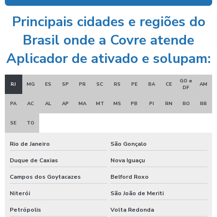
Ducha azul para carros
Principais cidades e regiões do
Ducha azul lava rápido
Brasil onde a Covre atende
Ducha azul maquina
Aplicador de ativado e solupam:
Ducha azul preço
GO e
Ducha rapida para carros
RJ
MG
ES
SP
PR
SC
RS
PE
BA
CE
AM
DF
Economizador de banho para postos
PA
AC
AL
AP
MA
MT
MS
PB
PI
RN
RO
RR
Economizador de banho para quiosques de praia
SE
TO
Emoliente alcalino
Rio de Janeiro
São Gonçalo
Equipamento para higienização de carros
Duque de Caxias
Nova Iguaçu
Equipamento de lavagem automotiva
Campos dos Goytacazes
Belford Roxo
Equipamento para lavagem de onibus
Niterói
São João de Meriti
Equipamento de limpeza de colheitadeiras
Petrópolis
Volta Redonda