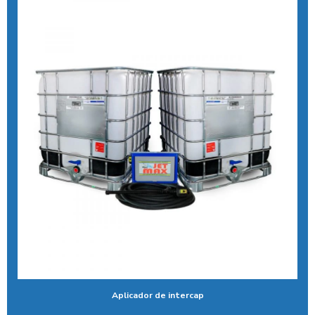
Controlador de banho com moedas
Controlador de banho com pix
Controlador de chuveiro
Controlador de chuveiro com pix
Controlador de ducha para quiosque
Controlador de tempo de banho
Controlador de tempo chuveiro
Desengraxante alcalino biodegradavel
Detergente para lavar caminhões
Ducha automatica para carros
Ducha automotiva
Aplicador de intercap
Ducha azul