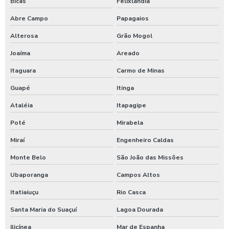
Bicas
Felixlândia
Abre Campo
Papagaios
Alterosa
Grão Mogol
Joaíma
Areado
Itaguara
Carmo de Minas
Guapé
Itinga
Ataléia
Itapagipe
Poté
Mirabela
Miraí
Engenheiro Caldas
Monte Belo
São João das Missões
Ubaporanga
Campos Altos
Itatiaiuçu
Rio Casca
Santa Maria do Suaçuí
Lagoa Dourada
Ilicínea
Mar de Espanha