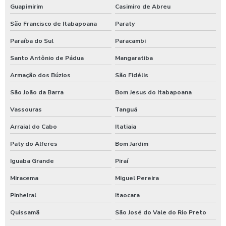
Guapimirim
Casimiro de Abreu
Germicida para carros
São Francisco de Itabapoana
Paraty
Higienização automotiva
Paraíba do Sul
Paracambi
Higienização automotiva contra covid 19
Santo Antônio de Pádua
Mangaratiba
Higienização automotiva preço
Armação dos Búzios
São Fidélis
Higienização automotiva a seco
São João da Barra
Bom Jesus do Itabapoana
Higienização automotiva valor
Vassouras
Tanguá
Higienização automotiva a vapor
Arraial do Cabo
Itatiaia
Higienização de carros preço
Paty do Alferes
Bom Jardim
Higienização de carros valor
Iguaba Grande
Piraí
Lava caminhões
Miracema
Miguel Pereira
Lava ônibus
Pinheiral
Itaocara
Lava rápido self service em posto de gasolina
Quissamã
São José do Vale do Rio Preto