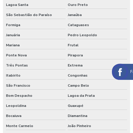
Lagoa Santa
Ouro Preto
Maquina de lavar caminhão de água quente
São Sebastião do Paraíso
Janaúba
Máquina de lavar caminhão três produtos
Formiga
Cataguases
Maquina para lavar caminhões
Januária
Pedro Leopoldo
Máquina para lavar carros
Mariana
Frutal
Máquina para lavar carros portátil
Ponte Nova
Pirapora
Maquina para lavar onibus
Três Pontas
Extrema
F
Itabirito
Congonhas
Máquina de lavar ônibus
São Francisco
Campo Belo
Máquina de lavar ônibus preço
Bom Despacho
Lagoa da Prata
Maquinas para higienização automotiva
Leopoldina
Guaxupé
Maquinas para higienização interna de veiculos
Bocaiuva
Diamantina
Melhores produtos para higienização de carros
Monte Carmelo
João Pinheiro
Moedeiro para calibrador