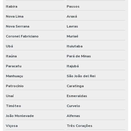
Lavagem de trator
Itabira
Passos
Lavagem de veículos pesados
Nova Lima
Araxá
Limpa sider
Nova Serrana
Lavras
Limpeza de máquinas pesadas
Coronel Fabriciano
Muriaé
Limpeza de trator
Ubá
Ituiutaba
Maquina de aplicar shampoo em carros
Itaúna
Pará de Minas
Maquina para higienização automotiva a vapor
Paracatu
Itajubá
Manhuaçu
São João del Rei
Maquina para higienização de carros
Patrocínio
Caratinga
Maquina de higienização de veiculos
Unaí
Esmeraldas
Máquina de jogar produtos automotivos
Timóteo
Curvelo
Máquina de jogar produtos químicos
João Monlevade
Alfenas
Máquina de jogar sabão
Viçosa
Três Corações
Maquina de jogar sabao para carros