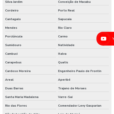
Silva Jardim
Conceição de Macabu
Lavador de ônibus preco
Cordeiro
Porto Real
Lavadora de alta pressão com controle remoto
Cantagalo
Sapucaia
Lavadora de alta pressão para lavar caminhões
Mendes
Rio Claro
Lavadora de alta pressão para lavar ônibus
Porciúncula
Carmo
Lavadora automática de carros
Sumidouro
Natividade
Lavadora automática de carros preço
Cambuci
Italva
Lavadora de caminhão
Carapebus
Quatis
Lavadora de ônibus
Cardoso Moreira
Engenheiro Paulo de Frontin
Lavadora profissional de caminhão 3 produtos
Areal
Aperibé
Lavadora self service de carros
Duas Barras
Trajano de Moraes
Lavagem automática de carros
Santa Maria Madalena
Varre-Sai
Rio das Flores
Comendador Levy Gasparian
Lavagem automática de veículos