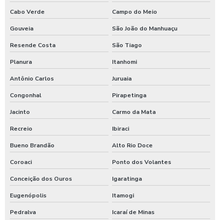
Cabo Verde
Campo do Meio
Gouveia
São João do Manhuaçu
Resende Costa
São Tiago
Planura
Itanhomi
Antônio Carlos
Juruaia
Congonhal
Pirapetinga
Jacinto
Carmo da Mata
Recreio
Ibiraci
Bueno Brandão
Alto Rio Doce
Coroaci
Ponto dos Volantes
Conceição dos Ouros
Igaratinga
Eugenópolis
Itamogi
Pedralva
Icaraí de Minas