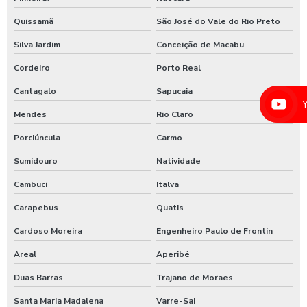
Lavadora de alta pressão com controle remoto
Quissamã
São José do Vale do Rio Preto
Lavadora de alta pressão para lavar caminhões
Silva Jardim
Conceição de Macabu
Lavadora de alta pressão para lavar ônibus
Cordeiro
Porto Real
Lavadora automática de carros
Cantagalo
Sapucaia
Lavadora automática de carros preço
Mendes
Rio Claro
Lavadora de caminhão
Porciúncula
Carmo
Lavadora de ônibus
Sumidouro
Natividade
Lavadora profissional de caminhão 3 produtos
Cambuci
Italva
Lavadora self service de carros
Carapebus
Quatis
Cardoso Moreira
Engenheiro Paulo de Frontin
Lavagem automática de carros
Areal
Aperibé
Lavagem automática de veículos
Duas Barras
Trajano de Moraes
Lavagem de caminhão
Santa Maria Madalena
Varre-Sai