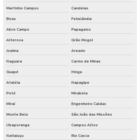
Martinho Campos
Candeias
Bicas
Felixlândia
Abre Campo
Papagaios
Alterosa
Grão Mogol
Joaíma
Areado
Itaguara
Carmo de Minas
Guapé
Itinga
Ataléia
Itapagipe
Poté
Mirabela
Miraí
Engenheiro Caldas
Monte Belo
São João das Missões
Ubaporanga
Campos Altos
Itatiaiuçu
Rio Casca