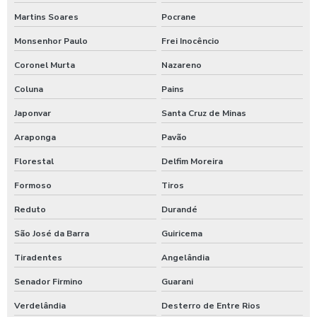
Martins Soares
Pocrane
Monsenhor Paulo
Frei Inocêncio
Coronel Murta
Nazareno
Coluna
Pains
Japonvar
Santa Cruz de Minas
Araponga
Pavão
Florestal
Delfim Moreira
Formoso
Tiros
Reduto
Durandé
São José da Barra
Guiricema
Tiradentes
Angelândia
Senador Firmino
Guarani
Verdelândia
Desterro de Entre Rios