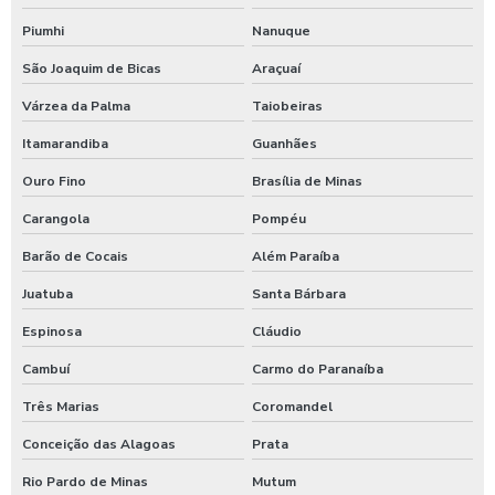
Produtos para tratamento de agua
Piumhi
Nanuque
Shampoo carros com cera
São Joaquim de Bicas
Araçuaí
Shampoo para lavagem de carros
Várzea da Palma
Taiobeiras
Itamarandiba
Guanhães
Shampoo de lavar carros
Ouro Fino
Brasília de Minas
Shampoozeira a ar
Carangola
Pompéu
Shampoozeira automotiva
Barão de Cocais
Além Paraíba
Shampoozeira automotiva manual
Juatuba
Santa Bárbara
Shampoozeira automotiva pneumática
Espinosa
Cláudio
Shampoozeira automotiva profissional
Cambuí
Carmo do Paranaíba
Shampoozeira eletrônica
Três Marias
Coromandel
Shampoozeira industrial
Conceição das Alagoas
Prata
Shampoozeira para lava rápido
Rio Pardo de Minas
Mutum