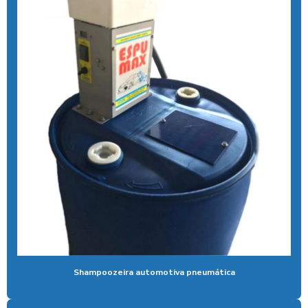
Aspirador moedas
Aspirador de pó fichas e moedas
Aspirador de pó ideal para carros
Aspirador de pó industrial para carros
Aspirador de pó de moeda
Aspirador de pó self service
Aspirador para posto ficha
Aspirador para posto de gasolina
Aspirador para posto de lavagem
Aspirador para posto com sistema pix
Shampoozeira automotiva pneumática
Aspirador profissional para carros
Aspirador self service para eletroposto