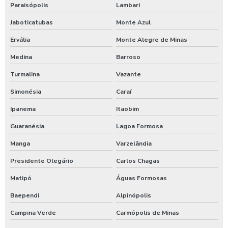
Timer para chuveiro com fichas
Paraisópolis
Lambari
Jaboticatubas
Monte Azul
Timer de chuveiro com pix
Ervália
Monte Alegre de Minas
Timer para ducha de praia
Medina
Barroso
Valor para higienização automotiva
Turmalina
Vazante
Simonésia
Caraí
Ipanema
Itaobim
Guaranésia
Lagoa Formosa
Manga
Varzelândia
Presidente Olegário
Carlos Chagas
Matipó
Águas Formosas
Baependi
Alpinópolis
Campina Verde
Carmópolis de Minas