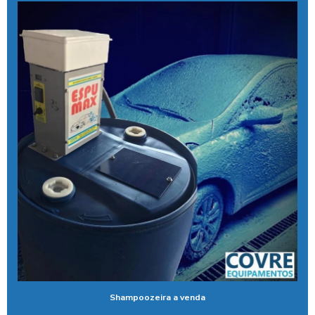
Aspirador self service fichas
Aspirador self service moedas
Aspirador self service onde encontrar
Aspirador self service pagamento pix
Aspirador self service com pix
Aspirador self service pix preço
Aspirador self service para postos com pix
Aspirador self service preço
Aspirador self service com qr code
Bomba de alta pressão com controle remoto
Bomba para lavar caminhão
Shampoozeira a venda
Cal liquida para tratamento de agua