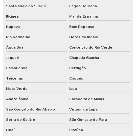
Santa Maria do Suaçuí
Lagoa Dourada
Ilicínea
Mar de Espanha
Itapeva
Bom Repouso
Rio Vermelho
Dores do Indaiá
Água Boa
Conceição do Rio Verde
Jequeri
Chapada Gaúcha
Cambuquira
Perdigão
Teixeiras
Cristais
Mato Verde
Iapu
Andrelândia
Cachoeira de Minas
São Gonçalo do Rio Abaixo
Virgem da Lapa
Serra do Salitre
São Gonçalo do Pará
Ubaí
Piraúba