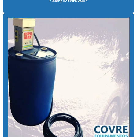
Shampoozeira valor
Controlador de banho com pix
Controlador de chuveiro
Controlador de chuveiro com pix
Controlador de ducha para quiosque
Controlador de tempo de banho
Controlador de tempo chuveiro
Desengraxante alcalino biodegradavel
Detergente para lavar caminhões
Ducha automatica para carros
Ducha automotiva
Ducha azul
Ducha azul para carros