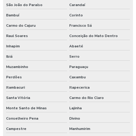
Sulfato de alumínio para tratamento de água
São João do Paraíso
Carandaí
Bambuí
Corinto
Sulfato de alumínio tratamento de efluente
Carmo do Cajuru
Francisco Sá
Tarifador de banho para praia
Raul Soares
Conceição do Mato Dentro
Tarifador para calibrador
Inhapim
Abaeté
Tarifador para calibrador com fichas
Ibiá
Serro
Tarifador para calibrador com moedas
Muzambinho
Paraguaçu
Tarifador para calibrador com pix
Perdões
Caxambu
Temporizador de banho com pix
Itambacuri
Itapecerica
Temporizador de chuveiro com ficha
Santa Vitória
Carmo do Rio Claro
Temporizador de chuveiros
Monte Santo de Minas
Lajinha
Temporizador para chuveiros pagamento pix
Conselheiro Pena
Divino
Temporizador de ducha para quiosque
Campestre
Manhumirim