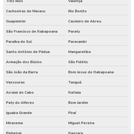
Três Rios
Valença
Higienização automotiva
Cachoeiras de Macacu
Rio Bonito
Higienização automotiva contra covid 19
Guapimirim
Casimiro de Abreu
Higienização automotiva preço
São Francisco de Itabapoana
Paraty
Higienização automotiva a seco
Paraíba do Sul
Paracambi
Higienização automotiva valor
Santo Antônio de Pádua
Mangaratiba
Higienização automotiva a vapor
Armação dos Búzios
São Fidélis
Higienização de carros preço
São João da Barra
Bom Jesus do Itabapoana
Higienização de carros valor
Vassouras
Tanguá
Lava caminhões
Arraial do Cabo
Itatiaia
Lava ônibus
Paty do Alferes
Bom Jardim
Iguaba Grande
Piraí
Lava rápido self service em posto de gasolina
Miracema
Miguel Pereira
Lavador de ônibus preco
Pinheiral
Itaocara