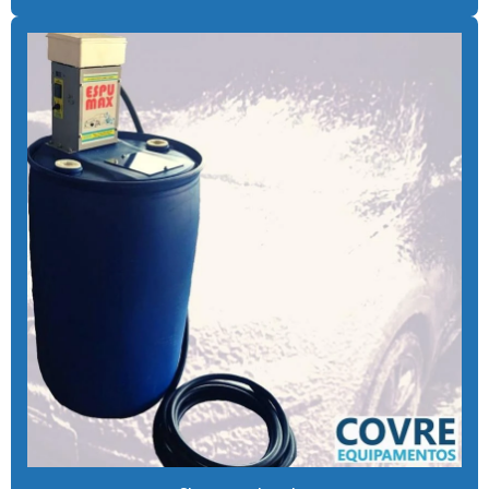
Cal para tratamento de água
Calibrador pneu moedeiro
Calibrador de pneus com pagamento via pix
Cera de máquina
Chuveiro tarifador pix
Coagulante orgânico
Coagulante orgânico tanino
Contador de banhos
Controlador de banho
Controlador de banho digital
Controlador de banho com ficha
Controlador de banho com moedas