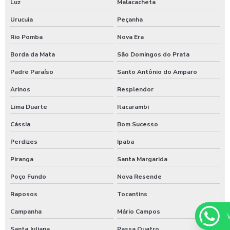
Luz
Malacacheta
Urucuia
Peçanha
Rio Pomba
Nova Era
Borda da Mata
São Domingos do Prata
Padre Paraíso
Santo Antônio do Amparo
Arinos
Resplendor
Lima Duarte
Itacarambi
Cássia
Bom Sucesso
Perdizes
Ipaba
Piranga
Santa Margarida
Poço Fundo
Nova Resende
Raposos
Tocantins
Campanha
Mário Campos
Santa Juliana
Passa Quatro