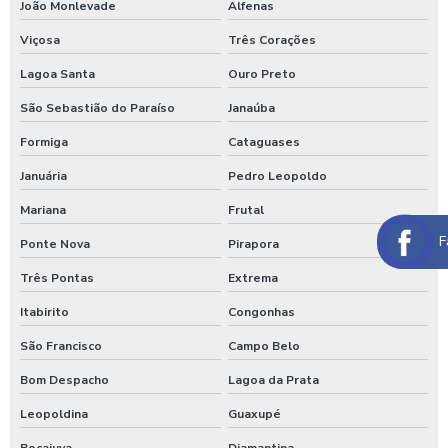
João Monlevade
Alfenas
Máquina de lavar caminhão três produtos
Viçosa
Três Corações
Maquina para lavar caminhões
Lagoa Santa
Ouro Preto
Máquina para lavar carros
São Sebastião do Paraíso
Janaúba
Máquina para lavar carros portátil
Formiga
Cataguases
Januária
Pedro Leopoldo
Maquina para lavar onibus
Mariana
Frutal
Máquina de lavar ônibus
F
Ponte Nova
Pirapora
Máquina de lavar ônibus preço
Três Pontas
Extrema
Maquinas para higienização automotiva
Itabirito
Congonhas
Maquinas para higienização interna de veiculos
São Francisco
Campo Belo
Melhores produtos para higienização de carros
Bom Despacho
Lagoa da Prata
Moedeiro para calibrador
Leopoldina
Guaxupé
Moedeiro para calibrador de pneus