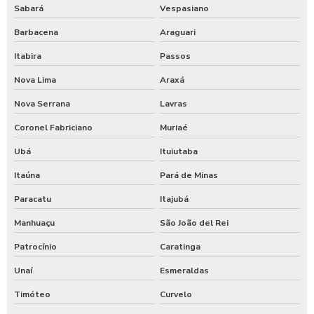
Sabará
Vespasiano
Limpa sider
Barbacena
Araguari
Limpeza de máquinas pesadas
Itabira
Passos
Limpeza de trator
Nova Lima
Araxá
Maquina de aplicar shampoo em carros
Nova Serrana
Lavras
Maquina para higienização automotiva a vapor
Coronel Fabriciano
Muriaé
Ubá
Ituiutaba
Maquina para higienização de carros
Itaúna
Pará de Minas
Maquina de higienização de veiculos
Paracatu
Itajubá
Máquina de jogar produtos automotivos
Manhuaçu
São João del Rei
Máquina de jogar produtos químicos
Patrocínio
Caratinga
Máquina de jogar sabão
Unaí
Esmeraldas
Maquina de jogar sabao para carros
Timóteo
Curvelo
Maquina de lavar caminhão de água quente