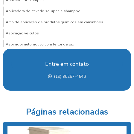
Aplicador de solupan
Aplicadora de ativado solupan e shampoo
Arco de aplicação de produtos químicos em caminhões
Aspiração veículos
Aspirador automotivo com leitor de pix
Aspirador automotivo com pagamento via pix para posto
Entre em contato
Aspirador de carros
(19) 98267-4548
Aspirador de carros para lava rapido
Aspirador de carros portátil preço
Aspirador de carros preço
Páginas relacionadas
Aspirador de carros profissional
Aspirador com cobrança por pix para posto
Aspirador para lava rápido profissional