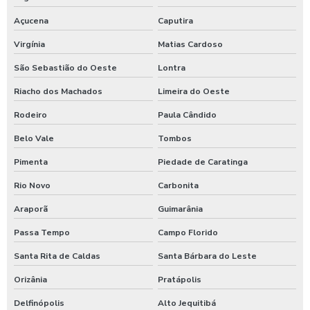
Açucena
Caputira
Virgínia
Matias Cardoso
São Sebastião do Oeste
Lontra
Riacho dos Machados
Limeira do Oeste
Rodeiro
Paula Cândido
Belo Vale
Tombos
Pimenta
Piedade de Caratinga
Rio Novo
Carbonita
Araporã
Guimarânia
Passa Tempo
Campo Florido
Santa Rita de Caldas
Santa Bárbara do Leste
Orizânia
Pratápolis
Delfinópolis
Alto Jequitibá