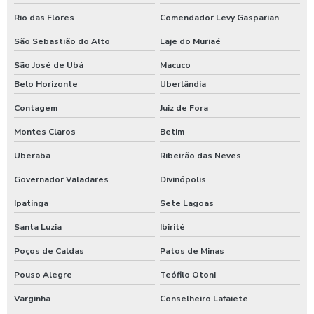
Lavagem de caminhão equipamentos
Rio das Flores
Comendador Levy Gasparian
Lavagem de caminhão de lixo
São Sebastião do Alto
Laje do Muriaé
Lavagem de caminhão preço
São José de Ubá
Macuco
Lavagem de carros self service
Belo Horizonte
Uberlândia
Lavagem expressa
Contagem
Juiz de Fora
Lavagem expressa de carros
Montes Claros
Betim
Uberaba
Ribeirão das Neves
Lavagem de máquinas agrícolas
Governador Valadares
Divinópolis
Lavagem de máquinas pesadas
Ipatinga
Sete Lagoas
Lavagem de ônibus
Santa Luzia
Ibirité
Lavagem self service de automóveis
Poços de Caldas
Patos de Minas
Lavagem self service carros
Pouso Alegre
Teófilo Otoni
Lavagem de trator
Varginha
Conselheiro Lafaiete
Lavagem de veículos pesados