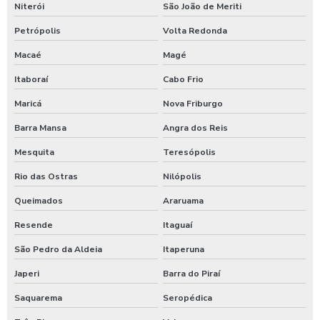
Niterói
São João de Meriti
Equipamentos para higienização automotiva
Petrópolis
Volta Redonda
Equipamentos para higienização de veiculos
Macaé
Magé
Equipamentos para lavagem de caminhoes
Itaboraí
Cabo Frio
Equipamentos para lavagem de carros
Maricá
Nova Friburgo
Espuma azul para lava rapido
Barra Mansa
Angra dos Reis
Espuma azul para lavar carros
Mesquita
Teresópolis
Espuma de neve para lavar carros
Rio das Ostras
Nilópolis
Ficheiro para chuveiro
Queimados
Araruama
Ficheiro para ducha de praia
Resende
Itaguaí
Fornecedor de aspirador self service
São Pedro da Aldeia
Itaperuna
Germicida automotivo
Japeri
Barra do Piraí
Saquarema
Seropédica
Germicida para carros