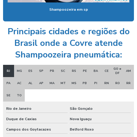
Ducha azul lava rápido
Shampoozeira em sp
Ducha azul maquina
Ducha azul preço
Principais cidades e regiões do
Ducha rapida para carros
Brasil onde a Covre atende
Economizador de banho para postos
Shampoozeira pneumática:
Economizador de banho para quiosques de praia
GO e
RJ
MG
ES
SP
PR
SC
RS
PE
BA
CE
AM
Emoliente alcalino
DF
PA
AC
AL
AP
MA
MT
MS
PB
PI
RN
RO
RR
Equipamento para higienização de carros
Equipamento de lavagem automotiva
SE
TO
Equipamento para lavagem de onibus
Rio de Janeiro
São Gonçalo
Equipamento de limpeza de colheitadeiras
Duque de Caxias
Nova Iguaçu
Campos dos Goytacazes
Belford Roxo
Equipamento de limpeza manual de caminhão