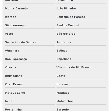
Bocaiuva
Diamantina
Moedeiro tarifador para calibrador de pneus
Monte Carmelo
João Pinheiro
Pastilha de cloro para tratamento de água
Igarapé
Santana do Paraíso
Polímero catiônico tratamento de água
São Lourenço
Santos Dumont
Arcos
São Gotardo
Posto com aspirador self service
Santa Rita do Sapucaí
Andradas
Posto com aspirador self service sp
Almenara
Salinas
Posto de lavagem de caminhões
Boa Esperança
Capelinha
Preço de controlador de banho
Oliveira
Visconde do Rio Branco
Produto para higienização interna de veiculos
Brumadinho
Caeté
Produtos para lavagem de caminhões
Ouro Branco
Iturama
Produtos para limpeza interna automotiva
Mateus Leme
Machado
Produtos quimico para lavagem de caminhão
Jaíba
Matozinhos
Produtos quimicos para lavagem automotiva
Porteirinha
Sarzedo