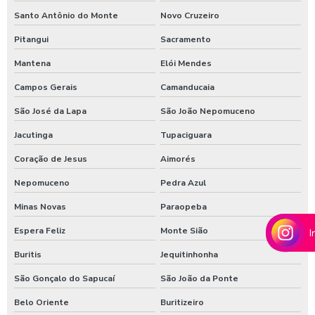
Shampoozeira para lavar caminhão
Santo Antônio do Monte
Novo Cruzeiro
Shampoozeira onde comprar
Pitangui
Sacramento
Mantena
Elói Mendes
Shampoozeira pneumática
Campos Gerais
Camanducaia
Shampoozeira profissional
São José da Lapa
São João Nepomuceno
Shampoozeira sao paulo
Jacutinga
Tupaciguara
Shampoozeira em sp
Coração de Jesus
Aimorés
Shampoozeira valor
Nepomuceno
Pedra Azul
Shampoozeira a venda
Minas Novas
Paraopeba
Sistema de lavagem para agro
Espera Feliz
Monte Sião
I
Sistema de lavagem para agroindústria
Buritis
Jequitinhonha
Sistema de lavagem de ônibus
São Gonçalo do Sapucaí
São João da Ponte
Sistema de lavagem para transportadora
Belo Oriente
Buritizeiro