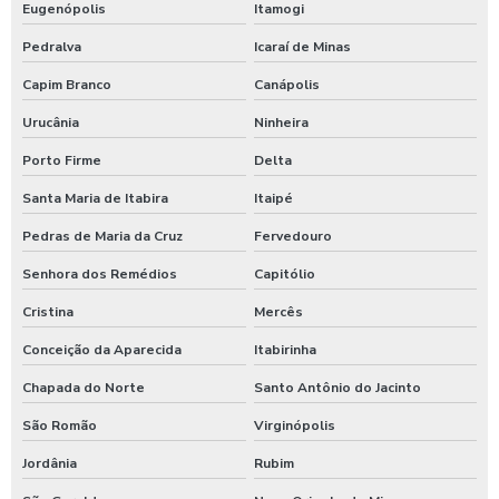
Eugenópolis
Itamogi
Pedralva
Icaraí de Minas
Capim Branco
Canápolis
Urucânia
Ninheira
Porto Firme
Delta
Santa Maria de Itabira
Itaipé
Pedras de Maria da Cruz
Fervedouro
Senhora dos Remédios
Capitólio
Cristina
Mercês
Conceição da Aparecida
Itabirinha
Chapada do Norte
Santo Antônio do Jacinto
São Romão
Virginópolis
Jordânia
Rubim