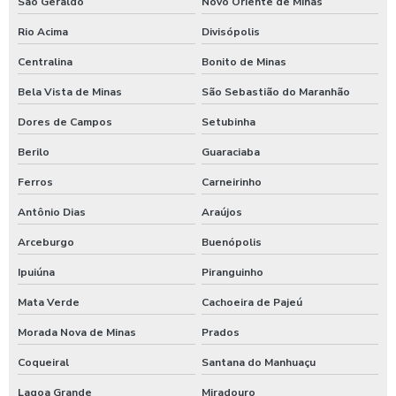
São Geraldo
Novo Oriente de Minas
Rio Acima
Divisópolis
Centralina
Bonito de Minas
Bela Vista de Minas
São Sebastião do Maranhão
Dores de Campos
Setubinha
Berilo
Guaraciaba
Ferros
Carneirinho
Antônio Dias
Araújos
Arceburgo
Buenópolis
Ipuiúna
Piranguinho
Mata Verde
Cachoeira de Pajeú
Morada Nova de Minas
Prados
Coqueiral
Santana do Manhuaçu
Lagoa Grande
Miradouro