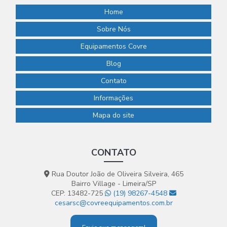
Home
Sobre Nós
Equipamentos Covre
Blog
Contato
Informações
Mapa do site
CONTATO
Rua Doutor João de Oliveira Silveira, 465
Bairro Village - Limeira/SP
CEP: 13482-725
(19) 98267-4548
cesarsc@covreequipamentos.com.br