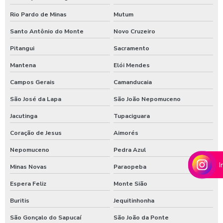
Shampoozeira para lavar caminhão
Rio Pardo de Minas
Mutum
Shampoozeira onde comprar
Santo Antônio do Monte
Novo Cruzeiro
Shampoozeira pneumática
Pitangui
Sacramento
Mantena
Elói Mendes
Shampoozeira profissional
Campos Gerais
Camanducaia
Shampoozeira sao paulo
São José da Lapa
São João Nepomuceno
Shampoozeira em sp
Jacutinga
Tupaciguara
Shampoozeira valor
Coração de Jesus
Aimorés
Shampoozeira a venda
Nepomuceno
Pedra Azul
Sistema de lavagem para agro
I
Minas Novas
Paraopeba
Sistema de lavagem para agroindústria
Espera Feliz
Monte Sião
Sistema de lavagem de ônibus
Buritis
Jequitinhonha
Sistema de lavagem para transportadora
São Gonçalo do Sapucaí
São João da Ponte