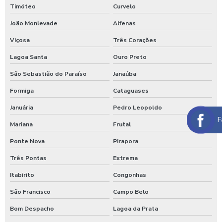
Timóteo
Curvelo
Máquina de lavar caminhão três produtos
João Monlevade
Alfenas
Maquina para lavar caminhões
Viçosa
Três Corações
Máquina para lavar carros
Lagoa Santa
Ouro Preto
Máquina para lavar carros portátil
São Sebastião do Paraíso
Janaúba
Maquina para lavar onibus
Formiga
Cataguases
Januária
Pedro Leopoldo
Máquina de lavar ônibus
F
Mariana
Frutal
Máquina de lavar ônibus preço
Ponte Nova
Pirapora
Maquinas para higienização automotiva
Três Pontas
Extrema
Maquinas para higienização interna de veiculos
Itabirito
Congonhas
Melhores produtos para higienização de carros
São Francisco
Campo Belo
Moedeiro para calibrador
Bom Despacho
Lagoa da Prata
Moedeiro para calibrador de pneus