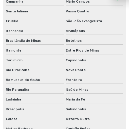
Campanha
Mário Campos
Santa Juliana
Passa Quatro
Cruzília
São João Evangelista
Itanhandu
Alvinópolis
Brasilândia de Minas
Botelhos
Itamonte
Entre Rios de Minas
Tarumirim
Capinópolis
Rio Piracicaba
Nova Ponte
Bom Jesus do Galho
Fronteira
Rio Paranaíba
Itaú de Minas
Ladainha
Maria da Fé
Brazópolis
Sabinópolis
Caldas
Astolfo Dutra
Matias Barbosa
Capitão Enéas