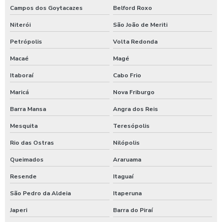
Equipamentos para higienização automotiva
Campos dos Goytacazes
Belford Roxo
Niterói
São João de Meriti
Equipamentos para higienização de veiculos
Petrópolis
Volta Redonda
Equipamentos para lavagem de caminhoes
Macaé
Magé
Equipamentos para lavagem de carros
Itaboraí
Cabo Frio
Espuma azul para lava rapido
Maricá
Nova Friburgo
Espuma azul para lavar carros
Barra Mansa
Angra dos Reis
Espuma de neve para lavar carros
Mesquita
Teresópolis
Ficheiro para chuveiro
Rio das Ostras
Nilópolis
Ficheiro para ducha de praia
Queimados
Araruama
Fornecedor de aspirador self service
Resende
Itaguaí
Germicida automotivo
São Pedro da Aldeia
Itaperuna
Germicida para carros
Japeri
Barra do Piraí