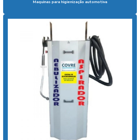
Maquinas para higienização automotiva
Controlador de banho com pix
Controlador de chuveiro
Controlador de chuveiro com pix
Controlador de ducha para quiosque
Controlador de tempo de banho
Controlador de tempo chuveiro
Desengraxante alcalino biodegradavel
Detergente para lavar caminhões
Ducha automatica para carros
Ducha automotiva
Ducha azul
Ducha azul para carros