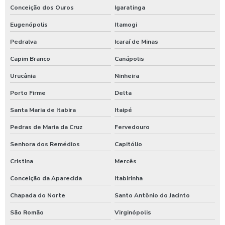
Conceição dos Ouros
Igaratinga
Eugenópolis
Itamogi
Pedralva
Icaraí de Minas
Capim Branco
Canápolis
Urucânia
Ninheira
Porto Firme
Delta
Santa Maria de Itabira
Itaipé
Pedras de Maria da Cruz
Fervedouro
Senhora dos Remédios
Capitólio
Cristina
Mercês
Conceição da Aparecida
Itabirinha
Chapada do Norte
Santo Antônio do Jacinto
São Romão
Virginópolis