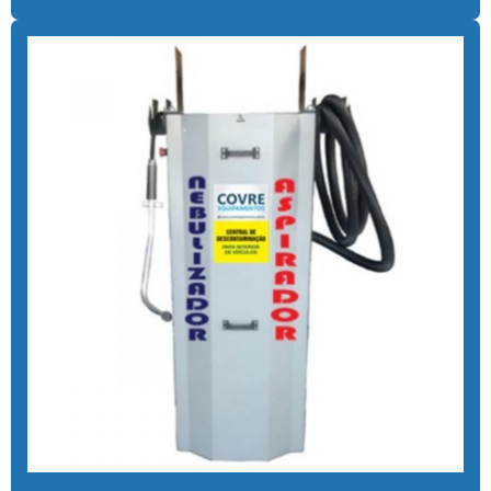
Cal para tratamento de água
Calibrador pneu moedeiro
Calibrador de pneus com pagamento via pix
Cera de máquina
Chuveiro tarifador pix
Coagulante orgânico
Coagulante orgânico tanino
Contador de banhos
Controlador de banho
Controlador de banho digital
Controlador de banho com ficha
Controlador de banho com moedas