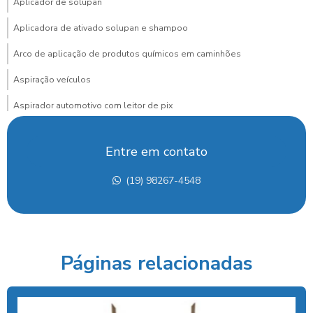
Aplicador de solupan
Aplicadora de ativado solupan e shampoo
Arco de aplicação de produtos químicos em caminhões
Aspiração veículos
Aspirador automotivo com leitor de pix
Aspirador automotivo com pagamento via pix para posto
Entre em contato
Aspirador de carros
(19) 98267-4548
Aspirador de carros para lava rapido
Aspirador de carros portátil preço
Aspirador de carros preço
Páginas relacionadas
Aspirador de carros profissional
Aspirador com cobrança por pix para posto
Aspirador para lava rápido profissional