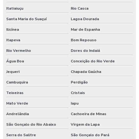
Itatiaiuçu
Rio Casca
Santa Maria do Suaçuí
Lagoa Dourada
Ilicínea
Mar de Espanha
Itapeva
Bom Repouso
Rio Vermelho
Dores do Indaiá
Água Boa
Conceição do Rio Verde
Jequeri
Chapada Gaúcha
Cambuquira
Perdigão
Teixeiras
Cristais
Mato Verde
Iapu
Andrelândia
Cachoeira de Minas
São Gonçalo do Rio Abaixo
Virgem da Lapa
Serra do Salitre
São Gonçalo do Pará