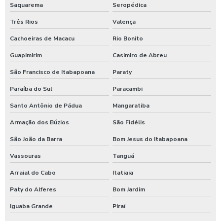
Saquarema
Seropédica
Higienização automotiva
Três Rios
Valença
Higienização automotiva contra covid 19
Cachoeiras de Macacu
Rio Bonito
Higienização automotiva preço
Guapimirim
Casimiro de Abreu
Higienização automotiva a seco
São Francisco de Itabapoana
Paraty
Higienização automotiva valor
Paraíba do Sul
Paracambi
Higienização automotiva a vapor
Santo Antônio de Pádua
Mangaratiba
Higienização de carros preço
Armação dos Búzios
São Fidélis
Higienização de carros valor
São João da Barra
Bom Jesus do Itabapoana
Lava caminhões
Vassouras
Tanguá
Lava ônibus
Arraial do Cabo
Itatiaia
Lava rápido self service em posto de gasolina
Paty do Alferes
Bom Jardim
Iguaba Grande
Piraí
Lavador de ônibus preco