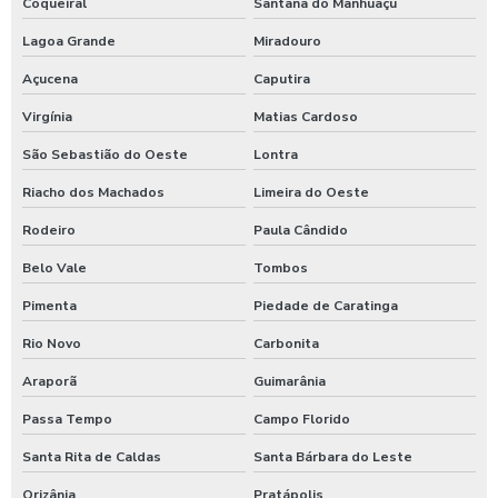
Coqueiral
Santana do Manhuaçu
Lagoa Grande
Miradouro
Açucena
Caputira
Virgínia
Matias Cardoso
São Sebastião do Oeste
Lontra
Riacho dos Machados
Limeira do Oeste
Rodeiro
Paula Cândido
Belo Vale
Tombos
Pimenta
Piedade de Caratinga
Rio Novo
Carbonita
Araporã
Guimarânia
Passa Tempo
Campo Florido
Santa Rita de Caldas
Santa Bárbara do Leste
Orizânia
Pratápolis