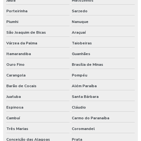
Jaíba
Matozinhos
Produtos para tratamento de agua
Porteirinha
Sarzedo
Shampoo carros com cera
Piumhi
Nanuque
Shampoo para lavagem de carros
São Joaquim de Bicas
Araçuaí
Shampoo de lavar carros
Várzea da Palma
Taiobeiras
Itamarandiba
Guanhães
Shampoozeira a ar
Ouro Fino
Brasília de Minas
Shampoozeira automotiva
Carangola
Pompéu
Shampoozeira automotiva manual
Barão de Cocais
Além Paraíba
Shampoozeira automotiva pneumática
Juatuba
Santa Bárbara
Shampoozeira automotiva profissional
Espinosa
Cláudio
Shampoozeira eletrônica
Cambuí
Carmo do Paranaíba
Shampoozeira industrial
Três Marias
Coromandel
Shampoozeira para lava rápido
Conceição das Alagoas
Prata