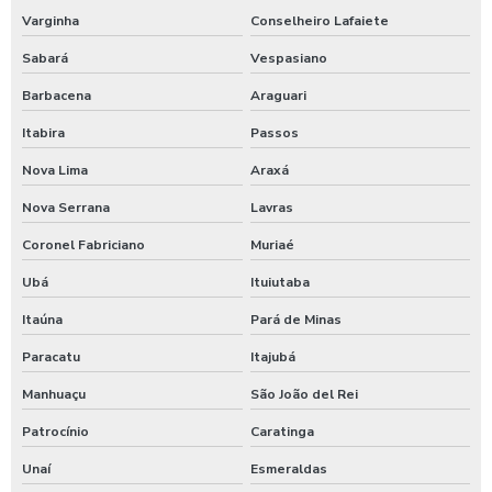
Lavagem de veículos pesados
Varginha
Conselheiro Lafaiete
Limpa sider
Sabará
Vespasiano
Limpeza de máquinas pesadas
Barbacena
Araguari
Limpeza de trator
Itabira
Passos
Maquina de aplicar shampoo em carros
Nova Lima
Araxá
Maquina para higienização automotiva a vapor
Nova Serrana
Lavras
Maquina para higienização de carros
Coronel Fabriciano
Muriaé
Ubá
Ituiutaba
Maquina de higienização de veiculos
Itaúna
Pará de Minas
Máquina de jogar produtos automotivos
Paracatu
Itajubá
Máquina de jogar produtos químicos
Manhuaçu
São João del Rei
Máquina de jogar sabão
Patrocínio
Caratinga
Maquina de jogar sabao para carros
Unaí
Esmeraldas
Maquina de lavar caminhão de água quente