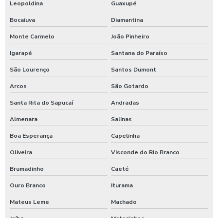
Leopoldina
Guaxupé
Moedeiro tarifador para calibrador de pneus
Bocaiuva
Diamantina
Pastilha de cloro para tratamento de água
Monte Carmelo
João Pinheiro
Polímero catiônico tratamento de água
Igarapé
Santana do Paraíso
Posto com aspirador self service
São Lourenço
Santos Dumont
Posto com aspirador self service sp
Arcos
São Gotardo
Santa Rita do Sapucaí
Andradas
Posto de lavagem de caminhões
Almenara
Salinas
Preço de controlador de banho
Boa Esperança
Capelinha
Produto para higienização interna de veiculos
Oliveira
Visconde do Rio Branco
Produtos para lavagem de caminhões
Brumadinho
Caeté
Produtos para limpeza interna automotiva
Ouro Branco
Iturama
Produtos quimico para lavagem de caminhão
Mateus Leme
Machado
Produtos quimicos para lavagem automotiva