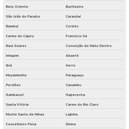
Sulfato de alumínio para tratamento de água
Belo Oriente
Buritizeiro
Sulfato de alumínio tratamento de efluente
São João do Paraíso
Carandaí
Tarifador de banho para praia
Bambuí
Corinto
Carmo do Cajuru
Francisco Sá
Tarifador para calibrador
Raul Soares
Conceição do Mato Dentro
Tarifador para calibrador com fichas
Inhapim
Abaeté
Tarifador para calibrador com moedas
Ibiá
Serro
Tarifador para calibrador com pix
Muzambinho
Paraguaçu
Temporizador de banho com pix
Perdões
Caxambu
Temporizador de chuveiro com ficha
Itambacuri
Itapecerica
Temporizador de chuveiros
Santa Vitória
Carmo do Rio Claro
Temporizador para chuveiros pagamento pix
Monte Santo de Minas
Lajinha
Temporizador de ducha para quiosque
Conselheiro Pena
Divino