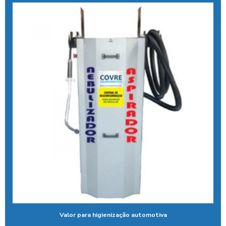
Aspirador self service fichas
Aspirador self service moedas
Aspirador self service onde encontrar
Aspirador self service pagamento pix
Aspirador self service com pix
Aspirador self service pix preço
Aspirador self service para postos com pix
Aspirador self service preço
Aspirador self service com qr code
Bomba de alta pressão com controle remoto
Bomba para lavar caminhão
Valor para higienização automotiva
Cal liquida para tratamento de agua