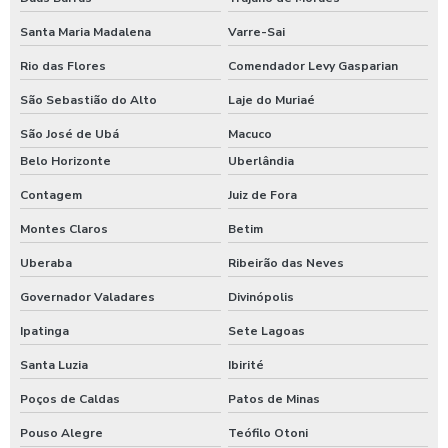
Lavagem de caminhão equipamentos
Santa Maria Madalena
Varre-Sai
Lavagem de caminhão de lixo
Rio das Flores
Comendador Levy Gasparian
Lavagem de caminhão preço
São Sebastião do Alto
Laje do Muriaé
Lavagem de carros self service
São José de Ubá
Macuco
Lavagem expressa
Belo Horizonte
Uberlândia
Lavagem expressa de carros
Contagem
Juiz de Fora
Lavagem de máquinas agrícolas
Montes Claros
Betim
Lavagem de máquinas pesadas
Uberaba
Ribeirão das Neves
Governador Valadares
Divinópolis
Lavagem de ônibus
Ipatinga
Sete Lagoas
Lavagem self service de automóveis
Santa Luzia
Ibirité
Lavagem self service carros
Poços de Caldas
Patos de Minas
Lavagem de trator
Pouso Alegre
Teófilo Otoni