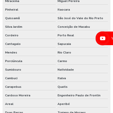
Miracema
Miguel Pereira
Lavadora de alta pressão com controle remoto
Pinheiral
Itaocara
Lavadora de alta pressão para lavar caminhões
Quissamã
São José do Vale do Rio Preto
Lavadora de alta pressão para lavar ônibus
Silva Jardim
Conceição de Macabu
Lavadora automática de carros
Cordeiro
Porto Real
Lavadora automática de carros preço
Cantagalo
Sapucaia
Lavadora de caminhão
Mendes
Rio Claro
Lavadora de ônibus
Porciúncula
Carmo
Lavadora profissional de caminhão 3 produtos
Sumidouro
Natividade
Lavadora self service de carros
Cambuci
Italva
Lavagem automática de carros
Carapebus
Quatis
Lavagem automática de veículos
Cardoso Moreira
Engenheiro Paulo de Frontin
Areal
Aperibé
Lavagem de caminhão
Duas Barras
Trajano de Moraes