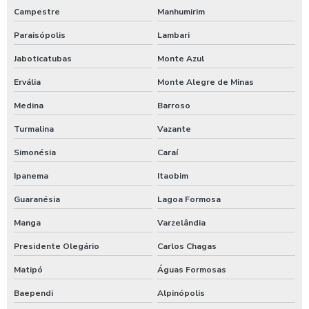
Timer para chuveiro com fichas
Campestre
Manhumirim
Timer de chuveiro com pix
Paraisópolis
Lambari
Jaboticatubas
Monte Azul
Timer para ducha de praia
Ervália
Monte Alegre de Minas
Valor para higienização automotiva
Medina
Barroso
Turmalina
Vazante
Simonésia
Caraí
Ipanema
Itaobim
Guaranésia
Lagoa Formosa
Manga
Varzelândia
Presidente Olegário
Carlos Chagas
Matipó
Águas Formosas
Baependi
Alpinópolis