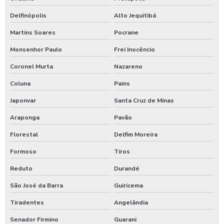
Delfinópolis
Alto Jequitibá
Martins Soares
Pocrane
Monsenhor Paulo
Frei Inocêncio
Coronel Murta
Nazareno
Coluna
Pains
Japonvar
Santa Cruz de Minas
Araponga
Pavão
Florestal
Delfim Moreira
Formoso
Tiros
Reduto
Durandé
São José da Barra
Guiricema
Tiradentes
Angelândia
Senador Firmino
Guarani