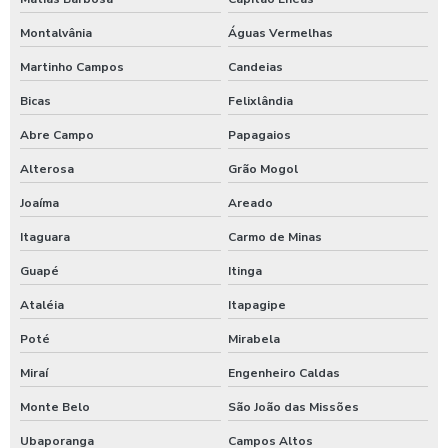
Montalvânia
Águas Vermelhas
Martinho Campos
Candeias
Bicas
Felixlândia
Abre Campo
Papagaios
Alterosa
Grão Mogol
Joaíma
Areado
Itaguara
Carmo de Minas
Guapé
Itinga
Ataléia
Itapagipe
Poté
Mirabela
Miraí
Engenheiro Caldas
Monte Belo
São João das Missões
Ubaporanga
Campos Altos