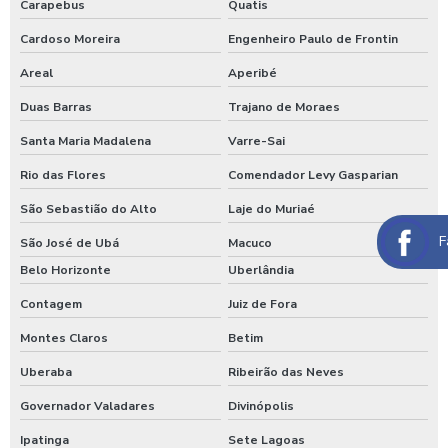
Carapebus
Quatis
Lavadora de ônibus
Cardoso Moreira
Engenheiro Paulo de Frontin
Lavadora profissional de caminhão 3 produtos
Areal
Aperibé
Lavadora self service de carros
Duas Barras
Trajano de Moraes
Lavagem automática de carros
Santa Maria Madalena
Varre-Sai
Lavagem automática de veículos
Rio das Flores
Comendador Levy Gasparian
Lavagem de caminhão
São Sebastião do Alto
Laje do Muriaé
F
Lavagem de caminhão equipamentos
São José de Ubá
Macuco
Belo Horizonte
Uberlândia
Lavagem de caminhão de lixo
Contagem
Juiz de Fora
Lavagem de caminhão preço
Montes Claros
Betim
Lavagem de carros self service
Uberaba
Ribeirão das Neves
Lavagem expressa
Governador Valadares
Divinópolis
Lavagem expressa de carros
Ipatinga
Sete Lagoas