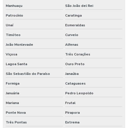
Maquina para higienização de carros
Manhuaçu
São João del Rei
Maquina de higienização de veiculos
Patrocínio
Caratinga
Máquina de jogar produtos automotivos
Unaí
Esmeraldas
Timóteo
Curvelo
Máquina de jogar produtos químicos
João Monlevade
Alfenas
Máquina de jogar sabão
Viçosa
Três Corações
Maquina de jogar sabao para carros
Lagoa Santa
Ouro Preto
Maquina de lavar caminhão de água quente
São Sebastião do Paraíso
Janaúba
Máquina de lavar caminhão três produtos
Formiga
Cataguases
Maquina para lavar caminhões
Januária
Pedro Leopoldo
Máquina para lavar carros
Mariana
Frutal
Máquina para lavar carros portátil
Ponte Nova
Pirapora
Maquina para lavar onibus
Três Pontas
Extrema