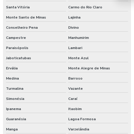
Santa Vitória
Carmo do Rio Claro
Tarifador para calibrador com pix
Monte Santo de Minas
Lajinha
Temporizador de banho com pix
Conselheiro Pena
Divino
Temporizador de chuveiro com ficha
Campestre
Manhumirim
Temporizador de chuveiros
Paraisópolis
Lambari
Temporizador para chuveiros pagamento pix
Jaboticatubas
Monte Azul
Temporizador de ducha para quiosque
Ervália
Monte Alegre de Minas
Timer para chuveiro com fichas
Medina
Barroso
Timer de chuveiro com pix
Turmalina
Vazante
Timer para ducha de praia
Simonésia
Caraí
Valor para higienização automotiva
Ipanema
Itaobim
Guaranésia
Lagoa Formosa
Manga
Varzelândia