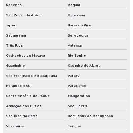
Resende
Itaguaí
Espuma de neve para lavar carros
São Pedro da Aldeia
Itaperuna
Ficheiro para chuveiro
Japeri
Barra do Piraí
Ficheiro para ducha de praia
Saquarema
Seropédica
Fornecedor de aspirador self service
Três Rios
Valença
Germicida automotivo
Cachoeiras de Macacu
Rio Bonito
Germicida para carros
Guapimirim
Casimiro de Abreu
Higienização automotiva
São Francisco de Itabapoana
Paraty
Higienização automotiva contra covid 19
Paraíba do Sul
Paracambi
Santo Antônio de Pádua
Mangaratiba
Higienização automotiva preço
Armação dos Búzios
São Fidélis
Higienização automotiva a seco
São João da Barra
Bom Jesus do Itabapoana
Higienização automotiva valor
Vassouras
Tanguá
Higienização automotiva a vapor