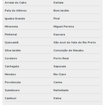
Arraial do Cabo
Itatiaia
Higienização de carros preço
Paty do Alferes
Bom Jardim
Higienização de carros valor
Iguaba Grande
Piraí
Lava caminhões
Miracema
Miguel Pereira
Lava ônibus
Pinheiral
Itaocara
Lava rápido self service em posto de gasolina
Quissamã
São José do Vale do Rio Preto
Lavador de ônibus preco
Silva Jardim
Conceição de Macabu
Lavadora de alta pressão com controle remoto
Cordeiro
Porto Real
Cantagalo
Sapucaia
Lavadora de alta pressão para lavar caminhões
Mendes
Rio Claro
Lavadora de alta pressão para lavar ônibus
Porciúncula
Carmo
Lavadora automática de carros
Sumidouro
Natividade
Lavadora automática de carros preço
Cambuci
Italva
Lavadora de caminhão