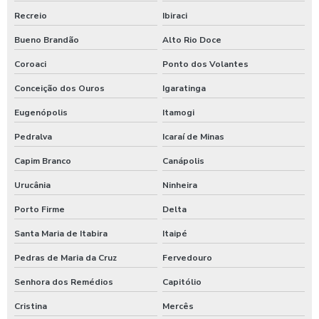
Recreio
Ibiraci
Bueno Brandão
Alto Rio Doce
Coroaci
Ponto dos Volantes
Conceição dos Ouros
Igaratinga
Eugenópolis
Itamogi
Pedralva
Icaraí de Minas
Capim Branco
Canápolis
Urucânia
Ninheira
Porto Firme
Delta
Santa Maria de Itabira
Itaipé
Pedras de Maria da Cruz
Fervedouro
Senhora dos Remédios
Capitólio
Cristina
Mercês