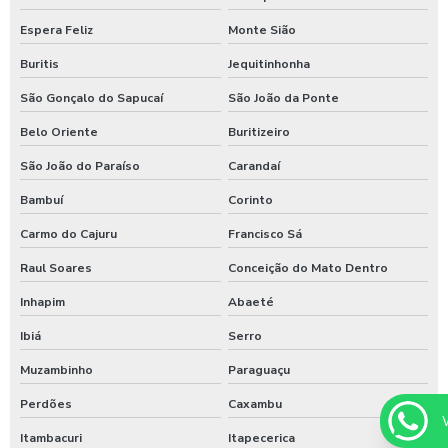
Espera Feliz
Monte Sião
Shampoozeira valor
Buritis
Jequitinhonha
Shampoozeira a venda
São Gonçalo do Sapucaí
São João da Ponte
Sistema de lavagem para agro
Belo Oriente
Buritizeiro
Sistema de lavagem para agroindústria
São João do Paraíso
Carandaí
Sistema de lavagem de ônibus
Bambuí
Corinto
Sistema de lavagem para transportadora
Carmo do Cajuru
Francisco Sá
Sulfato de alumínio para tratamento de água
Raul Soares
Conceição do Mato Dentro
Sulfato de alumínio tratamento de efluente
Inhapim
Abaeté
Tarifador de banho para praia
Ibiá
Serro
Tarifador para calibrador
Muzambinho
Paraguaçu
Tarifador para calibrador com fichas
Perdões
Caxambu
Itambacuri
Itapecerica
Tarifador para calibrador com moedas