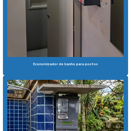
Aspirador self service pix preço
Aspirador self service para postos com pix
Aspirador self service preço
Aspirador self service com qr code
Bomba de alta pressão com controle remoto
Bomba para lavar caminhão
Economizador de banho para postos
Cal liquida para tratamento de agua
Cal para tratamento de água
Calibrador pneu moedeiro
Calibrador de pneus com pagamento via pix
Cera de máquina
Chuveiro tarifador pix