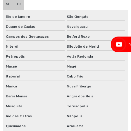
SE
TO
Emoliente alcalino
Rio de Janeiro
São Gonçalo
Equipamento para higienização de carros
Duque de Caxias
Nova Iguaçu
Equipamento de lavagem automotiva
Campos dos Goytacazes
Belford Roxo
Equipamento para lavagem de onibus
Niterói
São João de Meriti
Equipamento de limpeza de colheitadeiras
Petrópolis
Volta Redonda
Equipamento de limpeza manual de caminhão
Macaé
Magé
Equipamentos para higienização automotiva
Itaboraí
Cabo Frio
Equipamentos para higienização de veiculos
Maricá
Nova Friburgo
Equipamentos para lavagem de caminhoes
Barra Mansa
Angra dos Reis
Mesquita
Teresópolis
Equipamentos para lavagem de carros
Rio das Ostras
Nilópolis
Espuma azul para lava rapido
Queimados
Araruama
Espuma azul para lavar carros