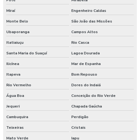
Poté
Mirabela
Miraí
Engenheiro Caldas
Monte Belo
São João das Missões
Ubaporanga
Campos Altos
Itatiaiuçu
Rio Casca
Santa Maria do Suaçuí
Lagoa Dourada
Ilicínea
Mar de Espanha
Itapeva
Bom Repouso
Rio Vermelho
Dores do Indaiá
Água Boa
Conceição do Rio Verde
Jequeri
Chapada Gaúcha
Cambuquira
Perdigão
Teixeiras
Cristais
Mato Verde
Iapu