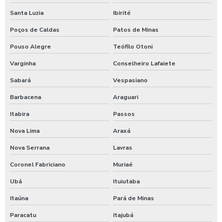
Lavagem de máquinas agrícolas
Santa Luzia
Ibirité
Lavagem de máquinas pesadas
Poços de Caldas
Patos de Minas
Lavagem de ônibus
Pouso Alegre
Teófilo Otoni
Lavagem self service de automóveis
Varginha
Conselheiro Lafaiete
Sabará
Vespasiano
Lavagem self service carros
Barbacena
Araguari
Lavagem de trator
Itabira
Passos
Lavagem de veículos pesados
Nova Lima
Araxá
Limpa sider
Nova Serrana
Lavras
Limpeza de máquinas pesadas
Coronel Fabriciano
Muriaé
Limpeza de trator
Ubá
Ituiutaba
Maquina de aplicar shampoo em carros
Itaúna
Pará de Minas
Maquina para higienização automotiva a vapor
Paracatu
Itajubá