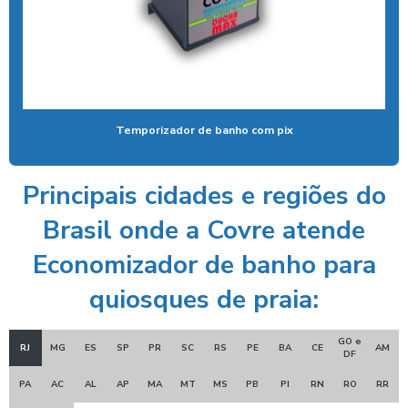
Controlador de tempo chuveiro
Desengraxante alcalino biodegradavel
Detergente para lavar caminhões
Ducha automatica para carros
Temporizador de banho com pix
Ducha automotiva
Ducha azul
Principais cidades e regiões do
Ducha azul para carros
Brasil onde a Covre atende
Ducha azul lava rápido
Economizador de banho para
Ducha azul maquina
quiosques de praia:
Ducha azul preço
Ducha rapida para carros
GO e
RJ
MG
ES
SP
PR
SC
RS
PE
BA
CE
AM
DF
Economizador de banho para postos
PA
AC
AL
AP
MA
MT
MS
PB
PI
RN
RO
RR
Economizador de banho para quiosques de praia