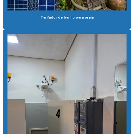
Aspirador de pó self service
Aspirador para posto ficha
Tarifador de banho para praia
Aspirador para posto de gasolina
Aspirador para posto de lavagem
Aspirador para posto com sistema pix
Aspirador profissional para carros
Aspirador self service para eletroposto
Aspirador self service fichas
Aspirador self service moedas
Aspirador self service onde encontrar
Aspirador self service pagamento pix
Aspirador self service com pix