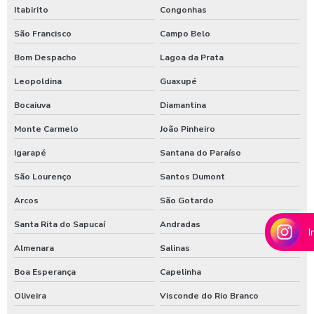
Máquina de lavar ônibus
Itabirito
Congonhas
Máquina de lavar ônibus preço
São Francisco
Campo Belo
Bom Despacho
Lagoa da Prata
Maquinas para higienização automotiva
Leopoldina
Guaxupé
Maquinas para higienização interna de veiculos
Bocaiuva
Diamantina
Melhores produtos para higienização de carros
Monte Carmelo
João Pinheiro
Moedeiro para calibrador
Igarapé
Santana do Paraíso
Moedeiro para calibrador de pneus
São Lourenço
Santos Dumont
Moedeiro tarifador para calibrador de pneus
Arcos
São Gotardo
Pastilha de cloro para tratamento de água
Santa Rita do Sapucaí
Andradas
I
Polímero catiônico tratamento de água
Almenara
Salinas
Posto com aspirador self service
Boa Esperança
Capelinha
Posto com aspirador self service sp
Oliveira
Visconde do Rio Branco