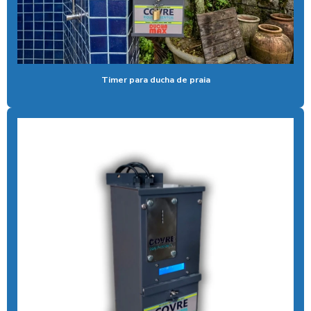
Coagulante orgânico
Coagulante orgânico tanino
Contador de banhos
Controlador de banho
Timer para ducha de praia
Controlador de banho digital
Controlador de banho com ficha
Controlador de banho com moedas
Controlador de banho com pix
Controlador de chuveiro
Controlador de chuveiro com pix
Controlador de ducha para quiosque
Controlador de tempo de banho