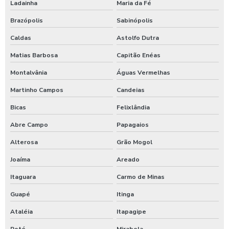
Ladainha
Maria da Fé
Brazópolis
Sabinópolis
Caldas
Astolfo Dutra
Matias Barbosa
Capitão Enéas
Montalvânia
Águas Vermelhas
Martinho Campos
Candeias
Bicas
Felixlândia
Abre Campo
Papagaios
Alterosa
Grão Mogol
Joaíma
Areado
Itaguara
Carmo de Minas
Guapé
Itinga
Ataléia
Itapagipe