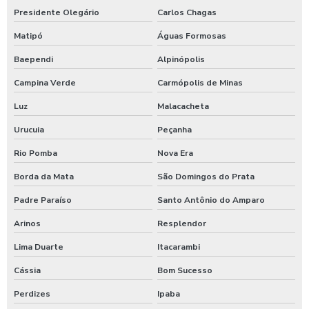
Presidente Olegário
Carlos Chagas
Matipó
Águas Formosas
Baependi
Alpinópolis
Campina Verde
Carmópolis de Minas
Luz
Malacacheta
Urucuia
Peçanha
Rio Pomba
Nova Era
Borda da Mata
São Domingos do Prata
Padre Paraíso
Santo Antônio do Amparo
Arinos
Resplendor
Lima Duarte
Itacarambi
Cássia
Bom Sucesso
Perdizes
Ipaba