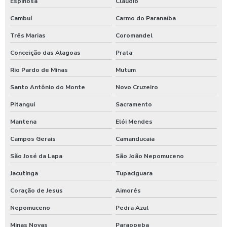
Shampoozeira automotiva
Espinosa
Cláudio
Cambuí
Carmo do Paranaíba
Shampoozeira automotiva manual
Três Marias
Coromandel
Shampoozeira automotiva pneumática
Conceição das Alagoas
Prata
Shampoozeira automotiva profissional
Rio Pardo de Minas
Mutum
Shampoozeira eletrônica
Santo Antônio do Monte
Novo Cruzeiro
Shampoozeira industrial
Pitangui
Sacramento
Shampoozeira para lava rápido
Mantena
Elói Mendes
Shampoozeira para lavar caminhão
Campos Gerais
Camanducaia
Shampoozeira onde comprar
São José da Lapa
São João Nepomuceno
Shampoozeira pneumática
Jacutinga
Tupaciguara
Shampoozeira profissional
Coração de Jesus
Aimorés
Shampoozeira sao paulo
Nepomuceno
Pedra Azul
Minas Novas
Paraopeba
Shampoozeira em sp