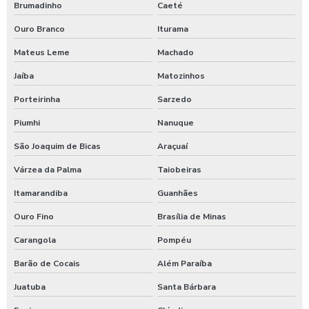
Posto de lavagem de caminhões
Brumadinho
Caeté
Preço de controlador de banho
Ouro Branco
Iturama
Mateus Leme
Machado
Produto para higienização interna de veiculos
Jaíba
Matozinhos
Produtos para lavagem de caminhões
Porteirinha
Sarzedo
Produtos para limpeza interna automotiva
Piumhi
Nanuque
Produtos quimico para lavagem de caminhão
São Joaquim de Bicas
Araçuaí
Produtos quimicos para lavagem automotiva
Várzea da Palma
Taiobeiras
Produtos para tratamento de agua
Itamarandiba
Guanhães
Shampoo carros com cera
Ouro Fino
Brasília de Minas
Shampoo para lavagem de carros
Carangola
Pompéu
Shampoo de lavar carros
Barão de Cocais
Além Paraíba
Shampoozeira a ar
Juatuba
Santa Bárbara