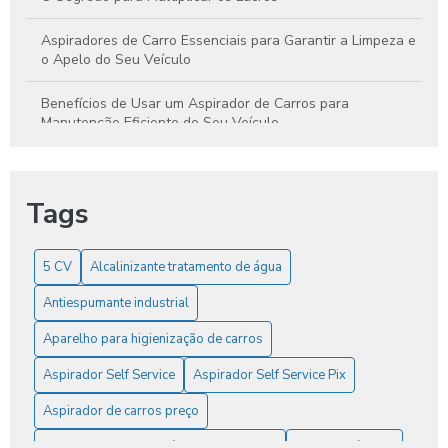
Aspiradores de Carro Essenciais para Garantir a Limpeza e
o Apelo do Seu Veículo
Benefícios de Usar um Aspirador de Carros para
Manutenção Eficiente do Seu Veículo
Benefícios do Shampoo para Carros e Dicas para Escolher
o Melhor para Seu Veículo
Tags
Bomba D’água 7,5 CV: Vej Pressão real, economia e alto
desempenho.
5 CV
Alcalinizante tratamento de água
Como Antiespumantes Industriais Podem Melhorar a
Antiespumante industrial
Eficiência e Otimizar Seus Processos
Aparelho para higienização de carros
Como aumentar o lucro com estabelecimento no litoral:
Temporizador de banhos
Aspirador Self Service
Aspirador Self Service Pix
Aspirador de carros preço
Como aumentar o lucro em seu Eletroposto
Aspirador para lava rápido profissional
Bomba D’água 7