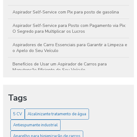
Aspirador Self-Service com Pix para posto de gasolina
Aspirador Self-Service para Posto com Pagamento via Pix:
O Segredo para Multiplicar os Lucros
Aspiradores de Carro Essenciais para Garantir a Limpeza e
o Apelo do Seu Veículo
Benefícios de Usar um Aspirador de Carros para
Manutenção Eficiente do Seu Veículo
Benefícios do Shampoo para Carros e Dicas para Escolher
o Melhor para Seu Veículo
Tags
Bomba D’água 7,5 CV: Vej Pressão real, economia e alto
desempenho.
5 CV
Alcalinizante tratamento de água
Como Antiespumantes Industriais Podem Melhorar a
Antiespumante industrial
Eficiência e Otimizar Seus Processos
Aparelho para higienização de carros