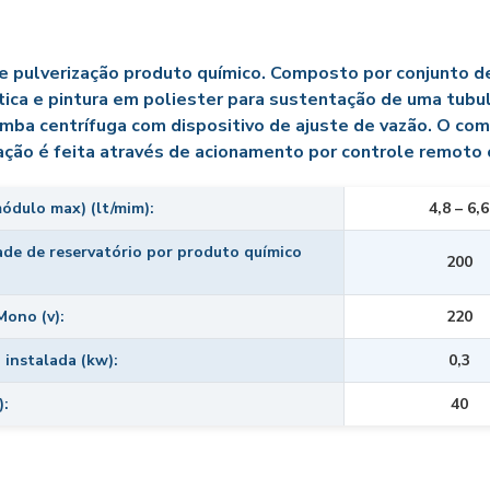
o um Aspirador de Carros Pode
Melhorar a Limpeza e a
e pulverização produto químico. Composto por conjunto d
Equipamentos 
Manutenção do Seu Veículo
ica e pintura em poliester para sustentação de uma tubul
Espuma azul 
ba centrífuga com dispositivo de ajuste de vazão. O coma
Comprar Sistema de Lavagem
profissional para Caminhões,
ção é feita através de acionamento por controle remoto 
Fiche
Tratores e Ônibus.
Fornecedor
ódulo max) (lt/mim):
4,8 – 6,6
Equipamento de limpeza de
heitadeiras: Guia Completo para
Ger
de de reservatório por produto químico
200
Escolher
ipamento de limpeza manual de
ono (v):
220
caminhão: Guia para frotas
Higienizaçã
 instalada (kw):
0,3
ia Completo sobre Lavagem de
Higienizaçã
áquinas Agrícolas: Eficiência,
):
40
Higieniz
conomia e Vida Útil no Campo
ia para Escolher o Aspirador de
ro Perfeito e Garantir a Limpeza