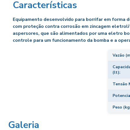
Características
Com
Equipamento desenvolvido para borrifar em forma d
com proteção contra corrosão em zincagem eletrolít
aspersores, que são alimentados por uma eletro bom
controle para um funcionamento da bomba e a opera
Vazão (m
col
Capacida
(lt):
Equ
Tensão M
Potencia
Gu
M
Peso (kg
E
Galeria
Gu
Car