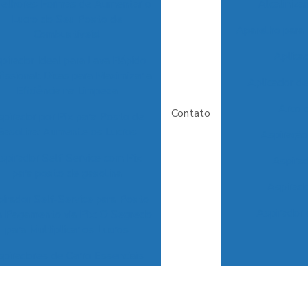
elhores Formas de Aumentar o
Alcaliniza
Lucro do Seu Posto de
Aparelho para 
Combustíveis!
Aplica
pirador Ideal para Lava Rápido
fissional: Dicas para Maximizar a
Aplicador d
Eficiência na Limpeza
Arco 
Contato
pirador por Pix para Posto de
Gasolina: Aumente os Lucros
Aspiração
spirador Self-Service com Pix
Aspira
para posto de gasolina
Aspirado
irador Self-Service para Posto
Aspirador 
 Pagamento via Pix: O Segredo
para Multiplicar os Lucros
piradores de Carro Essenciais
a Garantir a Limpeza e o Apelo
do Seu Veículo
Aspirador