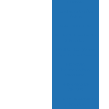
Caminhão
Lavadora Automática
Ônibus
AGROINDUSTRIA
JET MAX (Jateadora 1 a
3 Produtos)
BOMBA MAX (Bomba
d’água de Alta Pressão)
MONOVIA
(Movimentação de
Mangueiras)
EMPRESAS DE
ÔNIBUS
JET MAX (Jateadora 1 a
3 Produtos)