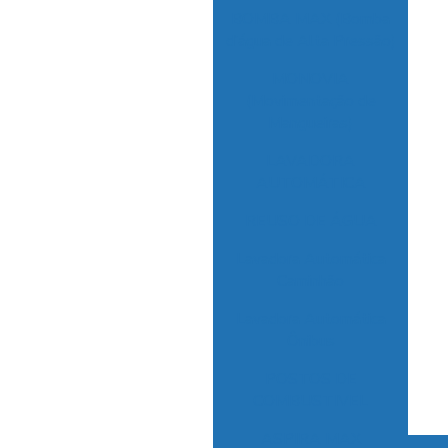
BOMBA MAX (Bomba
d’água de Alta Pressão)
MONOVIA
(Movimentação de
Mangueiras)
LAVADORA
AUTOMÁTICA
REUSO DE ÁGUA
Lavadora Automática
Caminhão
Lavadora Automática
Ônibus
POSTOS DE
COMBUSTIVEL
ASPIRA MAX