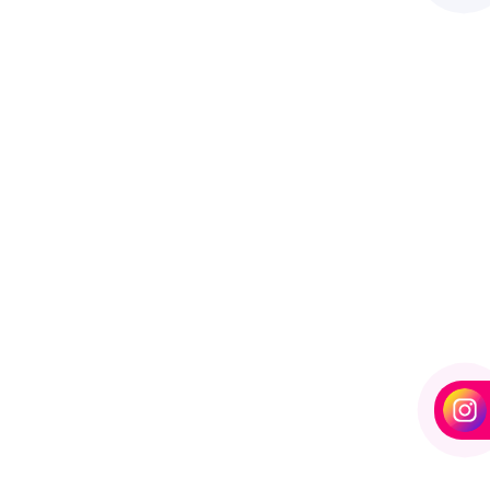
omba de alta pressão com controle remoto
lavar caminhão
Cal liquida para tratamento de agua
a tratamento de água
Calibrador pneu moedeiro
 de pneus com pagamento via pix
Cera de máquina
huveiro tarifador pix
Coagulante orgânico
ulante orgânico tanino
Contador de banhos
olador de banho
Controlador de banho digital
e banho com ficha
Controlador de banho com moedas
ador de banho com pix
Controlador de chuveiro
 chuveiro com pix
Controlador de ducha para quiosque
 de tempo de banho
Controlador de tempo chuveiro
Desengraxante alcalino biodegradavel