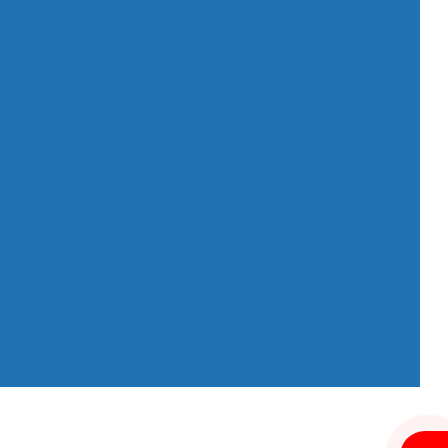
nte tratamento de água
Antiespumante industrial
higienização de carros
Aplicador de ativado e solupam
dor de ativado e solupan
Aplicador de intercap
e solupan
Aplicadora de ativado solupan e shampoo
de aplicação de produtos químicos em caminhões
 veículos
Aspirador automotivo com leitor de pix
dor automotivo com pagamento via pix para posto
r de carros
Aspirador de carros para lava rapido
de carros portátil preço
Aspirador de carros preço
Aspirador de carros profissional
Aspirador com cobrança por pix para posto
 para lava rápido profissional
Aspirador moedas