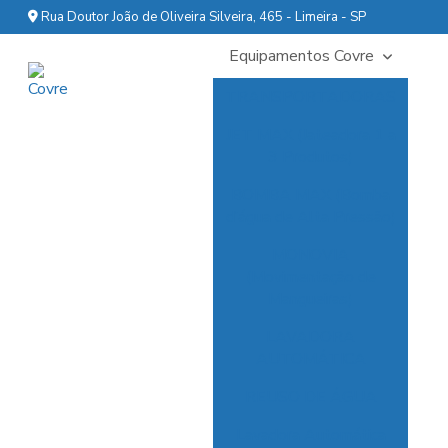
Rua Doutor João de Oliveira Silveira, 465 - Limeira - SP
Equipamentos Covre
TRANSPORTADORAS
JET MAX (Jateadora 1 a
3 Produtos)
BOMBA MAX (Bomba
d’água de Alta Pressão)
MONOVIA
(Movimentação de
Mangueiras)
LAVADORA
AUTOMÁTICA
REUSO DE ÁGUA
Lavadora Automática