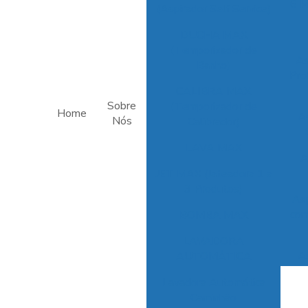
6 M
(Aspirador Self Service)
DUCHA MAX
(Temporizador de
As
Banho)
Pro
CALIBRA MAX
Sobre
(Temporizador de
Home
As
Nós
Calibrador)
LAVA MAX
A
JET MAX (Jateadora 1 a
3 Produtos)
Asp
com
BOMBA MAX
LAVADORA
As
AUTOMÁTICA
par
Lavadora Automática
Caminhão