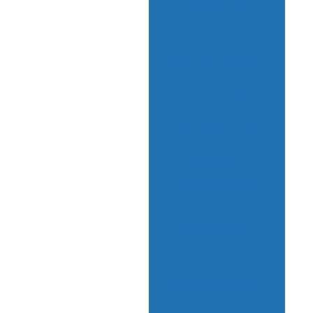
Co
ASPIRADOR
p
REUSO DE ÁGUA
ELETROPOSTOS
C
Car
ASPIRA MAX
(Aspirador Self Service)
C
CALIBRA MAX
Car
(Temporizador de
Calibrador)
Co
QUIOSQUES DE
Id
PRAIA
DUCHA MAX
Com
(Temporizador de
Banho)
CONCESSIONARIA
Com
JET MAX (Jateadora 1 a