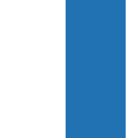
Ben
Lavadora Automática
Ca
Ônibus
REUSO DE ÁGUA
Ben
e
ASPIRADOR
LAVA-RÁPIDOS
Bom
rea
JET MAX (Jateadora 1 a
3 Produtos)
Co
P
BOMBA MAX (Bomba
d’água de Alta Pressão)
ESPUMAX (Aplicadora
de Shampoo)
MONOVIA
C
(Movimentação de
Mangueiras)