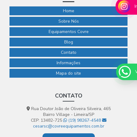
I
Home
Sobre Nós
Equipamentos Covre
Blog
Contato
Informações
Mapa do site
CONTATO
Rua Doutor João de Oliveira Silveira, 465
Bairro Village - Limeira/SP
CEP: 13482-725
(19) 98267-4548
cesarsc@covreequipamentos.com.br