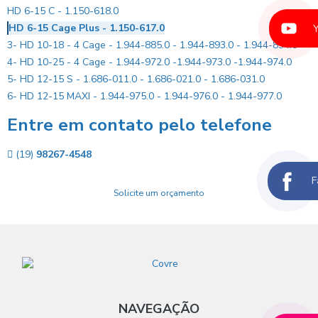
HD 6-15 C - 1.150-618.0
HD 6-15 Cage Plus - 1.150-617.0
3- HD 10-18 - 4 Cage - 1.944-885.0 - 1.944-893.0 - 1.944-894.0
4- HD 10-25 - 4 Cage - 1.944-972.0 -1.944-973.0 -1.944-974.0
5- HD 12-15 S - 1.686-011.0 - 1.686-021.0 - 1.686-031.0
6- HD 12-15 MAXI - 1.944-975.0 - 1.944-976.0 - 1.944-977.0
Entre em contato pelo telefone
(19)
98267-4548
F
Solicite um orçamento
NAVEGAÇÃO